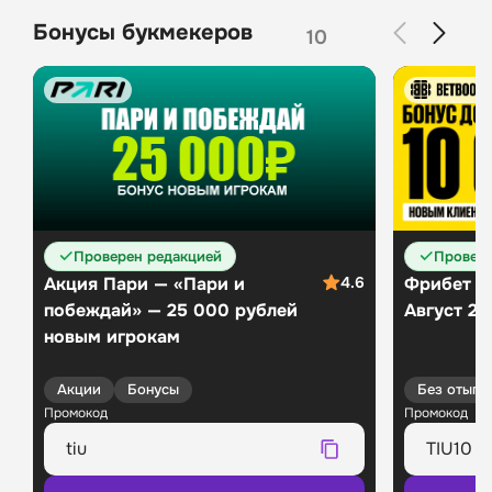
Служба поддержки
4/5
Бонусы букмекеров
10
Бонусы и акции
4/5
Промокод
Бонусы
13
Сайт
Приложение
Проверен редакцией
Провере
Акция Пари — «Пари и
4.6
Фрибет Б
побеждай» — 25 000 рублей
Август 20
новым игрокам
Акции
Бонусы
Без отыгр
Промокод
Промокод