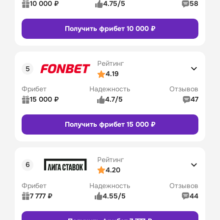
10 000 ₽
4.75/5
58
Чемпионат мира
Бонусы и акции
4/5
Суперлига России
Рейтинг 
5/5
Получить фрибет 10 000 ₽
пользователей
Чемпионат Европы
Промокод
Бонусы
Киберспорт
Коэффициенты
4/5
34
IEM Cologne
Линия в прематче
4/5
Рейтинг
The International
Линия в лайве
Сайт
Приложение
4/5
4.19
Esports World Cup Counter Strike
Удобство платежей
4/5
Фрибет
Надежность
Отзывов
Служба поддержки
4/5
15 000 ₽
4.7/5
47
Бонусы и акции
5/5
Рейтинг 
5/5
Получить фрибет 15 000 ₽
пользователей
Промокод
Бонусы
Коэффициенты
4/5
10
Линия в прематче
4/5
Рейтинг
Линия в лайве
Сайт
Приложение
4/5
4.20
Удобство платежей
4/5
Фрибет
Надежность
Отзывов
Служба поддержки
5/5
7 777 ₽
4.55/5
44
Бонусы и акции
4/5
Рейтинг 
5/5