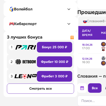
Волейбол
Прошедши
Словакия
8-
Киберспорт
ДАТА/
МА
ВРЕМЯ
3 лучших бонуса
18.04.26
1
Бонус 25 000 ₽
17:00
12.04.26
2
Фрибет 10 000 ₽
16:30
Словакия — 
3
Фрибет 3 000 ₽
Все
Смотреть все
Поиск...