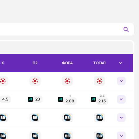
X
П2
ФОРА
ТОТАЛ
-1
3.5
4.5
23
2.09
2.15