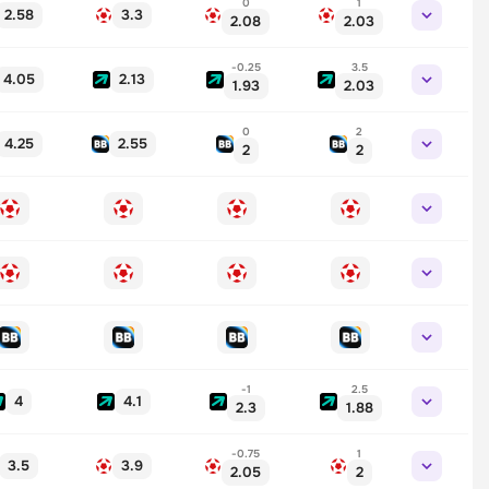
0
1
2.58
3.3
2.08
2.03
-0.25
3.5
4.05
2.13
1.93
2.03
0
2
4.25
2.55
2
2
-1
2.5
4
4.1
2.3
1.88
-0.75
1
3.5
3.9
2.05
2