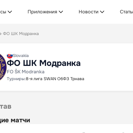
усы
Приложения
Новости
Стать
ФО ШК Модранка
Slovakia
ФО ШК Модранка
FO ŠK Modranka
Турниры:
8-я лига SWAN ОбФЗ Трнава
тав
ие матчи