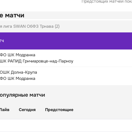
Предстоящих матчей пока
е матчи
я лига SWAN ОбФЗ Трнава (2)
ТЧ
ФО ШК Модранка
ШК РАПИД Грнчиаровце-над-Парноу
ОШК Долна-Крупа
ФО ШК Модранка
популярные матчи
Лайв
Сегодня
Предстоящие