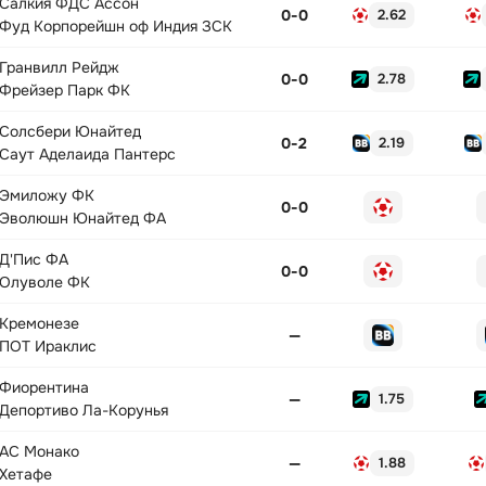
Салкия ФДС Ассон
0
-
0
2.62
Фуд Корпорейшн оф Индия ЗСК
Гранвилл Рейдж
0
-
0
2.78
Фрейзер Парк ФК
Солсбери Юнайтед
0
-
2
2.19
Саут Аделаида Пантерс
Эмиложу ФК
0
-
0
Эволюшн Юнайтед ФА
Д'Пис ФА
0
-
0
Олуволе ФК
Кремонезе
—
ПОТ Ираклис
Фиорентина
—
1.75
Депортиво Ла-Корунья
АС Монако
—
1.88
Хетафе