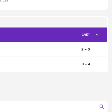
 нет.
СЧЁТ
2 – 3
0 – 4