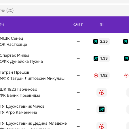
чи (20)
ТЧ
СЧЁТ
П1
МШК Сенец
—
2.25
ОК Частковце
Спартак Миява
—
1.33
ОФК Дунайска Лужна
Татран Прешов
—
1.92
МФК Татран Липтовски Микулаш
ШК 1923 Габчиково
—
ФК Баник Прьевидза
ТЯ Дружстевник Чичов
—
ТЯ Агро Каменична
ТЯ Дружстевник Дедина Младеже
—