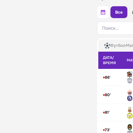
Все
Поиск...
Футбол
Мат
ДАТА/
МА
ВРЕМЯ
86'
80'
81'
73'