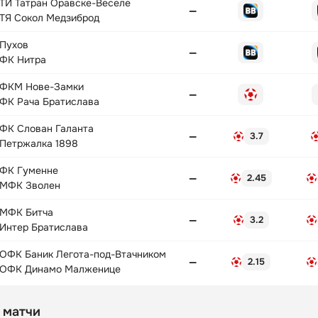
ТЙ Татран Оравске-Веселе
—
ТЯ Сокол Медзиброд
Пухов
—
ФК Нитра
ФКМ Нове-Замки
—
ФК Рача Братислава
ФК Слован Галанта
—
3.7
Петржалка 1898
ФК Гуменне
—
2.45
МФК Зволен
МФК Битча
—
3.2
Интер Братислава
ОФК Баник Легота-под-Втачником
—
2.15
ОФК Динамо Малженице
 матчи