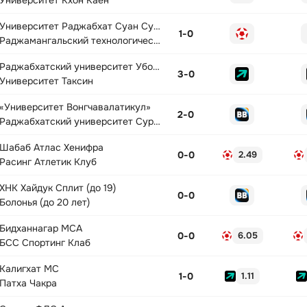
Университет Кхон Каен
Университет Раджабхат Суан Сунанта
1
-
0
Раджамангальский технологический университет Раттанакосин
Раджабхатский университет Убонратчатхани
3
-
0
Университет Таксин
«Университет Вонгчавалатикул»
2
-
0
Раджабхатский университет Сурин
Шабаб Атлас Хенифра
0
-
0
2.49
Расинг Атлетик Клуб
ХНК Хайдук Сплит (до 19)
0
-
0
Болонья (до 20 лет)
Бидханнагар МСА
0
-
0
6.05
БСС Спортинг Клаб
Калигхат МС
1
-
0
1.11
Патха Чакра