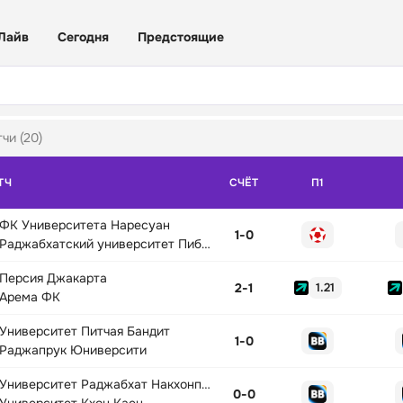
Лайв
Сегодня
Предстоящие
чи (20)
ТЧ
СЧЁТ
П1
ФК Университета Наресуан
1
-
0
Раджабхатский университет Пибульсонгкрам
Персия Джакарта
2
-
1
1.21
Арема ФК
Университет Питчая Бандит
1
-
0
Раджапрук Юниверсити
Университет Раджабхат Накхонпатхом
0
-
0