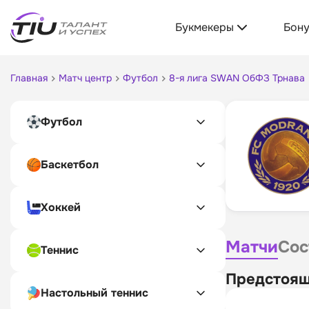
Букмекеры
Бон
Главная
Матч центр
Футбол
8-я лига SWAN ОбФЗ Трнава
Футбол
Баскетбол
Хоккей
Матчи
Сос
Теннис
Предстоящ
Настольный теннис