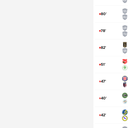
80'
78'
82'
51'
47'
40'
42'