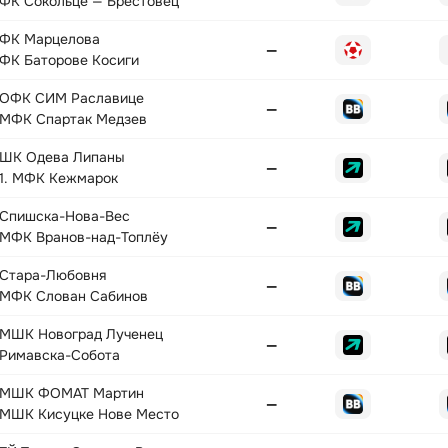
ФК Сокольце — Брестовец
ФК Марцелова
—
ФК Баторове Косиги
ОФК СИМ Раславице
—
МФК Спартак Медзев
ШК Одева Липаны
—
1. МФК Кежмарок
Спишска-Нова-Вес
—
МФК Вранов-над-Топлёу
Стара-Любовня
—
МФК Слован Сабинов
МШК Новоград Лученец
—
Римавска-Собота
МШК ФОМАТ Мартин
—
МШК Кисуцке Нове Место