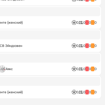
енте (женский)
0
0
0
0
СВ Эйндховен
0
0
0
0
Аякс
0
0
0
0
енте (женский)
0
0
0
0