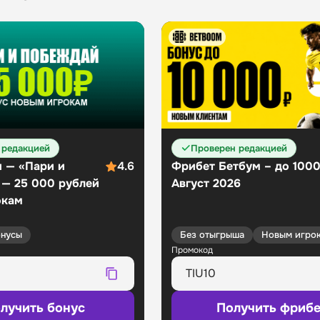
 редакцией
Проверен редакцией
 — «Пари и
4.6
Фрибет Бетбум – до 100
 — 25 000 рублей
Август 2026
окам
нусы
Без отыгрыша
Новым игро
Промокод
лучить бонус
Получить фрибе