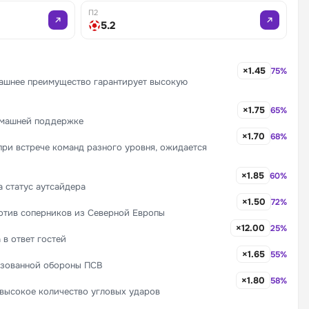
П2
5.2
×1.45
75%
машнее преимущество гарантирует высокую
×1.75
65%
домашней поддержке
×1.70
68%
при встрече команд разного уровня, ожидается
×1.85
60%
 статус аутсайдера
×1.50
72%
ротив соперников из Северной Европы
×12.00
25%
в ответ гостей
×1.65
55%
низованной обороны ПСВ
×1.80
58%
высокое количество угловых ударов