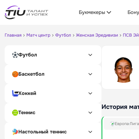
Букмекеры
Бон
Главная
Матч центр
Футбол
Женская Эредивизи
ПСВ Эй
Футбол
Баскетбол
Хоккей
История ма
Теннис
Европа
Лига
Настольный теннис