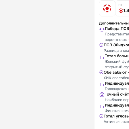
П1
1.
Дополнительны
Победа ПСВ
Представите
вероятность 
ПСВ Эйндхове
Разница в кл
Тотал больш
Женский футб
открытый фу
Обе забьют 
ХИК способен
Индивидуал
Голландская 
Точный счёт
Наиболее вер
Индивидуал
Финская ком
Тотал углов
Активная ата