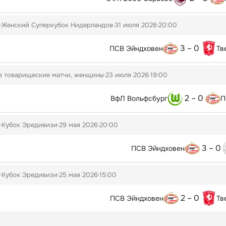
Женский Суперкубок Нидерландов
31 июля 2026
20:00
3 – 0
ПСВ Эйндховен
Тв
е товарищеские матчи, женщины
23 июля 2026
19:00
2 – 0
ВфЛ Вольфсбург
П
Кубок Эредивизи
29 мая 2026
20:00
3 – 0
ПСВ Эйндховен
Кубок Эредивизи
25 мая 2026
15:00
2 – 0
ПСВ Эйндховен
Тв