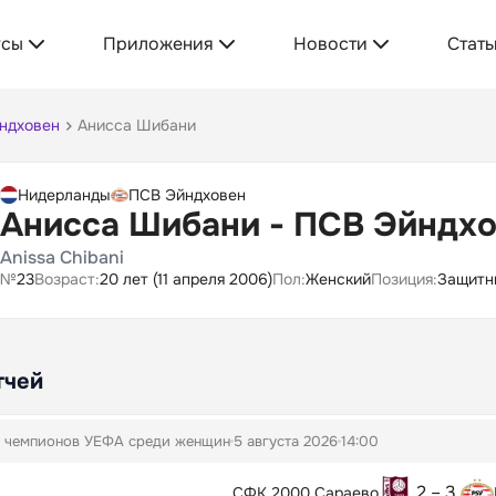
усы
Приложения
Новости
Стать
ндховен
Анисса Шибани
Нидерланды
ПСВ Эйндховен
Анисса Шибани - ПСВ Эйндх
Anissa Chibani
№
23
Возраст:
20 лет (11 апреля 2006)
Пол:
Женский
Позиция:
Защитн
тчей
 чемпионов УЕФА среди женщин
5 августа 2026
14:00
2 – 3
СФК 2000 Сараево