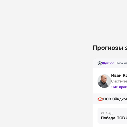
Прогнозы 
Футбол
·
Лига 
Иван К
Системн
1146 про
ПСВ Эйндхов
ИСХОД
Победа ПСВ 