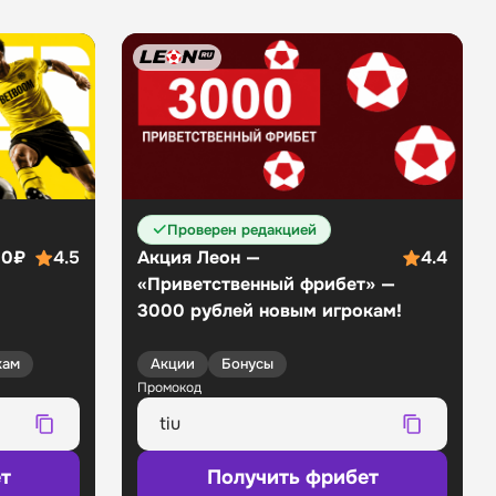
Проверен редакцией
00₽
4.5
Акция Леон —
4.4
«Приветственный фрибет» —
3000 рублей новым игрокам!
кам
Акции
Бонусы
Промокод
т
Получить фрибет