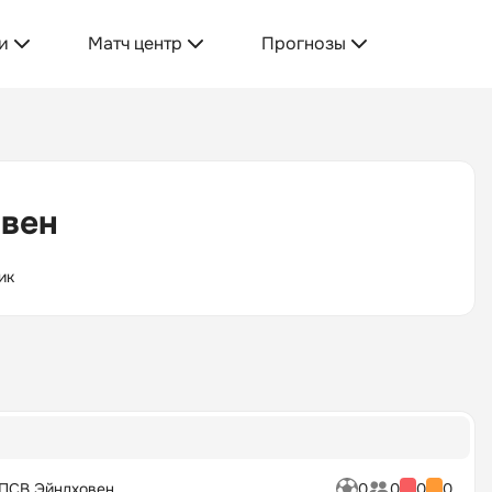
и
Матч центр
Прогнозы
овен
ик
ПСВ Эйндховен
0
0
0
0