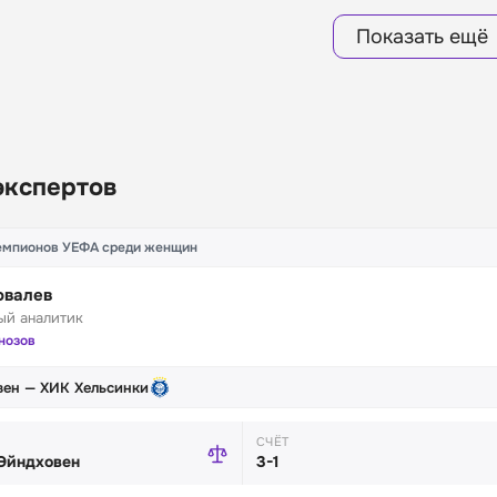
Показать ещё
экспертов
чемпионов УЕФА среди женщин
овалев
ый аналитик
гнозов
ен — ХИК Хельсинки
СЧЁТ
Эйндховен
3-1