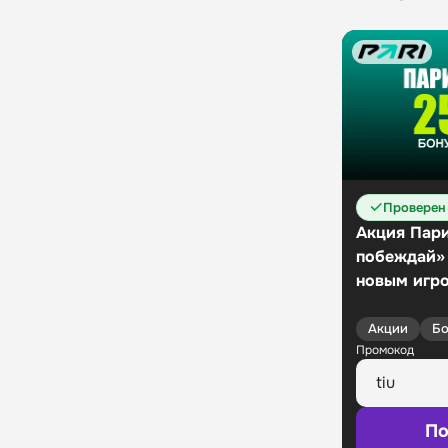
Проверен
Акция Пари
побеждай»
новым игр
Акции
Бо
Промокод
По