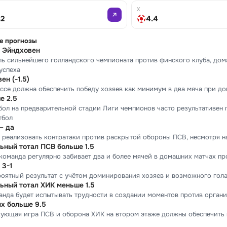
X
42
4.4
е прогнозы
 Эйндховен
ль сильнейшего голландского чемпионата против финского клуба, до
успеха
н (-1.5)
ассе должна обеспечить победу хозяев как минимум в два мяча при 
е 2.5
ол на предварительной стадии Лиги чемпионов часто результативен 
тбол
— да
 реализовать контратаки против раскрытой обороны ПСВ, несмотря на
ьный тотал ПСВ больше 1.5
команда регулярно забивает два и более мячей в домашних матчах п
 3-1
оятный результат с учётом доминирования хозяев и возможного гола 
ьный тотал ХИК меньше 1.5
анда будет испытывать трудности в создании моментов против орга
ых больше 9.5
кующая игра ПСВ и оборона ХИК на втором этаже должны обеспечить 