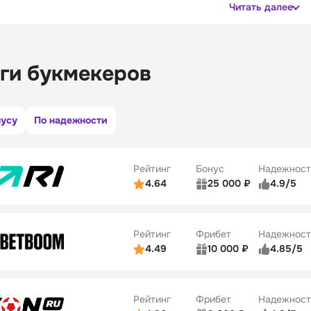
Читать далее
ги букмекеров
нусу
По надежности
Рейтинг
Бонус
Надежност
4.64
25 000 ₽
4.9/5
ьзователей
5/5
Коэффициенты
ве
5/5
Удобство платежей
Рейтинг
Фрибет
Надежност
ции
5/5
4.49
10 000 ₽
4.85/5
ьзователей
5/5
Коэффициенты
Бонусы
ве
5/5
Удобство платежей
22
Рейтинг
Фрибет
Надежност
ции
5/5