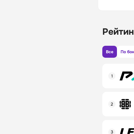
Рейтин
Все
По бо
Рейтинг пол
Линия в лай
Бонусы и ак
Рейтинг пол
Промокод
Линия в лай
Бонусы и ак