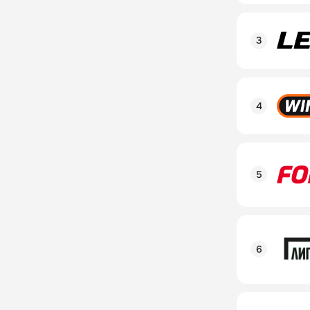
Промокод
Линия в лай
Бонусы и ак
Рейтинг пол
Промокод
Линия в лай
Бонусы и ак
Рейтинг пол
Промокод
Линия в лай
Бонусы и ак
Промокод
Рейтинг пол
Линия в лай
Бонусы и ак
Промокод
Рейтинг пол
Линия в лай