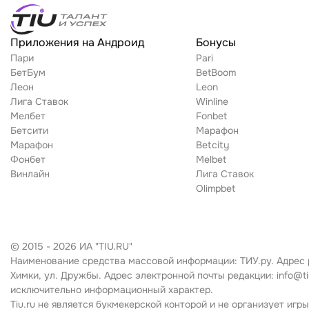
Приложения на Андроид
Бонусы
Пари
Pari
БетБум
BetBoom
Леон
Leon
Лига Ставок
Winline
Мелбет
Fonbet
Бетсити
Марафон
Марафон
Betcity
Фонбет
Melbet
Винлайн
Лига Ставок
Olimpbet
© 2015 - 2026 ИА "TIU.RU"
Наименование средства массовой информации: ТИУ.ру. Адрес ред
Химки, ул. Дружбы. Адрес электронной почты редакции: info@ti
исключительно информационный характер.
Tiu.ru не является букмекерской конторой и не организует игр