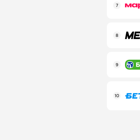
Бонусы и ак
Рейтинг пол
Бонусы
17
Линия в лай
Бонусы и ак
Рейтинг пол
Промокод
Линия в лай
Бонусы и ак
Рейтинг пол
Промокод
Линия в лай
Бонусы и ак
Промокод
Рейтинг пол
Линия в лай
Бонусы и ак
Промокод