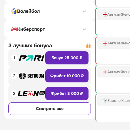
Волейбол
Англия
Женс
Киберспорт
Англия
Женс
3 лучших бонуса
1
Бонус 25 000 ₽
Англия
Женс
2
Фрибет 10 000 ₽
3
Фрибет 3 000 ₽
Европа
Квал
Смотреть все