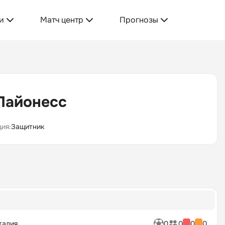
и
Матч центр
Прогнозы
 Лайонесс
ия:
Защитник
талия
0
0
0
0