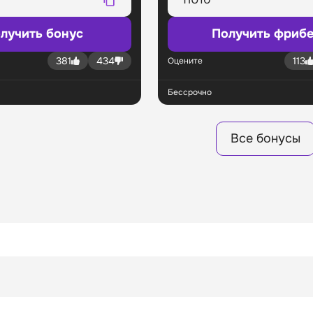
лучить бонус
Получить фрибе
381
434
113
Оцените
Бессрочно
Все бонусы