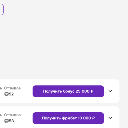
ь
Отзывов
Получить бонус 25 000 ₽
52
5/5
Линия в прематче
4/5
4/5
Служба поддержки
5/5
ь
Отзывов
Получить фрибет 10 000 ₽
53
5/5
Линия в прематче
4/5