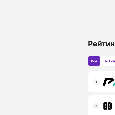
Рейтин
Все
По бо
Рейтинг пол
Линия в лай
Бонусы и ак
Рейтинг пол