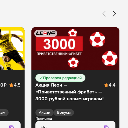
Сайт
Приложение
Проверен редакцией
00₽
4.5
Акция Леон —
4.4
«Приветственный фрибет» —
3000 рублей новым игрокам!
кам
Акции
Бонусы
Промокод