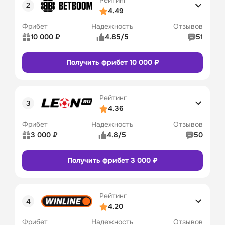
Рейтинг
Линия в лайве
5/5
4.49
Удобство платежей
4/5
Фрибет
Надежность
Отзывов
Служба поддержки
5/5
10 000 ₽
4.85/5
51
Бонусы и акции
5/5
Рейтинг 
5/5
Получить фрибет 10 000 ₽
пользователей
Промокод
Бонусы
Коэффициенты
5/5
22
Линия в прематче
4/5
Рейтинг
Линия в лайве
Сайт
Приложение
5/5
4.36
Удобство платежей
4/5
Фрибет
Надежность
Отзывов
Служба поддержки
4/5
3 000 ₽
4.8/5
50
Бонусы и акции
5/5
Рейтинг 
5/5
Получить фрибет 3 000 ₽
пользователей
Промокод
Бонусы
Коэффициенты
5/5
42
Линия в прематче
5/5
Рейтинг
Линия в лайве
Сайт
Приложение
3/5
4.20
Удобство платежей
4/5
Фрибет
Надежность
Отзывов