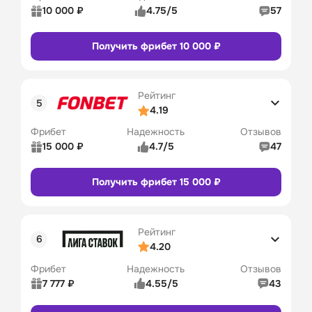
Служба поддержки
5/5
10 000 ₽
4.75/5
57
Бонусы и акции
4/5
Рейтинг 
5/5
Получить фрибет 10 000 ₽
пользователей
Промокод
Бонусы
Коэффициенты
4/5
34
Линия в прематче
4/5
Рейтинг
Линия в лайве
Сайт
Приложение
4/5
4.19
Удобство платежей
4/5
Фрибет
Надежность
Отзывов
Служба поддержки
4/5
15 000 ₽
4.7/5
47
Бонусы и акции
5/5
Рейтинг 
5/5
Получить фрибет 15 000 ₽
пользователей
Промокод
Бонусы
Коэффициенты
4/5
10
Линия в прематче
4/5
Рейтинг
Линия в лайве
Сайт
Приложение
4/5
4.20
Удобство платежей
4/5
Фрибет
Надежность
Отзывов
Служба поддержки
5/5
7 777 ₽
4.55/5
43
Бонусы и акции
4/5
Рейтинг 