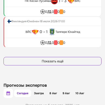
1 – 3
Букмекеры для ставок на киберспорт
НБА
НБА
Baltbet
ПК Кески-Уусимаа
ВЙС
Букмекеры для профессиональных игроков
Единая Лига ВТБ
Единая Лига ВТБ
24Бет
Букмекеры для ставок на футбол
Евролига
Евролига
0
0
0
0
WNBA
WNBA
Финляндия
Юккёнен
18 июля 2026
17:00
Суперлига
Суперлига
Теннис
Теннис
0 – 1
ВЙС
Тампере Юнайтед
US Open 2026 ATP
ATP
US Open 2026 WTA
WTA
0
0
0
0
Настольный теннис
Cincinnati ATP
Cincinnati WTA
Челленджер
Настольный теннис
Лига Про
Чемпионат мира
Setka Cup
Показать ещё
Волейбол
Кубок мира
Чемпионат Европы
Лига Наций
WTT Champions Yokohama, MS
Суперлига России
Киберспорт
WTT Champions Yokohama, WS
Прогнозы экспертов
Europe Smash Sweden, WS
IEM Cologne
Europe Smash Sweden, MS
The International
Сегодня
Завтра
8 Авг
9 Авг
10 Авг
Волейбол
Лига Наций