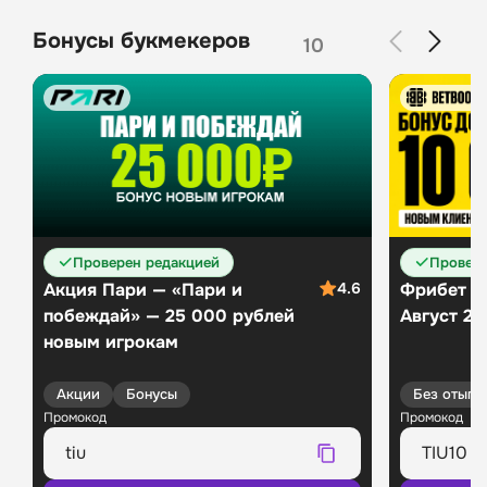
Служба поддержки
4/5
Бонусы букмекеров
10
Бонусы и акции
4/5
Промокод
Бонусы
13
Сайт
Приложение
Проверен редакцией
Провере
Акция Пари — «Пари и
4.6
Фрибет Б
побеждай» — 25 000 рублей
Август 20
новым игрокам
Акции
Бонусы
Без отыгр
Промокод
Промокод