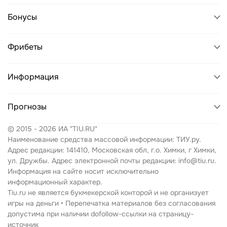
Пари
Бонусы
БетБум
Pari
Фрибеты
Леон
BetBoom
Лига Ставок
Пари
Информация
Leon
Мелбет
БетБум
Winline
Политика конфиденциальности
Прогнозы
Бетсити
Леон
Fonbet
Политика cookies
Марафон
© 2015 - 2026 ИА "TIU.RU"
Винлайн
Прогнозы на спорт
Марафон
Пользовательское соглашение
Наименование средства массовой информации: ТИУ.ру.
Фонбет
Фонбет
Футбол
Адрес редакции: 141410, Московская обл, г.о. Химки, г Химки,
Betcity
Согласие на обработку персональных данных
ул. Дружбы. Адрес электронной почты редакции: info@tiu.ru.
Винлайн
Марафон
Хоккей
Информация на сайте носит исключительно
Melbet
Контакты
информационный характер.
Бетсити
Баскетбол
Tiu.ru не является букмекерской конторой и не организует
Лига Ставок
Вакансии
игры на деньги • Перепечатка материалов без согласования
Мелбет
Теннис
допустима при наличии dofollow-ссылки на страницу-
Olimpbet
Блог
источник