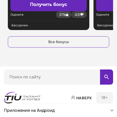
Получить бонус
П
379
431
Оцените
Оцените
Бессрочно
Бессрочно
Все бонусы
Поиск по матч-центру
18+
НАВЕРХ
Приложения на Андроид