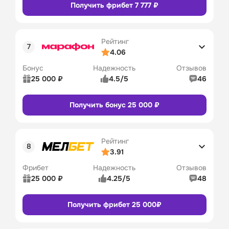
5/5
Получить фрибет 7 777 ₽
пользователей
Промокод
Бонусы
Коэффициенты
4/5
10
Линия в прематче
4/5
Рейтинг
Сайт
Приложение
Линия в лайве
4/5
4.06
Удобство платежей
4/5
Бонус
Надежность
Отзывов
Служба поддержки
4/5
25 000 ₽
4.5/5
46
Бонусы и акции
5/5
Рейтинг 
5/5
Получить бонус 25 000 ₽
пользователей
Бонусы
17
Коэффициенты
4/5
Сайт
Приложение
Линия в прематче
4/5
Рейтинг
Линия в лайве
4/5
3.91
Удобство платежей
4/5
Фрибет
Надежность
Отзывов
Служба поддержки
4/5
25 000 ₽
4.25/5
48
Бонусы и акции
4/5
Рейтинг 
5/5
Получить фрибет 25 000₽
пользователей
Промокод
Бонусы
Коэффициенты
4/5
15