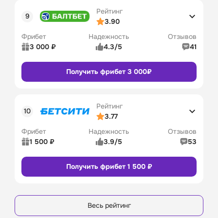
Линия в прематче
4/5
Рейтинг
Линия в лайве
Сайт
Приложение
3/5
3.90
Удобство платежей
4/5
Фрибет
Надежность
Отзывов
Служба поддержки
4/5
3 000 ₽
4.3/5
41
Бонусы и акции
4/5
Рейтинг 
5/5
Получить фрибет 3 000₽
пользователей
Промокод
Бонусы
Коэффициенты
4/5
16
Линия в прематче
4/5
Рейтинг
Линия в лайве
Сайт
Приложение
3/5
3.77
Удобство платежей
4/5
Фрибет
Надежность
Отзывов
Служба поддержки
4/5
1 500 ₽
3.9/5
53
Бонусы и акции
4/5
Рейтинг 
5/5
Получить фрибет 1 500 ₽
пользователей
Промокод
Бонусы
Коэффициенты
3/5
8
Линия в прематче
3/5
Линия в лайве
Сайт
Приложение
4/5
Весь рейтинг
Удобство платежей
4/5