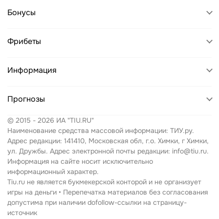
Пари
Бонусы
БетБум
Pari
Фрибеты
Леон
BetBoom
Лига Ставок
Пари
Информация
Leon
Мелбет
БетБум
Winline
Политика конфиденциальности
Прогнозы
Бетсити
Леон
Fonbet
Политика cookies
Марафон
© 2015 - 2026 ИА "TIU.RU"
Винлайн
Прогнозы на спорт
Марафон
Пользовательское соглашение
Наименование средства массовой информации: ТИУ.ру.
Фонбет
Фонбет
Футбол
Адрес редакции: 141410, Московская обл, г.о. Химки, г Химки,
Betcity
Согласие на обработку персональных данных
ул. Дружбы. Адрес электронной почты редакции: info@tiu.ru.
Винлайн
Марафон
Хоккей
Информация на сайте носит исключительно
Melbet
Контакты
информационный характер.
Бетсити
Баскетбол
Tiu.ru не является букмекерской конторой и не организует
Лига Ставок
Вакансии
игры на деньги • Перепечатка материалов без согласования
Мелбет
Теннис
допустима при наличии dofollow-ссылки на страницу-
Olimpbet
Блог
источник
Лига ставок
Настольный теннис