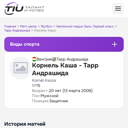
Главная
Матч центр
Футбол
Чемпионат медье Зала, Первый класс
Тарр Андрашида
Корнель Каша
Популярные БК
Пари
Виды спорта
По букмекеру
БетБум
Леон
Pari
Приложения для Android
Венгрия
Тарр Андрашида
Винлайн
BetBoom
Корнель Каша - Тарр
Фонбет
Leon
Пари
Андрашида
Виды спорта
Марафон
Winline
БетБум
Бетсити
Fonbet
Леон
Баскетбол
Kornél Kasza
Статьи о БК
№
15
Мелбет
Лига Ставок
Винлайн
Киберспорт
Возраст:
20 лет (13 марта 2006)
Winline
Лига Ставок
Марафон
Фонбет
Теннис
Пол:
Мужской
База знаний
По видам спорта
Олимпбет
Бет-М
Марафон
Хоккей
Позиция:
Защитник
Виды ставок
Тенниси
Baltbet
Бетсити
Футбол
Футбол
Футбол
По видам спорта
Основы ставок
Балтбет
Melbet
Мелбет
Хоккей
Евролига
Сервисы
Бет-М
Olimpbet
Лига Ставок
Баскетбол
Футбол
История матчей
Виды спорта
Кубок России
Беттери
Tennisi
Олимпбет
Теннис
Хоккей