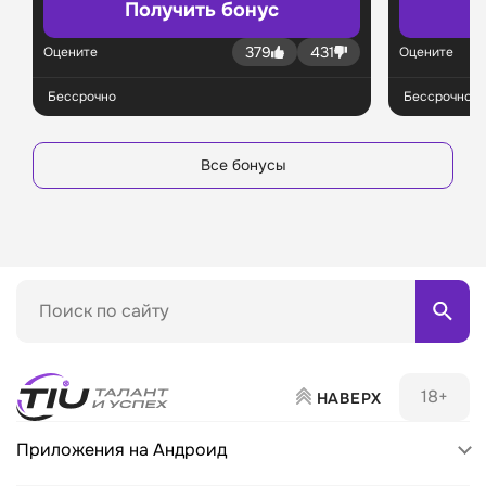
Получить бонус
П
379
431
Оцените
Оцените
Бессрочно
Бессрочно
Все бонусы
Поиск по матч-центру
18+
НАВЕРХ
Приложения на Андроид