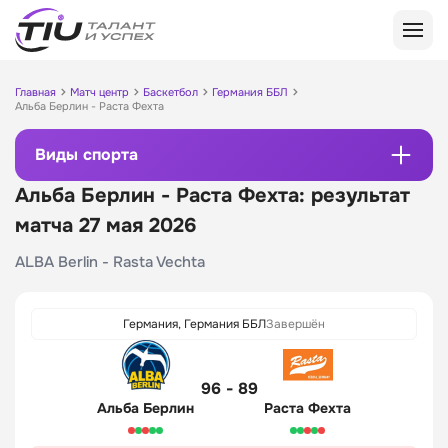
Главная
Матч центр
Баскетбол
Германия ББЛ
Альба Берлин - Раста Фехта
Популярные БК
Пари
Виды спорта
По букмекеру
БетБум
Леон
Pari
Альба Берлин - Раста Фехта: результат
Приложения для Android
Винлайн
BetBoom
матча 27 мая 2026
Фонбет
Leon
Пари
Виды спорта
Марафон
Winline
БетБум
ALBA Berlin - Rasta Vechta
Бетсити
Fonbet
Леон
Баскетбол
Статьи о БК
Мелбет
Лига Ставок
Винлайн
Киберспорт
Winline
Лига Ставок
Марафон
Фонбет
Теннис
Германия, Германия ББЛ
Завершён
База знаний
По видам спорта
Олимпбет
Бет-М
Марафон
Хоккей
Виды ставок
Тенниси
Baltbet
Бетсити
Футбол
Футбол
96 - 89
Футбол
По видам спорта
Основы ставок
Балтбет
Melbet
Мелбет
Хоккей
Альба Берлин
Раста Фехта
Евролига
Сервисы
Бет-М
Olimpbet
Лига Ставок
Баскетбол
Футбол
Виды спорта
Кубок России
Беттери
Tennisi
Олимпбет
Теннис
Хоккей