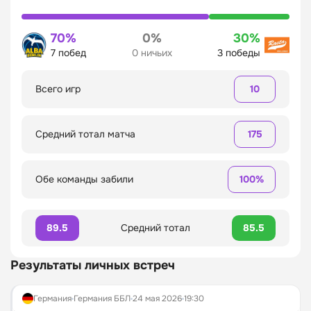
70%
0%
30%
7 побед
0 ничьих
3 победы
Всего игр
10
Средний тотал матча
175
Обе команды забили
100%
89.5
Средний тотал
85.5
Результаты личных встреч
Германия
Германия ББЛ
24 мая 2026
19:30