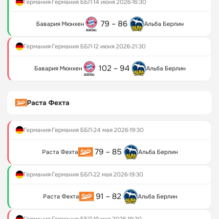
Германия
Германия ББЛ
14 июня 2026
16:30
79 – 86
Бавария Мюнхен
Альба Берлин
Германия
Германия ББЛ
12 июня 2026
21:30
102 – 94
Бавария Мюнхен
Альба Берлин
Раста Фехта
Германия
Германия ББЛ
24 мая 2026
19:30
79 – 85
Раста Фехта
Альба Берлин
Германия
Германия ББЛ
22 мая 2026
19:30
91 – 82
Раста Фехта
Альба Берлин