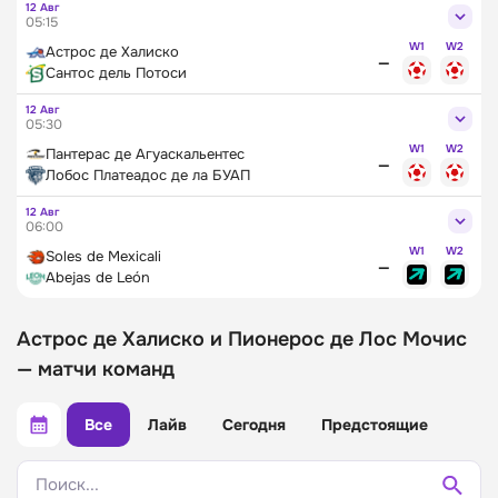
12 Авг
05:15
W1
W2
Астрос де Халиско
—
Сантос дель Потоси
12 Авг
05:30
W1
W2
Пантерас де Агуаскальентес
—
Лобос Платеадос де ла БУАП
12 Авг
06:00
W1
W2
Soles de Mexicali
—
Abejas de León
Астрос де Халиско и Пионерос де Лос Мочис
— матчи команд
Все
Лайв
Сегодня
Предстоящие
Поиск...