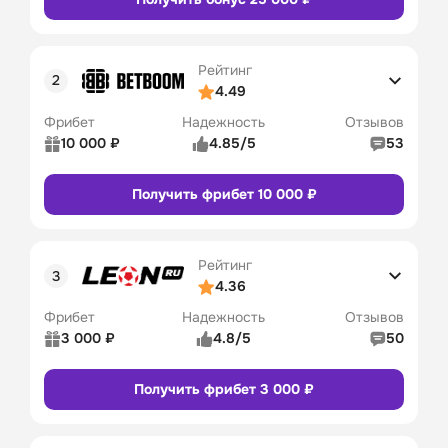
пользователей
Коэффициенты
5/5
Линия в прематче
4/5
Рейтинг
Линия в лайве
5/5
4.49
Удобство платежей
4/5
Фрибет
Надежность
Отзывов
Служба поддержки
5/5
10 000 ₽
4.85/5
53
Бонусы и акции
5/5
Рейтинг 
5/5
Получить фрибет 10 000 ₽
пользователей
Промокод
Бонусы
Коэффициенты
5/5
22
Линия в прематче
4/5
Рейтинг
Линия в лайве
Сайт
Приложение
5/5
4.36
Удобство платежей
4/5
Фрибет
Надежность
Отзывов
Служба поддержки
4/5
3 000 ₽
4.8/5
50
Бонусы и акции
5/5
Рейтинг 
5/5
Получить фрибет 3 000 ₽
пользователей
Промокод
Бонусы
Коэффициенты
5/5
42
Линия в прематче
5/5