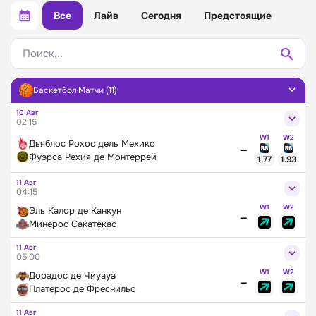
Все
Лайв
Сегодня
Предстоящие
Поиск...
Баскетбол
Матчи (11)
10 Авг
02:15
W1
W2
Дьяблос Рохос дель Мехико
—
Фуэрса Рехия де Монтеррей
1.77
1.93
11 Авг
04:15
W1
W2
Эль Калор де Канкун
—
Минерос Сакатекас
11 Авг
05:00
W1
W2
Дорадос де Чиуауа
—
Платерос де Фреснильо
11 Авг