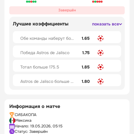
Лига Чемпионов
Зенит
Betcity
Тенниси
Теннис
Настольный теннис
Баскетбол
Завершён
Лига Европы
Спортбет
Bettery
Балтбет
Футбол
Волейбол
Теннис
24bet
Zenit
Беттери
Киберспорт
Настольный теннис
Лучшие коэффициенты
показать все
Рейтинги
Футбол
Спортбет
Зенит
Волейбол
Прочие категории
Лучшие букмекеры
РПЛ
24bet
Киберспорт
Приложения для iOS
Футбол
Обе команды наберут больше 80 очков
1.65
Легальные букмекерские конторы
Фрибеты
Лига чемпионов
Российские букмекеры
Фрибеты без депозита
АПЛ
РПЛ
Leon
БК с мобильным приложением
Фрибет без отыгрыша
Серия А
Лига чемпионов
Zenit
Победа Astros de Jalisco
1.75
Надежные букмекеры
Промокод без отыгрыша
Ла Лига
АПЛ
Лига Ставок
БК с гостевым демосчетом
Бонус за регистрацию без отыгрыша
Бундеслига
Серия А
Марафон
Тотал больше 175.5
1.85
БК с большими коэффициентами
Фрибеты сегодня
Лига Европы
Ла Лига
Melbet
БК с минимальными депозитами
Лучшие фрибеты
Лига конференций
Бундеслига
Pari
Astros de Jalisco больше 88.5
1.80
Букмекеры для ставок на американский футбол
Фрибет новым игрокам
Лига наций
Лига Европы
Tennisi
Букмекеры для ставок на бейсбол
Новые БК с фрибетом
Суперкубок УЕФА
Лига конференций
Fonbet
Хоккей
Хоккей
Букмекеры для ставок на гольф
Фрибет 3000
Betcity
Информация о матче
Букмекеры для ставок на автогонки
Акции букмекерских контор при регистрации
КХЛ
КХЛ
BetBoom
Букмекеры для ставок на чемпионаты мира и Европы
Промокоды букмекеров
НХЛ
НХЛ
Bettery
СИБАКОПА
Мексика
Букмекеры для ставок на дартс
Бездепозитные бонусы за регистрацию
АХЛ
АХЛ
Olimpbet
Начало:
19.05.2026, 05:15
Баскетбол
Баскетбол
Букмекеры для ставок на скачки
Бездепозитные бонусы букмекеров
Winline
Статус: Завершён