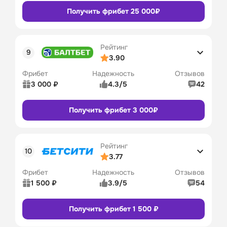
Рейтинг 
5/5
Получить фрибет 25 000₽
пользователей
Промокод
Бонусы
Коэффициенты
4/5
15
Линия в прематче
4/5
Рейтинг
Линия в лайве
Сайт
Приложение
3/5
3.90
Удобство платежей
4/5
Фрибет
Надежность
Отзывов
Служба поддержки
4/5
3 000 ₽
4.3/5
42
Бонусы и акции
4/5
Рейтинг 
5/5
Получить фрибет 3 000₽
пользователей
Промокод
Бонусы
Коэффициенты
4/5
16
Линия в прематче
4/5
Рейтинг
Линия в лайве
Сайт
Приложение
3/5
3.77
Удобство платежей
4/5
Фрибет
Надежность
Отзывов
Служба поддержки
4/5
1 500 ₽
3.9/5
54
Бонусы и акции
4/5
Рейтинг 
5/5
Получить фрибет 1 500 ₽
пользователей
Промокод
Бонусы
Коэффициенты
3/5
8