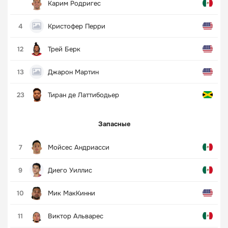
Карим Родригес
4
Кристофер Перри
12
Трей Берк
13
Джарон Мартин
23
Тиран де Латтибодьер
Запасные
7
Мойсес Андриасси
9
Диего Уиллис
10
Мик МакКинни
11
Виктор Альварес