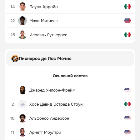
14
Пауло Арройо
22
Махи Митчелл
25
Исраэль Гутьеррес
Пионерос де Лос Мочис
Основной состав
Джаред Уилсон-Фрейм
2
Хосе Давид Эстрада Стоун
10
Альфонсо Андерсон
11
Арнетт Моултри