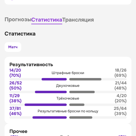
Букмекеры для ставок на киберспорт
НБА
НБА
Baltbet
Букмекеры для профессиональных игроков
Единая Лига ВТБ
Единая Лига ВТБ
24Бет
Букмекеры для ставок на футбол
Евролига
Евролига
Прогнозы
Статистика
Трансляция
WNBA
WNBA
Суперлига
Суперлига
Статистика
Теннис
Теннис
US Open 2026 ATP
ATP
Матч
US Open 2026 WTA
WTA
Настольный теннис
Cincinnati ATP
Cincinnati WTA
Челленджер
Результативность
Настольный теннис
14/20
18/26
Лига Про
Штрафные броски
(70%)
(69%)
Чемпионат мира
Setka Cup
26/52
21/44
Волейбол
Кубок мира
Двухочковые
(50%)
(48%)
Чемпионат Европы
Лига Наций
11/29
4/20
Трёхочковые
WTT Champions Yokohama, MS
Суперлига России
(38%)
(20%)
Киберспорт
WTT Champions Yokohama, WS
37/81
25/64
Результативные броски по кольцу
Europe Smash Sweden, WS
IEM Cologne
(46%)
(39%)
Europe Smash Sweden, MS
The International
Волейбол
Прочее
Лига Наций