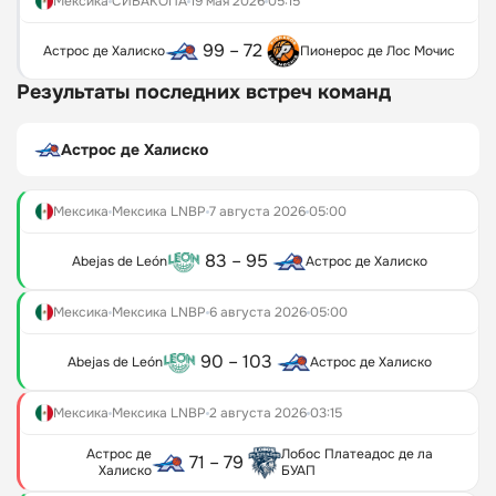
Мексика
СИБАКОПА
19 мая 2026
05:15
99 – 72
Астрос де Халиско
Пионерос де Лос Мочис
Результаты последних встреч команд
Астрос де Халиско
Мексика
Мексика LNBP
7 августа 2026
05:00
83 – 95
Abejas de León
Астрос де Халиско
Мексика
Мексика LNBP
6 августа 2026
05:00
90 – 103
Abejas de León
Астрос де Халиско
Мексика
Мексика LNBP
2 августа 2026
03:15
Астрос де
Лобос Платеадос де ла
71 – 79
Халиско
БУАП