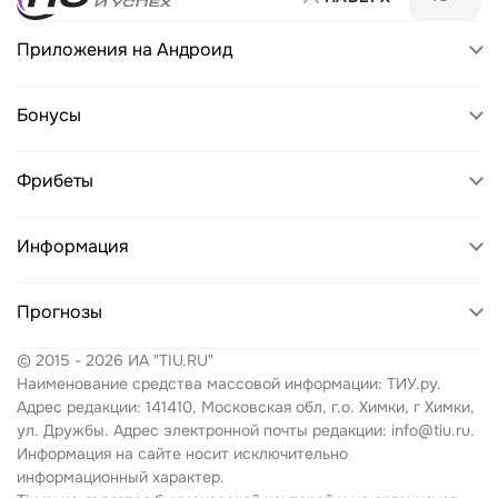
Приложения на Андроид
Пари
Бонусы
БетБум
Pari
Фрибеты
Леон
BetBoom
Лига Ставок
Пари
Информация
Leon
Мелбет
БетБум
Winline
Политика конфиденциальности
Прогнозы
Бетсити
Леон
Fonbet
Политика cookies
Марафон
© 2015 - 2026 ИА "TIU.RU"
Винлайн
Прогнозы на спорт
Марафон
Пользовательское соглашение
Наименование средства массовой информации: ТИУ.ру.
Фонбет
Фонбет
Футбол
Адрес редакции: 141410, Московская обл, г.о. Химки, г Химки,
Betcity
Согласие на обработку персональных данных
ул. Дружбы. Адрес электронной почты редакции: info@tiu.ru.
Винлайн
Марафон
Хоккей
Информация на сайте носит исключительно
Melbet
Контакты
информационный характер.
Бетсити
Баскетбол