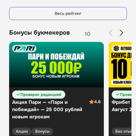
Линия в прематче
3/5
Линия в лайве
Сайт
Приложение
4/5
Весь рейтинг
Удобство платежей
4/5
Служба поддержки
4/5
Бонусы букмекеров
10
Бонусы и акции
4/5
Промокод
Бонусы
13
Сайт
Приложение
Проверен редакцией
Провере
Акция Пари — «Пари и
4.6
Фрибет Б
побеждай» — 25 000 рублей
Август 20
новым игрокам
Акции
Бонусы
Без отыгр