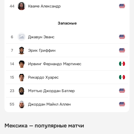
44
Кваме Александр
Запасные
6
Джавун Эванс
7
Эрик Гриффин
14
Ирвинг Фернандо Мартинес
15
Рикардо Хуарес
23
Мэттью Джордан Батлер
55
Джордан Майкл Аллен
23
4
13
12
44
2
10
11
Латтибодьер
Перри
Родригес
Мартин
Берк
Александр
Стоун
Уилсон-Фрейм
Андерсон
Моултри
Мексика — популярные матчи