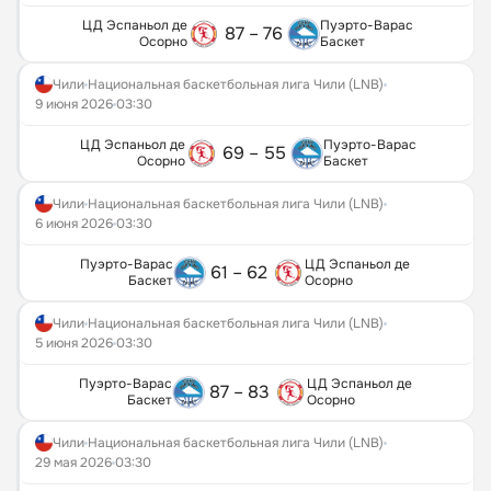
ЦД Эспаньол де
Пуэрто-Варас
87 – 76
Осорно
Баскет
Чили
Национальная баскетбольная лига Чили (LNB)
9 июня 2026
03:30
ЦД Эспаньол де
Пуэрто-Варас
69 – 55
Осорно
Баскет
Чили
Национальная баскетбольная лига Чили (LNB)
6 июня 2026
03:30
Пуэрто-Варас
ЦД Эспаньол де
61 – 62
Баскет
Осорно
Чили
Национальная баскетбольная лига Чили (LNB)
5 июня 2026
03:30
Пуэрто-Варас
ЦД Эспаньол де
87 – 83
Баскет
Осорно
Чили
Национальная баскетбольная лига Чили (LNB)
29 мая 2026
03:30