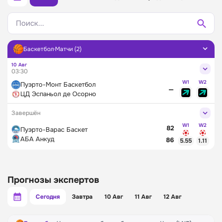
Поиск...
Баскетбол
Матчи (2)
10 Авг
03:30
W1
W2
Пуэрто-Монт Баскетбол
—
ЦД Эспаньол де Осорно
Завершён
W1
W2
82
Пуэрто-Варас Баскет
АБА Анкуд
86
5.55
1.11
Прогнозы экспертов
Сегодня
Завтра
10 Авг
11 Авг
12 Авг