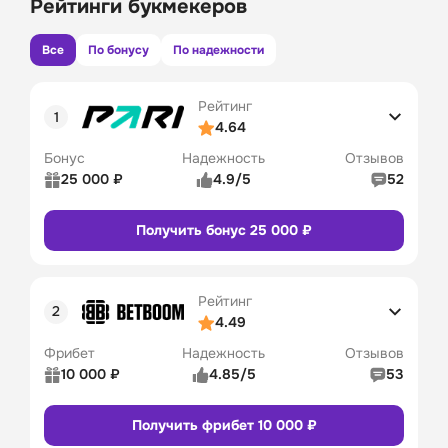
Рейтинги букмекеров
Все
По бонусу
По надежности
Рейтинг
4.64
Бонус
Надежность
Отзывов
25 000 ₽
4.9/5
52
Рейтинг 
5/5
Получить бонус 25 000 ₽
пользователей
Коэффициенты
5/5
Линия в прематче
4/5
Рейтинг
Линия в лайве
5/5
4.49
Удобство платежей
4/5
Фрибет
Надежность
Отзывов
Служба поддержки
5/5
10 000 ₽
4.85/5
53
Бонусы и акции
5/5
Рейтинг 
5/5
Получить фрибет 10 000 ₽
пользователей
Промокод
Бонусы