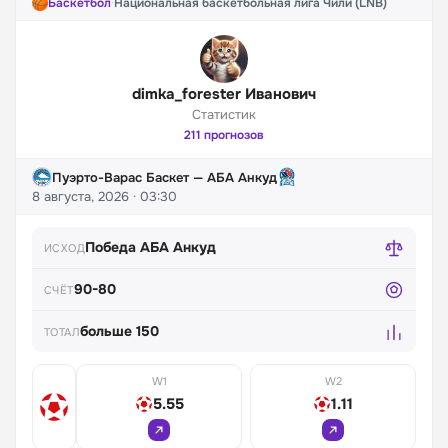
Баскетбол
·
Национальная баскетбольная лига Чили (LNB)
dimka_forester Иванович
Статистик
211 прогнозов
Пуэрто-Варас Баскет — АБА Анкуд
8 августа, 2026 · 03:30
Победа АБА Анкуд
ИСХОД
90-80
СЧЁТ
больше 150
ТОТАЛ
W1
W2
5.55
1.11