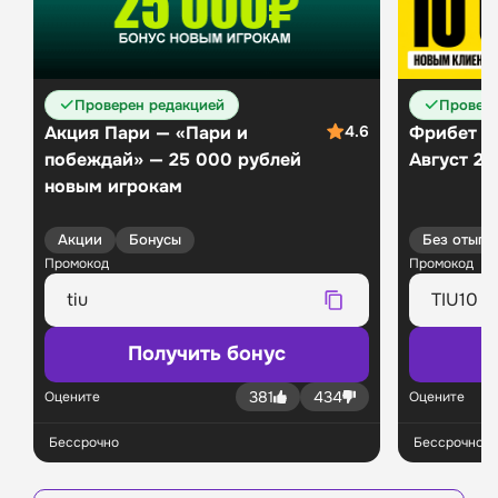
Сайт
Приложение
Проверен редакцией
Провере
Акция Пари — «Пари и
4.6
Фрибет Б
побеждай» — 25 000 рублей
Август 20
новым игрокам
Акции
Бонусы
Без отыгр
Промокод
Промокод
Получить бонус
П
381
434
Оцените
Оцените
Бессрочно
Бессрочно