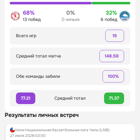
Чемпионат мира
Суперлига России
68%
0%
32%
Чемпионат Европы
13 побед
0 ничьих
6 побед
Киберспорт
IEM Cologne
Всего игр
19
The International
Esports World Cup Counter Strike
Средний тотал матча
148.58
Обе команды забили
100%
77.21
Средний тотал
71.37
Результаты личных встреч
Чили
Национальная баскетбольная лига Чили (LNB)
27 июля 2026
03:00