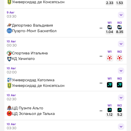
Универсидад де Консепсьон
2.33
1.53
9 Авг
03:30
W1
W2
Депортиво Вальдивия
—
Пуэрто-Монт Баскетбол
1.04
8.35
10 Авг
00:30
W1
W2
Спортива Итальяна
—
КД Уачипато
10 Авг
02:00
W1
W2
Универсидад Католика
—
Универсидад де Консепсьон
10 Авг
02:30
W1
W2
ЦД Пуэнте Альто
—
ЦД Эспаньол де Талька
1.12
5.2
10 Авг
03:30