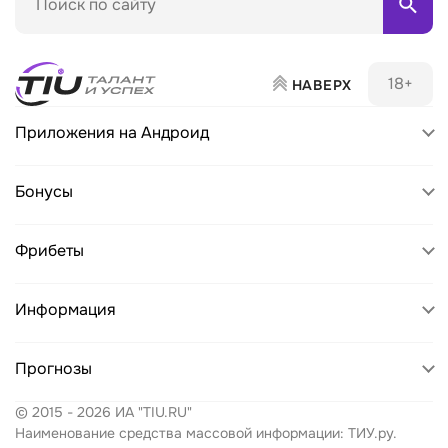
Поиск по матч-центру
18+
НАВЕРХ
Приложения на Андроид
Пари
Бонусы
БетБум
Pari
Фрибеты
Леон
BetBoom
Лига Ставок
Пари
Информация
Leon
Мелбет
БетБум
Winline
Политика конфиденциальности
Прогнозы
Бетсити
Леон
Fonbet
Политика cookies
Марафон
© 2015 - 2026 ИА "TIU.RU"
Винлайн
Прогнозы на спорт
Марафон
Пользовательское соглашение
Наименование средства массовой информации: ТИУ.ру.