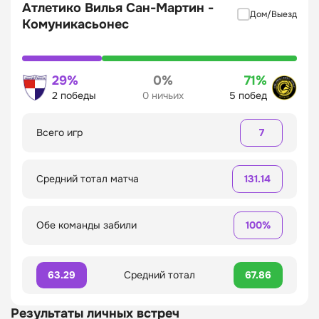
Атлетико Вилья Сан-Мартин -
Чемпионат мира
Дом/Выезд
Комуникасьонес
Суперлига России
Чемпионат Европы
Киберспорт
IEM Cologne
29%
0%
71%
The International
2 победы
0 ничьих
5 побед
Esports World Cup Counter Strike
Всего игр
7
Средний тотал матча
131.14
Обе команды забили
100%
63.29
Средний тотал
67.86
Результаты личных встреч