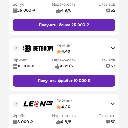
Бонус
Надежность
Отзывов
25 000 ₽
4.9/5
52
Рейтинг 
5/5
Получить бонус 25 000 ₽
пользователей
Коэффициенты
5/5
Линия в прематче
4/5
Рейтинг
Линия в лайве
5/5
4.49
Удобство платежей
4/5
Фрибет
Надежность
Отзывов
Служба поддержки
5/5
10 000 ₽
4.85/5
53
Бонусы и акции
5/5
Рейтинг 
5/5
Получить фрибет 10 000 ₽
пользователей
Промокод
Бонусы
Коэффициенты
5/5
22
Линия в прематче
4/5
Рейтинг
Линия в лайве
Сайт
Приложение
5/5
4.36
Удобство платежей
4/5
Фрибет
Надежность
Отзывов
Служба поддержки
4/5
3 000 ₽
4.8/5
50
Бонусы и акции
5/5