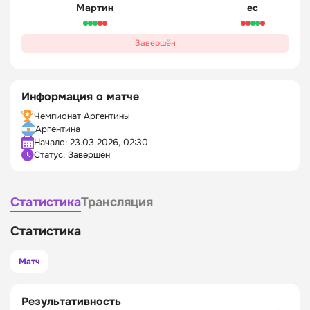
Мартин
ес
Лига Чемпионов
Зенит
Betcity
Тенниси
Теннис
Настольный теннис
Баскетбол
Лига Европы
Спортбет
Bettery
Балтбет
Футбол
Волейбол
Теннис
24bet
Zenit
Беттери
Киберспорт
Настольный теннис
Завершён
Рейтинги
Футбол
Спортбет
Зенит
Волейбол
Прочие категории
Лучшие букмекеры
РПЛ
24bet
Киберспорт
Приложения для iOS
Футбол
Легальные букмекерские конторы
Фрибеты
Лига чемпионов
Информация о матче
Российские букмекеры
Фрибеты без депозита
АПЛ
РПЛ
Leon
Чемпионат Аргентины
БК с мобильным приложением
Фрибет без отыгрыша
Серия А
Лига чемпионов
Zenit
Аргентина
Надежные букмекеры
Промокод без отыгрыша
Ла Лига
АПЛ
Лига Ставок
Начало:
23.03.2026, 02:30
БК с гостевым демосчетом
Бонус за регистрацию без отыгрыша
Бундеслига
Серия А
Марафон
Статус: Завершён
БК с большими коэффициентами
Фрибеты сегодня
Лига Европы
Ла Лига
Melbet
БК с минимальными депозитами
Лучшие фрибеты
Лига конференций
Бундеслига
Pari
Букмекеры для ставок на американский футбол
Фрибет новым игрокам
Лига наций
Лига Европы
Статистика
Tennisi
Трансляция
Букмекеры для ставок на бейсбол
Новые БК с фрибетом
Суперкубок УЕФА
Лига конференций
Fonbet
Статистика
Хоккей
Хоккей
Букмекеры для ставок на гольф
Фрибет 3000
Betcity
Букмекеры для ставок на автогонки
Акции букмекерских контор при регистрации
КХЛ
КХЛ
BetBoom
Матч
Букмекеры для ставок на чемпионаты мира и Европы
Промокоды букмекеров
НХЛ
НХЛ
Bettery
Букмекеры для ставок на дартс
Бездепозитные бонусы за регистрацию
АХЛ
АХЛ
Olimpbet
Баскетбол
Баскетбол
Букмекеры для ставок на скачки
Бездепозитные бонусы букмекеров
Winline
Результативность