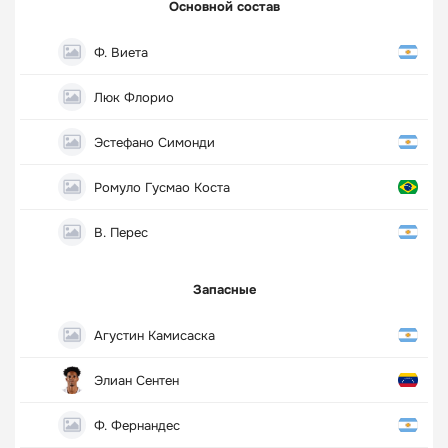
Основной состав
Ф. Виета
Люк Флорио
Эстефано Симонди
Ромуло Гусмао Коста
В. Перес
Запасные
Агустин Камисаска
Элиан Сентен
Ф. Фернандес