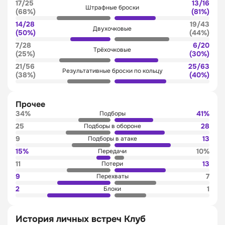
Букмекеры для ставок на киберспорт
НБА
НБА
Baltbet
17/25
13/16
Штрафные броски
(68%)
(81%)
Букмекеры для профессиональных игроков
Единая Лига ВТБ
Единая Лига ВТБ
24Бет
14/28
19/43
Букмекеры для ставок на футбол
Евролига
Евролига
Двухочковые
(50%)
(44%)
WNBA
WNBA
7/28
6/20
Суперлига
Суперлига
Трёхочковые
(25%)
(30%)
Теннис
Теннис
21/56
25/63
US Open 2026 ATP
ATP
Результативные броски по кольцу
(38%)
(40%)
US Open 2026 WTA
WTA
Настольный теннис
Cincinnati ATP
Прочее
Cincinnati WTA
Челленджер
34%
41%
Подборы
Настольный теннис
Лига Про
25
28
Подборы в обороне
Чемпионат мира
Setka Cup
9
13
Волейбол
Подборы в атаке
Кубок мира
15%
10%
Чемпионат Европы
Лига Наций
Передачи
WTT Champions Yokohama, MS
Суперлига России
11
13
Потери
Киберспорт
WTT Champions Yokohama, WS
9
7
Перехваты
Europe Smash Sweden, WS
IEM Cologne
2
1
Блоки
Europe Smash Sweden, MS
The International
Волейбол
История личных встреч Клуб
Лига Наций