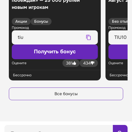
побеждай» — 25 000 рублей
Август 20
новым игрокам
Акции
Бонусы
Без отыгр
Промокод
Промокод
Получить бонус
П
381
434
Оцените
Оцените
Бессрочно
Бессрочно
Все бонусы