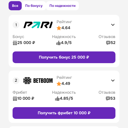
Все
По бонусу
По надежности
Рейтинг
4.64
Бонус
Надежность
Отзывов
25 000 ₽
4.9/5
52
Рейтинг 
5/5
Получить бонус 25 000 ₽
пользователей
Коэффициенты
5/5
Линия в прематче
4/5
Рейтинг
Линия в лайве
5/5
4.49
Удобство платежей
4/5
Фрибет
Надежность
Отзывов
Служба поддержки
5/5
10 000 ₽
4.85/5
53
Бонусы и акции
5/5
Рейтинг 
5/5
Получить фрибет 10 000 ₽
пользователей
Промокод
Бонусы
Коэффициенты
5/5
22