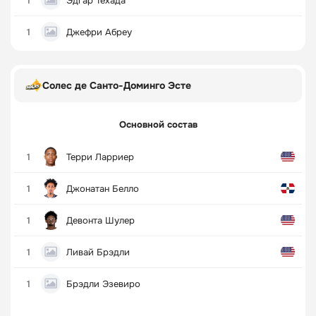
1
Эдгар Техада
1
Джефри Абреу
Солес де Санто-Доминго Эсте
Основной состав
1
Терри Ларриер
1
Джонатан Белло
1
Девонта Шулер
1
Ливай Брэдли
1
Брэдли Эзевиро