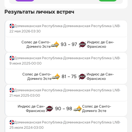
Результаты личных встреч
Доминиканская Республика
Доминиканская Республика LNB
22 мая 2026
03:30
Солес де Санто-
Индиос де Сан-
93 – 97
Доминго Эсте
Франсиско
Доминиканская Республика
Доминиканская Республика LNB
9 июня 2025
00:00
Солес де Санто-
Индиос де Сан-
81 – 75
Доминго Эсте
Франсиско
Доминиканская Республика
Доминиканская Республика LNB
21 мая 2025
03:00
Индиос де Сан-
Солес де Санто-
90 – 98
Франсиско
Доминго Эсте
Доминиканская Республика
Доминиканская Республика LNB
25 июля 2024
03:00