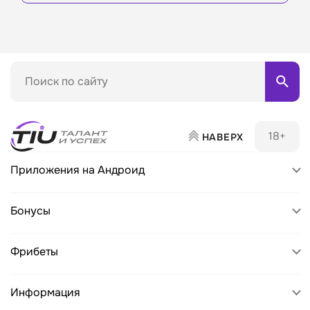
Поиск по матч-центру
18+
НАВЕРХ
Приложения на Андроид
Пари
Бонусы
БетБум
Pari
Фрибеты
Леон
BetBoom
Лига Ставок
Пари
Информация
Leon
Мелбет
БетБум