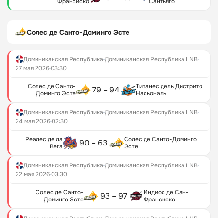
Франсиско
Сантьяго
Солес де Санто-Доминго Эсте
Доминиканская Республика
Доминиканская Республика LNB
27 мая 2026
03:30
Солес де Санто-
Титанес дель Дистрито
79 – 94
Доминго Эсте
Насьональ
Доминиканская Республика
Доминиканская Республика LNB
24 мая 2026
02:30
Реалес де ла
Солес де Санто-Доминго
90 – 63
Вега
Эсте
Доминиканская Республика
Доминиканская Республика LNB
22 мая 2026
03:30
Солес де Санто-
Индиос де Сан-
93 – 97
Доминго Эсте
Франсиско