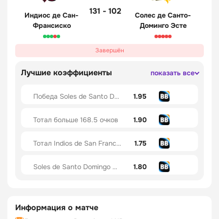
Лига Чемпионов
Зенит
Betcity
Тенниси
Теннис
Настольный теннис
Баскетбол
131 - 102
Индиос де Сан-
Солес де Санто-
Лига Европы
Спортбет
Bettery
Балтбет
Футбол
Волейбол
Теннис
Франсиско
Доминго Эсте
24bet
Zenit
Беттери
Киберспорт
Настольный теннис
Рейтинги
Футбол
Спортбет
Зенит
Волейбол
Прочие категории
Завершён
Лучшие букмекеры
РПЛ
24bet
Киберспорт
Приложения для iOS
Футбол
Легальные букмекерские конторы
Фрибеты
Лига чемпионов
Лучшие коэффициенты
показать все
Российские букмекеры
Фрибеты без депозита
АПЛ
РПЛ
Leon
БК с мобильным приложением
Фрибет без отыгрыша
Серия А
Лига чемпионов
Zenit
Победа Soles de Santo Domingo Este
1.95
Надежные букмекеры
Промокод без отыгрыша
Ла Лига
АПЛ
Лига Ставок
БК с гостевым демосчетом
Бонус за регистрацию без отыгрыша
Бундеслига
Серия А
Марафон
БК с большими коэффициентами
Фрибеты сегодня
Лига Европы
Ла Лига
Melbet
Тотал больше 168.5 очков
1.90
БК с минимальными депозитами
Лучшие фрибеты
Лига конференций
Бундеслига
Pari
Букмекеры для ставок на американский футбол
Фрибет новым игрокам
Лига наций
Лига Европы
Tennisi
Тотал Indios de San Francisco больше 80.5 очков
1.75
Букмекеры для ставок на бейсбол
Новые БК с фрибетом
Суперкубок УЕФА
Лига конференций
Fonbet
Хоккей
Хоккей
Букмекеры для ставок на гольф
Фрибет 3000
Betcity
Soles de Santo Domingo Este -4.5 (фора -4.5)
1.80
Букмекеры для ставок на автогонки
Акции букмекерских контор при регистрации
КХЛ
КХЛ
BetBoom
Букмекеры для ставок на чемпионаты мира и Европы
Промокоды букмекеров
НХЛ
НХЛ
Bettery
Букмекеры для ставок на дартс
Бездепозитные бонусы за регистрацию
АХЛ
АХЛ
Olimpbet
Информация о матче
Баскетбол
Баскетбол
Букмекеры для ставок на скачки
Бездепозитные бонусы букмекеров
Winline