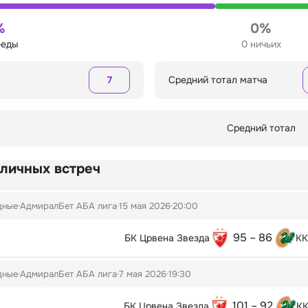
%
0%
беды
0 ничьих
7
Средний тотал матча
Средний тотал
 личных встреч
дные
АдмиралБет АБА лига
15 мая 2026
20:00
95 – 86
БК Црвена Звезда
КК
дные
АдмиралБет АБА лига
7 мая 2026
19:30
101 – 92
БК Црвена Звезда
КК