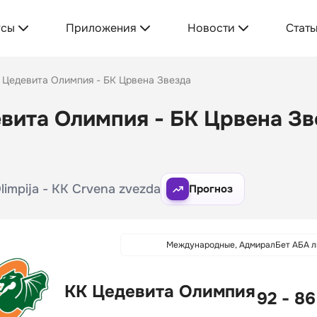
усы
Приложения
Новости
Стать
 Цедевита Олимпия - БК Црвена Звезда
вита Олимпия - БК Црвена Зве
limpija - KK Crvena zvezda
Прогноз
Международные, АдмиралБет АБА л
КК Цедевита Олимпия
92 - 86