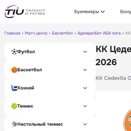
Букмекеры
Бон
Главная
Матч центр
Баскетбол
АдмиралБет АБА лига
КК
КК Цеде
Футбол
2026
Баскетбол
KK Cedevita O
Хоккей
Теннис
Настольный теннис