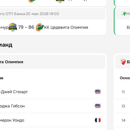
га ОТП Банка
20 мая 2026
19:00
М
79 – 86
нчур
КК Цедевита Олимпия
Б
манд
та Олимпия
Б
ав
Осно
-Джей Стюарт
11
оджа Гибсон
12
мерон Уондо
14