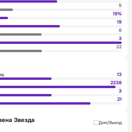
5
19%
19
6
3
22
13
яд
2238
3
21
вена Звезда
Дом/Выезд