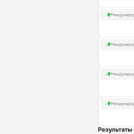
Междунаро
Междунаро
Междунаро
Междунаро
Результаты