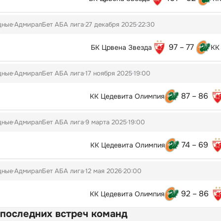
дные
АдмиралБет АБА лига
27 декабря 2025
22:30
97 – 77
БК Црвена Звезда
КК
дные
АдмиралБет АБА лига
17 ноября 2025
19:00
87 – 86
КК Цедевита Олимпия
дные
АдмиралБет АБА лига
9 марта 2025
19:00
74 – 69
КК Цедевита Олимпия
дные
АдмиралБет АБА лига
12 мая 2026
20:00
92 – 86
КК Цедевита Олимпия
 последних встреч команд