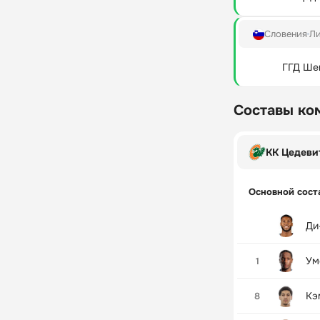
Словения
Ли
ГГД Ше
Составы ко
КК Цедеви
Основной сост
Ди
Ум
1
Кэ
8