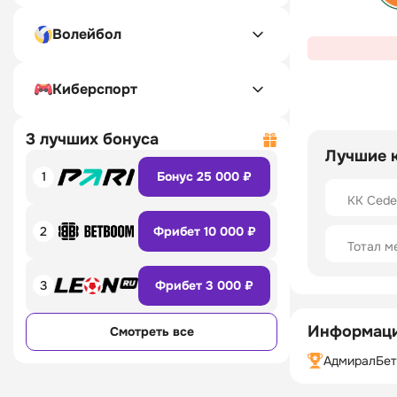
Волейбол
Киберспорт
3 лучших бонуса
Лучшие 
1
Бонус 25 000 ₽
KK Cedev
2
Фрибет 10 000 ₽
Тотал м
3
Фрибет 3 000 ₽
Информаци
Смотреть все
АдмиралБет