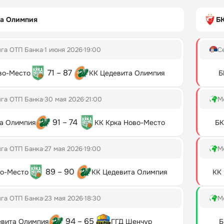
та Олимпия
БК
га ОТП Банка
1 июня 2026
19:00
С
71 – 87
во-Место
КК Цедевита Олимпия
Б
га ОТП Банка
30 мая 2026
21:00
М
91 – 74
а Олимпия
КК Крка Ново-Место
БК
га ОТП Банка
27 мая 2026
19:00
М
89 – 90
во-Место
КК Цедевита Олимпия
КК 
га ОТП Банка
23 мая 2026
18:30
М
94 – 65
евита Олимпия
ГГД Шенчур
Б