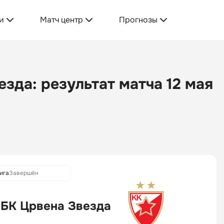
и
Матч центр
Прогнозы
зда: результат матча 12 мая
ига
Завершён
БК Црвена Звезда