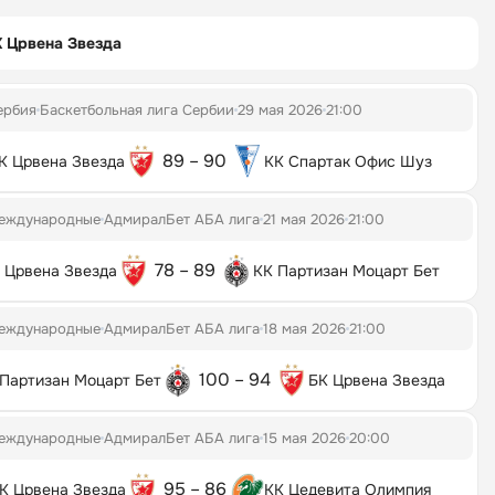
 Црвена Звезда
ербия
Баскетбольная лига Сербии
29 мая 2026
21:00
89 – 90
К Црвена Звезда
КК Спартак Офис Шуз
еждународные
АдмиралБет АБА лига
21 мая 2026
21:00
78 – 89
 Црвена Звезда
КК Партизан Моцарт Бет
еждународные
АдмиралБет АБА лига
18 мая 2026
21:00
100 – 94
Партизан Моцарт Бет
БК Црвена Звезда
еждународные
АдмиралБет АБА лига
15 мая 2026
20:00
95 – 86
К Црвена Звезда
КК Цедевита Олимпия