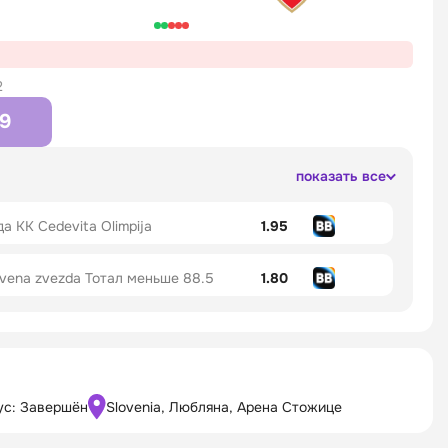
2
99
показать все
а KK Cedevita Olimpija
1.95
vena zvezda Тотал меньше 88.5
1.80
ус: Завершён
Slovenia, Любляна, Арена Стожице