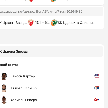
еждународные
АдмиралБет АБА лига
7 мая 2026
19:30
101 – 92
К Црвена Звезда
КК Цедевита Олимпия
К Црвена Звезда
вной состав
Тайсон Картер
Никола Калинич
Хасиэль Риверо