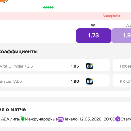
Завершён
W1
W
1.73
1.
коэффициенты
ita Olimpija +2.5
1.85
Побед
еньше 172.5
1.90
KK Cr
я о матче
 АБА лига
Международные
Начало:
12.05.2026, 20:00
Стат