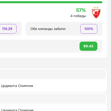
57%
4 победы
174.29
Обе команды забили
100%
89.43
 Цедевита Олимпия
 Цедевита Олимпия