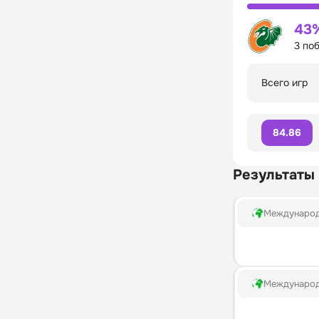
43
3 по
Всего игр
84.86
Результаты
Междунаро
Междунаро