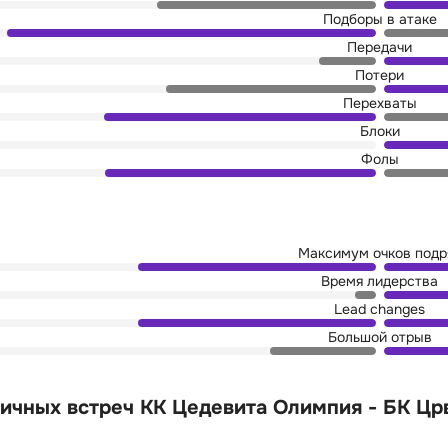
Подборы в атаке
Передачи
Потери
Перехваты
Блоки
Фолы
Максимум очков подр
Время лидерства
Lead changes
Большой отрыв
ичных встреч КК Цедевита Олимпия - БК Цр