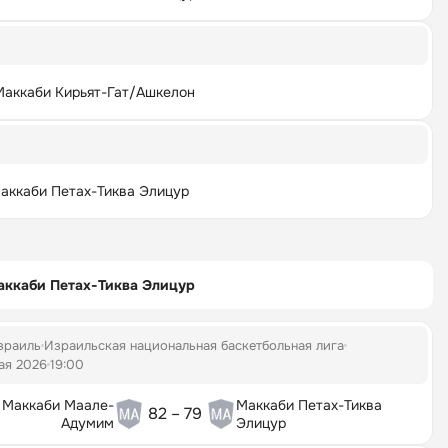
Маккаби Кирьят-Гат/Ашкелон
аккаби Петах-Тиква Элицур
аккаби Петах-Тиква Элицур
зраиль
Израильская национальная баскетбольная лига
ая 2026
19:00
Маккаби Маале-
Маккаби Петах-Тиква
82 – 79
Адумим
Элицур