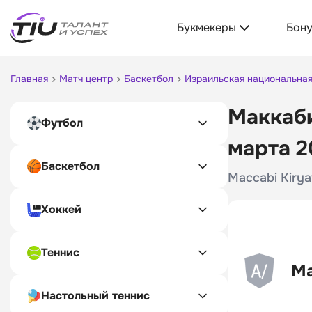
Букмекеры
Бон
Главная
Матч центр
Баскетбол
Израильская национальная
Маккаби
Футбол
марта 2
Баскетбол
Maccabi Kirya
Хоккей
Теннис
Ма
Настольный теннис