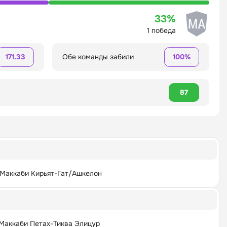
33%
1 победа
171.33
Обе команды забили
100%
87
Маккаби Кирьят-Гат/Ашкелон
Маккаби Петах-Тиква Элицур