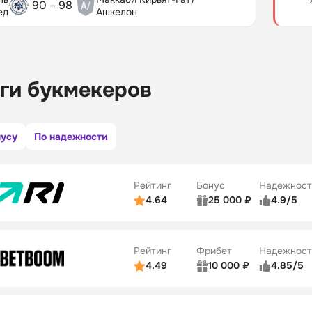
90 – 98
ед
Ашкелон
ги букмекеров
нусу
По надежности
Рейтинг
Бонус
Надежност
4.64
25 000 ₽
4.9/5
ьзователей
5/5
Коэффициенты
ве
5/5
Удобство платежей
Рейтинг
Фрибет
Надежност
ции
5/5
4.49
10 000 ₽
4.85/5
ьзователей
5/5
Коэффициенты
Бонусы
ве
5/5
Удобство платежей
22