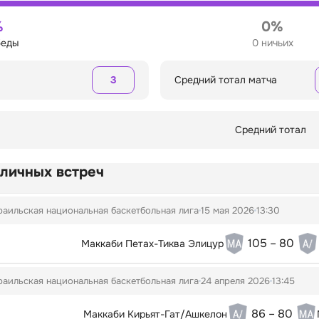
%
0%
беды
0 ничьих
3
Средний тотал матча
Средний тотал
 личных встреч
аильская национальная баскетбольная лига
15 мая 2026
13:30
105 – 80
Маккаби Петах-Тиква Элицур
аильская национальная баскетбольная лига
24 апреля 2026
13:45
86 – 80
Маккаби Кирьят-Гат/Ашкелон