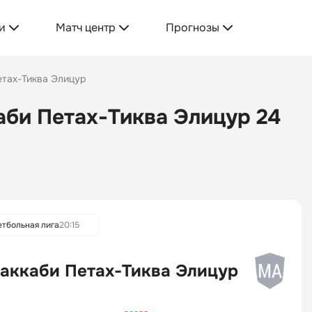
и
Матч центр
Прогнозы
етах-Тиква Элицур
аби Петах-Тиква Элицур 24
етбольная лига
20:15
аккаби Петах-Тиква Элицур