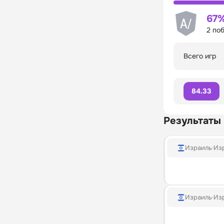
67
2 по
Всего игр
84.33
Результаты
Израиль
Изр
Израиль
Изр