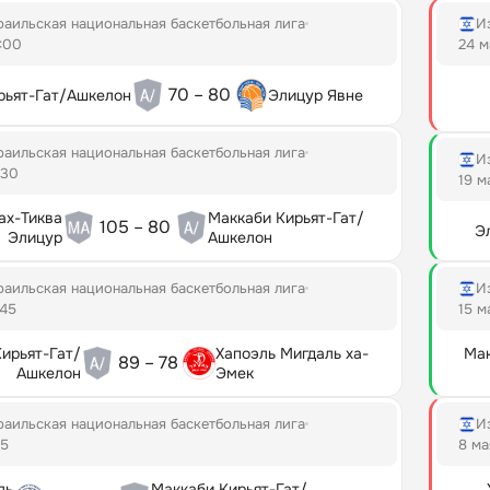
аильская национальная баскетбольная лига
И
:00
24 м
70 – 80
рьят-Гат/Ашкелон
Элицур Явне
аильская национальная баскетбольная лига
И
:30
19 м
ах-Тиква
Маккаби Кирьят-Гат/
105 – 80
Э
Элицур
Ашкелон
аильская национальная баскетбольная лига
И
:45
15 м
ирьят-Гат/
Хапоэль Мигдаль ха-
Мак
89 – 78
Ашкелон
Эмек
аильская национальная баскетбольная лига
И
15
8 ма
ль
Маккаби Кирьят-Гат/