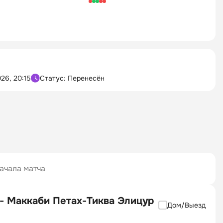
26, 20:15
Статус: Перенесён
ачала матча
- Маккаби Петах-Тиква Элицур
Дом/Выезд