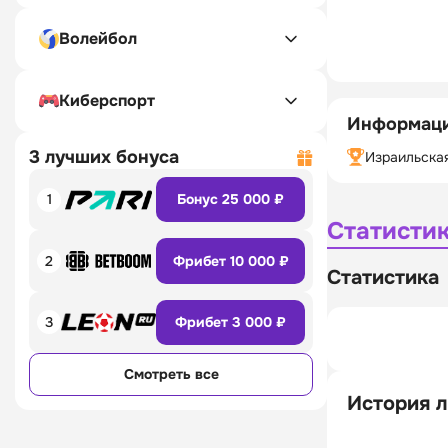
Волейбол
Киберспорт
Информаци
3 лучших бонуса
Израильская
1
Бонус 25 000 ₽
Статисти
2
Фрибет 10 000 ₽
Статистика
3
Фрибет 3 000 ₽
Смотреть все
История л