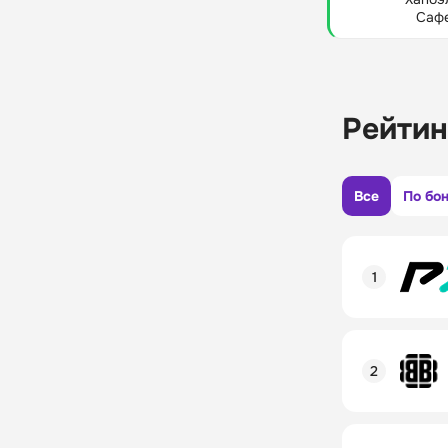
Саф
Рейтин
Все
По бо
Рейтинг пол
Линия в лай
Бонусы и ак
Рейтинг пол
Промокод
Линия в лай