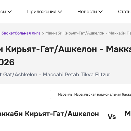
усы
Приложения
Новости
Стать
 баскетбольная лига
Маккаби Кирьят-Гат/Ашкелон - Маккаби П
 Кирьят-Гат/Ашкелон - Макк
026
t Gat/Ashkelon - Maccabi Petah Tikva Elitzur
Израиль, Израильская национальная баск
ккаби Кирьят-Гат/Ашкелон
М
Vs