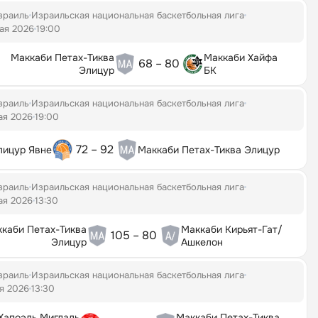
зраиль
Израильская национальная баскетбольная лига
ая 2026
19:00
Маккаби Петах-Тиква
Маккаби Хайфа
68 – 80
Элицур
БК
зраиль
Израильская национальная баскетбольная лига
ая 2026
19:00
72 – 92
лицур Явне
Маккаби Петах-Тиква Элицур
зраиль
Израильская национальная баскетбольная лига
ая 2026
13:30
каби Петах-Тиква
Маккаби Кирьят-Гат/
105 – 80
Элицур
Ашкелон
зраиль
Израильская национальная баскетбольная лига
я 2026
13:30
Хапоэль Мигдаль
Маккаби Петах-Тиква