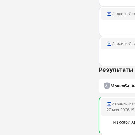
Израиль
Изр
Израиль
Изр
Результаты
Маккаби К
Израиль
Изр
27 мая 2026
19
Маккаби Х