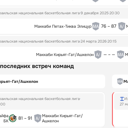
аильская национальная баскетбольная лига
9 декабря 2025
20:30
76 – 87
Маккаби Петах-Тиква Элицур
аильская национальная баскетбольная лига
24 марта 2026
20:15
— – —
Маккаби Кирьят-Гат/Ашкелон
М
 последних встреч команд
ирьят-Гат/Ашкелон
М
аильская национальная баскетбольная лига
И
:00
27 м
айфа
Маккаби Кирьят-Гат/
81 – 91
БК
Ашкелон