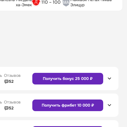
110 – 100
ха-Эмек
Элицур
ь
Отзывов
Получить бонус 25 000 ₽
52
5/5
Линия в прематче
4/5
4/5
Служба поддержки
5/5
ь
Отзывов
Получить фрибет 10 000 ₽
52
5/5
Линия в прематче
4/5
4/5
Служба поддержки
4/5
Сайт
Приложение