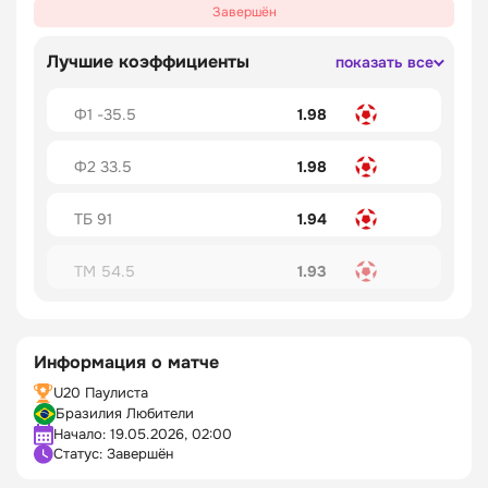
Завершён
Лига Чемпионов
Зенит
Betcity
Тенниси
Теннис
Настольный теннис
Баскетбол
Лига Европы
Спортбет
Bettery
Балтбет
Футбол
Волейбол
Теннис
Лучшие коэффициенты
показать все
24bet
Zenit
Беттери
Киберспорт
Настольный теннис
Рейтинги
Футбол
Спортбет
Зенит
Волейбол
Прочие категории
Ф1 -35.5
1.98
Лучшие букмекеры
РПЛ
24bet
Киберспорт
Приложения для iOS
Футбол
Легальные букмекерские конторы
Фрибеты
Лига чемпионов
Российские букмекеры
Фрибеты без депозита
АПЛ
РПЛ
Leon
Ф2 33.5
1.98
БК с мобильным приложением
Фрибет без отыгрыша
Серия А
Лига чемпионов
Zenit
Надежные букмекеры
Промокод без отыгрыша
Ла Лига
АПЛ
Лига Ставок
ТБ 91
1.94
БК с гостевым демосчетом
Бонус за регистрацию без отыгрыша
Бундеслига
Серия А
Марафон
БК с большими коэффициентами
Фрибеты сегодня
Лига Европы
Ла Лига
Melbet
ТМ 54.5
1.93
БК с минимальными депозитами
Лучшие фрибеты
Лига конференций
Бундеслига
Pari
Букмекеры для ставок на американский футбол
Фрибет новым игрокам
Лига наций
Лига Европы
Tennisi
Букмекеры для ставок на бейсбол
Новые БК с фрибетом
Суперкубок УЕФА
Лига конференций
Fonbet
Информация о матче
Хоккей
Хоккей
Букмекеры для ставок на гольф
Фрибет 3000
Betcity
Букмекеры для ставок на автогонки
Акции букмекерских контор при регистрации
КХЛ
КХЛ
BetBoom
U20 Паулиста
Бразилия Любители
Букмекеры для ставок на чемпионаты мира и Европы
Промокоды букмекеров
НХЛ
НХЛ
Bettery
Начало:
19.05.2026, 02:00
Букмекеры для ставок на дартс
Бездепозитные бонусы за регистрацию
АХЛ
АХЛ
Olimpbet
Статус: Завершён
Баскетбол
Баскетбол
Букмекеры для ставок на скачки
Бездепозитные бонусы букмекеров
Winline