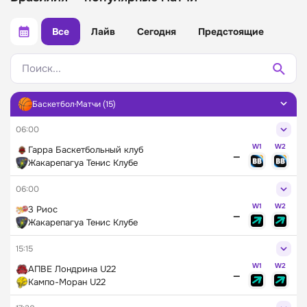
Все
Лайв
Сегодня
Предстоящие
Поиск...
Баскетбол
Матчи (15)
06:00
W1
W2
Гарра Баскетбольный клуб
—
Жакарепагуа Тенис Клубе
06:00
W1
W2
3 Риос
—
Жакарепагуа Тенис Клубе
15:15
W1
W2
АПВЕ Лондрина U22
—
Кампо-Моран U22