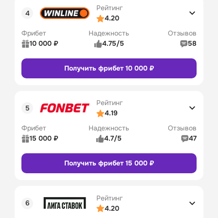
Рейтинг
Линия в лайве
Сайт
Приложение
3/5
4.20
Удобство платежей
4/5
Фрибет
Надежность
Отзывов
Служба поддержки
5/5
10 000 ₽
4.75/5
58
Бонусы и акции
4/5
Рейтинг 
5/5
Получить фрибет 10 000 ₽
пользователей
Промокод
Бонусы
Коэффициенты
4/5
34
Линия в прематче
4/5
Рейтинг
Линия в лайве
Сайт
Приложение
4/5
4.19
Удобство платежей
4/5
Фрибет
Надежность
Отзывов
Служба поддержки
4/5
15 000 ₽
4.7/5
47
Бонусы и акции
5/5
Рейтинг 
5/5
Получить фрибет 15 000 ₽
пользователей
Промокод
Бонусы
Коэффициенты
4/5
10
Линия в прематче
4/5
Рейтинг
Линия в лайве
Сайт
Приложение
4/5
4.20
Удобство платежей
4/5