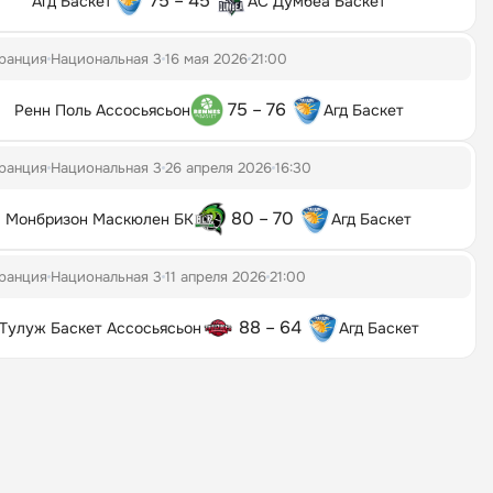
75 – 45
Агд Баскет
АС Думбеа Баскет
ранция
Национальная 3
16 мая 2026
21:00
75 – 76
Ренн Поль Ассосьясьон
Агд Баскет
ранция
Национальная 3
26 апреля 2026
16:30
80 – 70
Монбризон Маскюлен БК
Агд Баскет
ранция
Национальная 3
11 апреля 2026
21:00
88 – 64
Тулуж Баскет Ассосьясьон
Агд Баскет