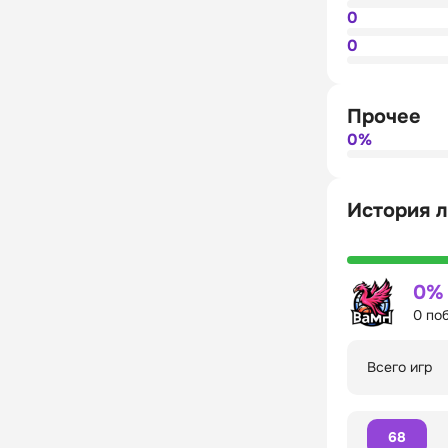
0
0
Прочее
0%
История л
0%
0 по
Всего игр
68