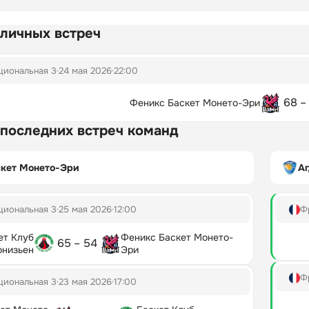
 личных встреч
циональная 3
24 мая 2026
22:00
68 –
Феникс Баскет Монето-Эри
 последних встреч команд
скет Монето-Эри
Аг
циональная 3
25 мая 2026
12:00
Ф
ет Клуб
Феникс Баскет Монето-
65 – 54
онизьен
Эри
Ф
циональная 3
23 мая 2026
17:00