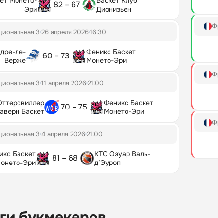
ет Монето-
Баскет Клуб
82 – 67
Эри
Дионизьен
Ф
циональная 3
26 апреля 2026
16:30
дре-ле-
Феникс Баскет
60 – 73
Верже
Монето-Эри
Ф
циональная 3
11 апреля 2026
21:00
Оттерсвиллер
Феникс Баскет
70 – 75
аверн Баскет
Монето-Эри
Ф
циональная 3
4 апреля 2026
21:00
икс Баскет
КТС Озуар Валь-
81 – 68
онето-Эри
д’Эуроп
ги букмекеров