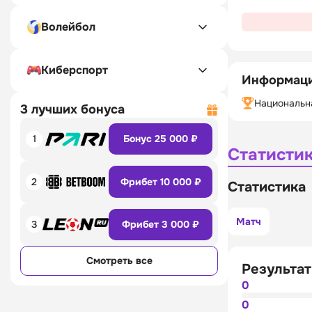
Волейбол
Киберспорт
Информаци
Национальн
3 лучших бонуса
1
Бонус 25 000 ₽
Статисти
2
Фрибет 10 000 ₽
Статистика
Матч
3
Фрибет 3 000 ₽
Смотреть все
Результат
0
0