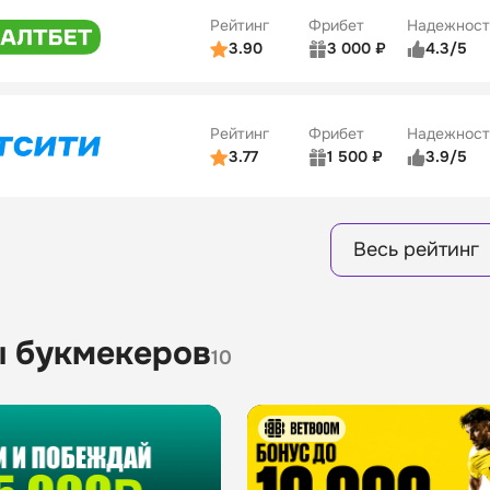
ве
3/5
Удобство платежей
15
Рейтинг
Фрибет
Надежност
ции
4/5
3.90
3 000 ₽
4.3/5
ьзователей
5/5
Коэффициенты
Бонусы
ве
3/5
Удобство платежей
16
Рейтинг
Фрибет
Надежност
ции
4/5
3.77
1 500 ₽
3.9/5
Бонусы
ьзователей
5/5
Коэффициенты
8
ве
4/5
Удобство платежей
Весь рейтинг
ции
4/5
Бонусы
13
 букмекеров
10