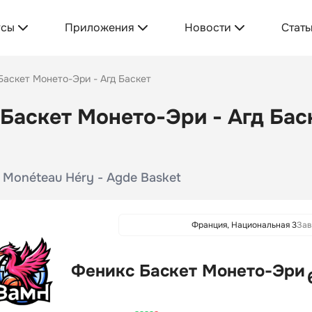
усы
Приложения
Новости
Стать
Баскет Монето-Эри - Агд Баскет
Баскет Монето-Эри - Агд Баск
 Monéteau Héry - Agde Basket
Франция, Национальная 3
За
Феникс Баскет Монето-Эри