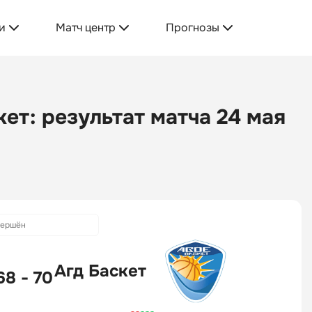
и
Матч центр
Прогнозы
ет: результат матча 24 мая
вершён
Агд Баскет
68 - 70