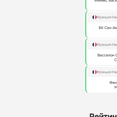
Феникс Баск
Франция
На
БК Сен-Ан
Франция
На
Васселон 
С
Франция
На
Фен
М
Рейтин