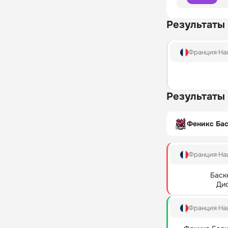
Результаты
Франция
На
Результаты
Феникс Ба
Франция
На
Баск
Ди
Франция
На