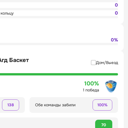
0
0
 кольцу
0%
Агд Баскет
Дом/Выезд
100%
1 победа
138
Обе команды забили
100%
70