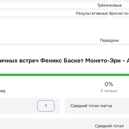
Трёхочковые
Результативные броски по
Передачи
ичных встреч Феникс Баскет Монето-Эри - 
0%
бед
0 ничьих
1
Средний тотал матча
Средний тотал