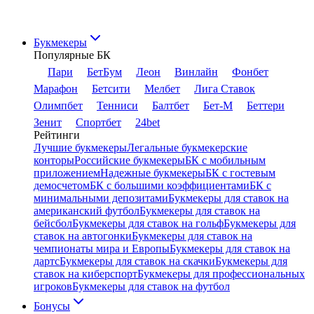
Букмекеры
Популярные БК
Пари
БетБум
Леон
Винлайн
Фонбет
Марафон
Бетсити
Мелбет
Лига Ставок
Олимпбет
Тенниси
Балтбет
Бет-М
Беттери
Зенит
Спортбет
24bet
Рейтинги
Лучшие букмекеры
Легальные букмекерские
конторы
Российские букмекеры
БК с мобильным
приложением
Надежные букмекеры
БК с гостевым
демосчетом
БК с большими коэффициентами
БК с
минимальными депозитами
Букмекеры для ставок на
американский футбол
Букмекеры для ставок на
бейсбол
Букмекеры для ставок на гольф
Букмекеры для
ставок на автогонки
Букмекеры для ставок на
чемпионаты мира и Европы
Букмекеры для ставок на
дартс
Букмекеры для ставок на скачки
Букмекеры для
ставок на киберспорт
Букмекеры для профессиональных
игроков
Букмекеры для ставок на футбол
Бонусы