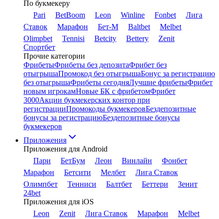
По букмекеру
Pari
BetBoom
Leon
Winline
Fonbet
Лига
Ставок
Марафон
Бет-М
Baltbet
Melbet
Olimpbet
Tennisi
Betcity
Bettery
Zenit
Спортбет
Прочие категории
Фрибеты
Фрибеты без депозита
Фрибет без
отыгрыша
Промокод без отыгрыша
Бонус за регистрацию
без отыгрыша
Фрибеты сегодня
Лучшие фрибеты
Фрибет
новым игрокам
Новые БК с фрибетом
Фрибет
3000
Акции букмекерских контор при
регистрации
Промокоды букмекеров
Бездепозитные
бонусы за регистрацию
Бездепозитные бонусы
букмекеров
Приложения
Приложения для Android
Пари
БетБум
Леон
Винлайн
Фонбет
Марафон
Бетсити
Мелбет
Лига Ставок
Олимпбет
Тенниси
Балтбет
Беттери
Зенит
24bet
Приложения для iOS
Leon
Zenit
Лига Ставок
Марафон
Melbet