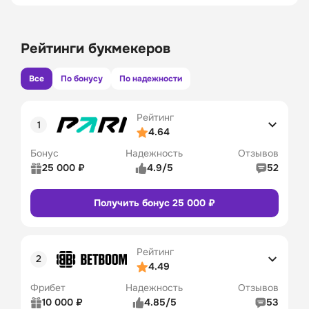
Рейтинги букмекеров
Все
По бонусу
По надежности
Рейтинг
4.64
Бонус
Надежность
Отзывов
25 000 ₽
4.9/5
52
Рейтинг 
5/5
Получить бонус 25 000 ₽
пользователей
Коэффициенты
5/5
Линия в прематче
4/5
Рейтинг
Линия в лайве
5/5
4.49
Удобство платежей
4/5
Фрибет
Надежность
Отзывов
Служба поддержки
5/5
10 000 ₽
4.85/5
53