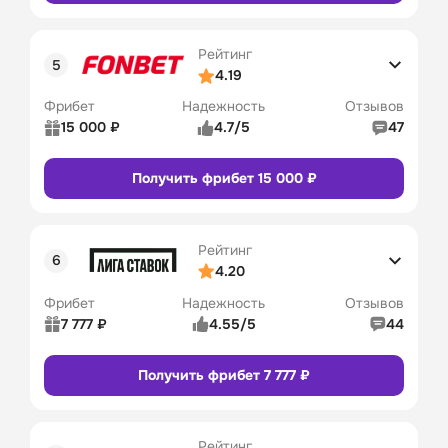
Коэффициенты
4/5
34
Линия в прематче
4/5
Рейтинг
Линия в лайве
Сайт
Приложение
4/5
4.19
Удобство платежей
4/5
Фрибет
Надежность
Отзывов
Служба поддержки
4/5
15 000 ₽
4.7/5
47
Бонусы и акции
5/5
Рейтинг 
5/5
Получить фрибет 15 000 ₽
пользователей
Промокод
Бонусы
Коэффициенты
4/5
10
Линия в прематче
4/5
Рейтинг
Линия в лайве
Сайт
Приложение
4/5
4.20
Удобство платежей
4/5
Фрибет
Надежность
Отзывов
Служба поддержки
5/5
7 777 ₽
4.55/5
44
Бонусы и акции
4/5
Рейтинг 
5/5
Получить фрибет 7 777 ₽
пользователей
Промокод
Бонусы
Коэффициенты
4/5
10
Линия в прематче
4/5
Рейтинг