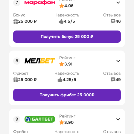
Сайт
Приложение
Линия в лайве
4/5
4.06
Удобство платежей
4/5
Бонус
Надежность
Отзывов
Служба поддержки
4/5
25 000 ₽
4.5/5
46
Бонусы и акции
5/5
Рейтинг 
5/5
Получить бонус 25 000 ₽
пользователей
Бонусы
17
Коэффициенты
4/5
Сайт
Приложение
Линия в прематче
4/5
Рейтинг
Линия в лайве
4/5
3.91
Удобство платежей
4/5
Фрибет
Надежность
Отзывов
Служба поддержки
4/5
25 000 ₽
4.25/5
49
Бонусы и акции
4/5
Рейтинг 
5/5
Получить фрибет 25 000₽
пользователей
Промокод
Бонусы
Коэффициенты
4/5
15
Линия в прематче
4/5
Рейтинг
Линия в лайве
Сайт
Приложение
3/5
3.90
Удобство платежей
4/5
Фрибет
Надежность
Отзывов
Служба поддержки
4/5