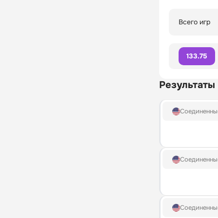
Всего игр
133.75
Результаты
Соединенны
Соединенны
Соединенны