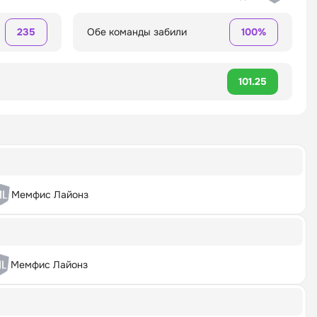
235
Обе команды забили
100%
101.25
Мемфис Лайонз
Мемфис Лайонз