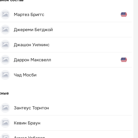
Мартез Бриггс
Джереми Бетджой
Джашон Уилкинс
Даррон Максвелл
Чад Мосби
сные
Зантеус Торнтон
Кевин Браун
Ахмад Уэбстер