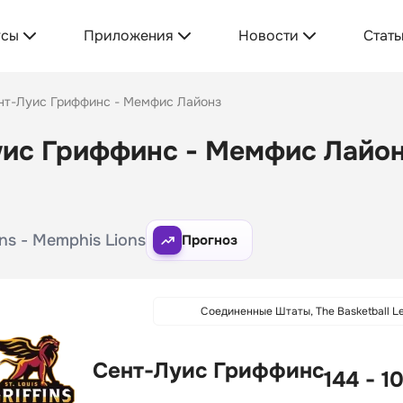
усы
Приложения
Новости
Стать
нт-Луис Гриффинс - Мемфис Лайонз
ис Гриффинс - Мемфис Лайонз
fins - Memphis Lions
Прогноз
Соединенные Штаты, The Basketball L
Сент-Луис Гриффинс
144 - 1