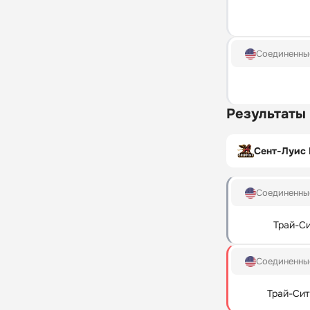
Соединенны
Результаты
Сент-Луис
Соединенны
Трай-Си
Соединенны
Трай-Сит