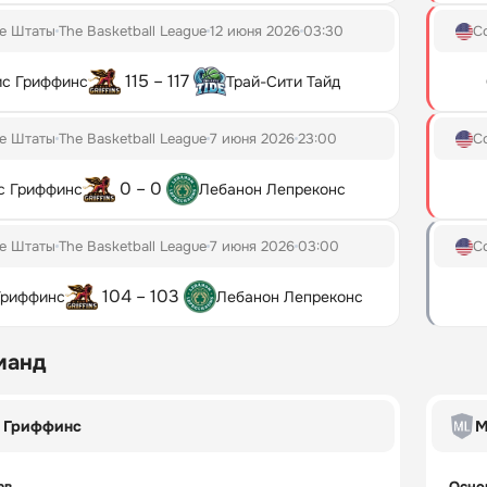
е Штаты
The Basketball League
12 июня 2026
03:30
С
115 – 117
ис Гриффинс
Трай-Сити Тайд
е Штаты
The Basketball League
7 июня 2026
23:00
С
0 – 0
с Гриффинс
Лебанон Лепреконс
е Штаты
The Basketball League
7 июня 2026
03:00
С
104 – 103
Гриффинс
Лебанон Лепреконс
манд
 Гриффинс
М
ав
Осно