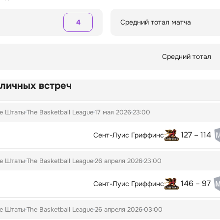
4
Средний тотал матча
Средний тотал
 личных встреч
е Штаты
The Basketball League
17 мая 2026
23:00
127 – 114
Сент-Луис Гриффинс
е Штаты
The Basketball League
26 апреля 2026
23:00
146 – 97
Сент-Луис Гриффинс
е Штаты
The Basketball League
26 апреля 2026
03:00