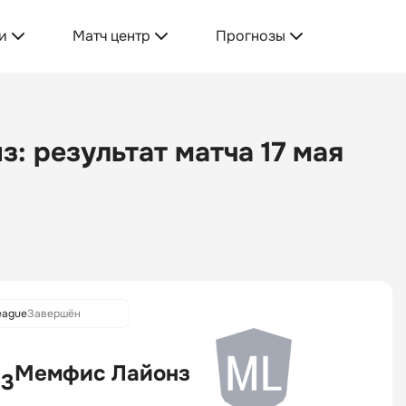
и
Матч центр
Прогнозы
: результат матча 17 мая
eague
Завершён
Мемфис Лайонз
03