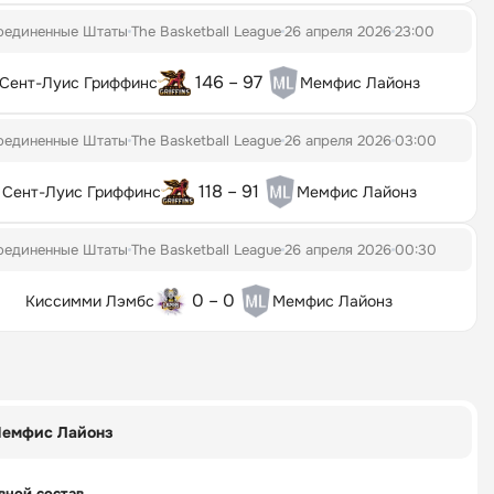
оединенные Штаты
The Basketball League
26 апреля 2026
23:00
146 – 97
Сент-Луис Гриффинс
Мемфис Лайонз
оединенные Штаты
The Basketball League
26 апреля 2026
03:00
118 – 91
Сент-Луис Гриффинс
Мемфис Лайонз
оединенные Штаты
The Basketball League
26 апреля 2026
00:30
0 – 0
Киссимми Лэмбс
Мемфис Лайонз
емфис Лайонз
вной состав