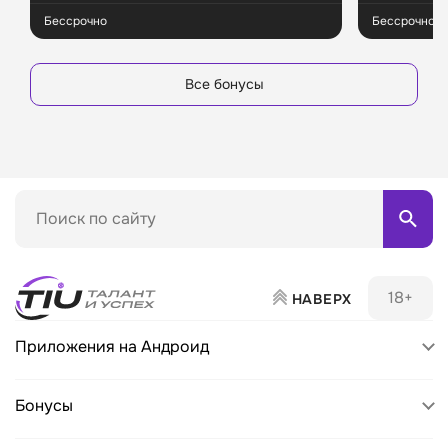
Бессрочно
Бессрочно
Все бонусы
Поиск по матч-центру
18+
НАВЕРХ
Приложения на Андроид
Пари
Бонусы
БетБум