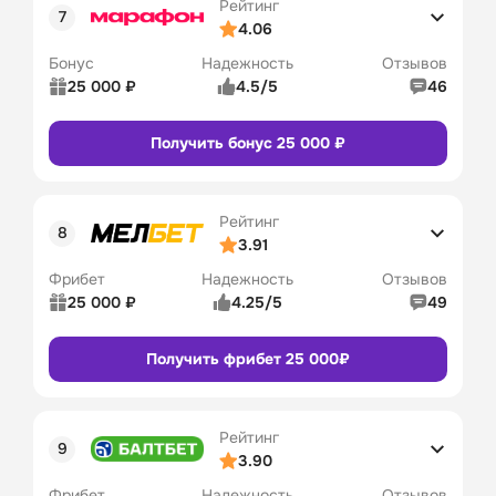
Рейтинг
Сайт
Приложение
Линия в лайве
4/5
4.06
Удобство платежей
4/5
Бонус
Надежность
Отзывов
Служба поддержки
4/5
25 000 ₽
4.5/5
46
Бонусы и акции
5/5
Рейтинг 
5/5
Получить бонус 25 000 ₽
пользователей
Бонусы
17
Коэффициенты
4/5
Сайт
Приложение
Линия в прематче
4/5
Рейтинг
Линия в лайве
4/5
3.91
Удобство платежей
4/5
Фрибет
Надежность
Отзывов
Служба поддержки
4/5
25 000 ₽
4.25/5
49
Бонусы и акции
4/5
Рейтинг 
5/5
Получить фрибет 25 000₽
пользователей
Промокод
Бонусы
Коэффициенты
4/5
15
Линия в прематче
4/5
Рейтинг
Линия в лайве
Сайт
Приложение
3/5
3.90
Удобство платежей
4/5
Фрибет
Надежность
Отзывов