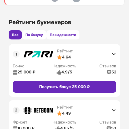
Рейтинги букмекеров
Все
По бонусу
По надежности
Рейтинг
4.64
Бонус
Надежность
Отзывов
25 000 ₽
4.9/5
52
Рейтинг 
5/5
Получить бонус 25 000 ₽
пользователей
Коэффициенты
5/5
Линия в прематче
4/5
Рейтинг
Линия в лайве
5/5
4.49
Удобство платежей
4/5
Фрибет
Надежность
Отзывов
Служба поддержки
5/5
10 000 ₽
4.85/5
53