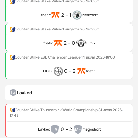
Counter Strike
Stake Pulse
3 августа 2026
16:00
2 – 1
fnatic
Metizport
Counter Strike
Stake Pulse
3 августа 2026
13:00
2 – 0
fnatic
Lilmix
Counter Strike
ESL Challenger League
14 июля 2026
18:00
0 – 2
HOTU
fnatic
Lavked
Counter Strike
Thunderpick World Championship
31 июля 2026
17:45
0 – 2
Lavked
megoshort