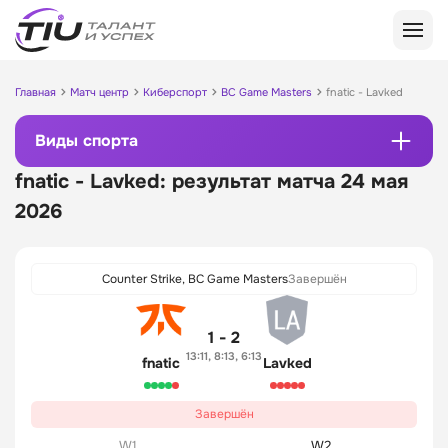
Главная
Матч центр
Киберспорт
BC Game Masters
fnatic - Lavked
Популярные БК
Виды спорта
Пари
По букмекеру
БетБум
fnatic - Lavked: результат матча 24 мая
Леон
Pari
Приложения для Android
2026
Винлайн
BetBoom
Фонбет
Leon
Пари
Виды спорта
Марафон
Winline
БетБум
Бетсити
Fonbet
Леон
Баскетбол
Counter Strike, BC Game Masters
Завершён
Статьи о БК
Мелбет
Лига Ставок
Винлайн
Киберспорт
Winline
Лига Ставок
Марафон
Фонбет
Теннис
1 - 2
База знаний
По видам спорта
Олимпбет
Бет-М
Марафон
Хоккей
13:11, 8:13, 6:13
fnatic
Lavked
Виды ставок
Тенниси
Baltbet
Бетсити
Футбол
Футбол
Футбол
По видам спорта
Основы ставок
Балтбет
Melbet
Мелбет
Хоккей
Завершён
Евролига
Сервисы
Бет-М
Olimpbet
Лига Ставок
Баскетбол
Футбол
Виды спорта
Кубок России
Беттери
Tennisi
Олимпбет
Теннис
Хоккей
W1
W2