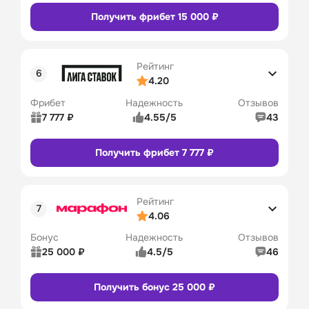
Рейтинг 
5/5
Получить фрибет 15 000 ₽
пользователей
Промокод
Бонусы
Коэффициенты
4/5
10
Линия в прематче
4/5
Рейтинг
Линия в лайве
Сайт
Приложение
4/5
4.20
Удобство платежей
4/5
Фрибет
Надежность
Отзывов
Служба поддержки
5/5
7 777 ₽
4.55/5
43
Бонусы и акции
4/5
Рейтинг 
5/5
Получить фрибет 7 777 ₽
пользователей
Промокод
Бонусы
Коэффициенты
4/5
10
Линия в прематче
4/5
Рейтинг
Сайт
Приложение
Линия в лайве
4/5
4.06
Удобство платежей
4/5
Бонус
Надежность
Отзывов
Служба поддержки
4/5
25 000 ₽
4.5/5
46
Бонусы и акции
5/5
Рейтинг 
5/5
Получить бонус 25 000 ₽
пользователей
Бонусы
17
Коэффициенты
4/5