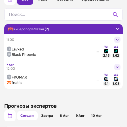
Поиск...
Киберспорт
Матчи (2)
11:00
W1
W2
Lavked
—
Black Phoenix
2.15
1.62
7 Авг
12:00
W1
W2
FKOMAR
—
fnatic
9.1
1.03
Прогнозы экспертов
Сегодня
Завтра
8 Авг
9 Авг
10 Авг