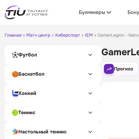
Букмекеры
Бон
Главная
Матч центр
Киберспорт
IEM
GamerLegion - Natu
GamerLe
Футбол
Прогноз
Баскетбол
Хоккей
Теннис
Настольный теннис