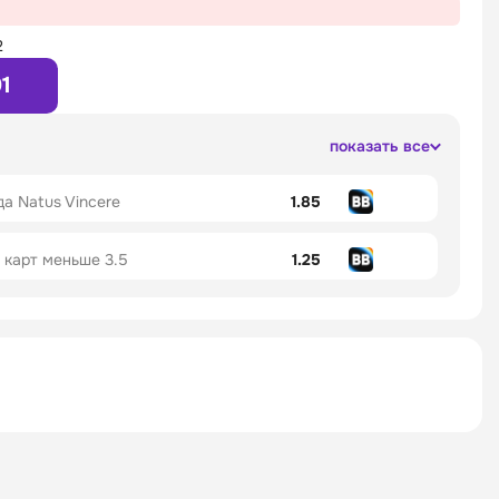
2
01
показать все
а Natus Vincere
1.85
 карт меньше 3.5
1.25