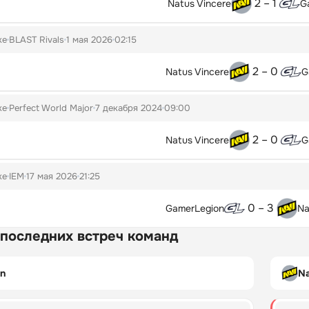
2 – 1
Natus Vincere
G
ke
BLAST Rivals
1 мая 2026
02:15
2 – 0
Natus Vincere
G
ke
Perfect World Major
7 декабря 2024
09:00
2 – 0
Natus Vincere
G
ke
IEM
17 мая 2026
21:25
0 – 3
GamerLegion
Na
 последних встреч команд
n
Na