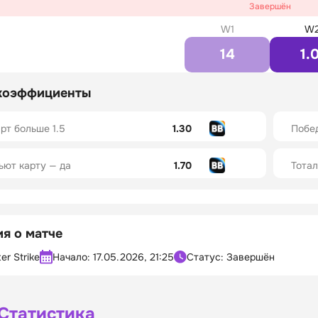
Завершён
W1
W
14
1.
коэффициенты
арт больше 1.5
1.30
Побед
ьют карту — да
1.70
Тотал
я о матче
er Strike
Начало:
17.05.2026, 21:25
Статус: Завершён
Статистика