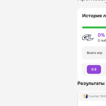
История л
0%
0 по
Всего игр
0.5
Результаты
Counter Stri