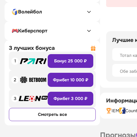
Волейбол
Киберспорт
Лучшие 
3 лучших бонуса
Тотал к
1
Бонус 25 000 ₽
Обe заб
2
Фрибет 10 000 ₽
3
Фрибет 3 000 ₽
Информаци
IEM
Count
Смотреть все
Прогнозы