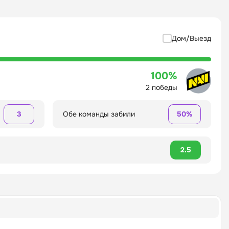
Дом/Выезд
100%
2 победы
3
Обе команды забили
50%
2.5