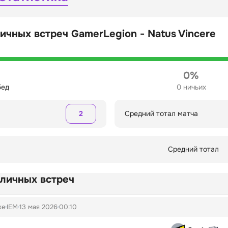
ичных встреч GamerLegion - Natus Vincere
0%
бед
0 ничьих
2
Средний тотал матча
Средний тотал
 личных встреч
ke
IEM
13 мая 2026
00:10