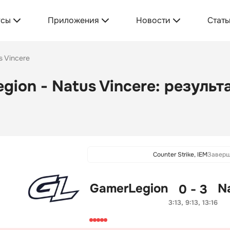
усы
Приложения
Новости
Стать
s Vincere
gion - Natus Vincere: результ
Counter Strike, IEM
Заверш
GamerLegion
N
0 - 3
3:13, 9:13, 13:16