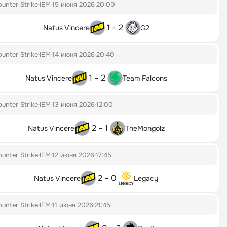
unter Strike
IEM
15 июня 2026
20:00
1 – 2
Natus Vincere
G2
unter Strike
IEM
14 июня 2026
20:40
1 – 2
Natus Vincere
Team Falcons
unter Strike
IEM
13 июня 2026
12:00
2 – 1
Natus Vincere
TheMongolz
unter Strike
IEM
12 июня 2026
17:45
2 – 0
Natus Vincere
Legacy
unter Strike
IEM
11 июня 2026
21:45