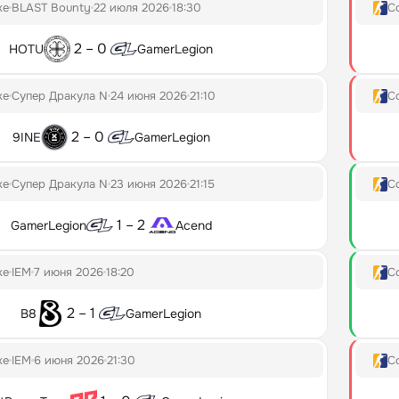
ke
BLAST Bounty
22 июля 2026
18:30
Co
2 – 0
HOTU
GamerLegion
ke
Супер Дракула N
24 июня 2026
21:10
Co
2 – 0
9INE
GamerLegion
ke
Супер Дракула N
23 июня 2026
21:15
Co
1 – 2
GamerLegion
Acend
ke
IEM
7 июня 2026
18:20
Co
2 – 1
B8
GamerLegion
ke
IEM
6 июня 2026
21:30
Co