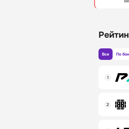
Be
Рейтин
Все
По бо
Рейтинг пол
Линия в лай
Бонусы и ак
Рейтинг пол
Промокод
Линия в лай