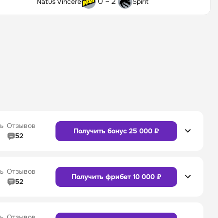
0 – 2
Natus Vincere
Spirit
ь
Отзывов
Получить бонус 25 000 ₽
52
5/5
Линия в прематче
4/5
4/5
Служба поддержки
5/5
ь
Отзывов
Получить фрибет 10 000 ₽
52
5/5
Линия в прематче
4/5
4/5
Служба поддержки
4/5
Сайт
Приложение
ь
Отзывов