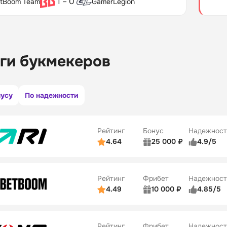
1 – 0
tBoom Team
GamerLegion
ги букмекеров
нусу
По надежности
Рейтинг
Бонус
Надежност
4.64
25 000 ₽
4.9/5
ьзователей
5/5
Коэффициенты
ве
5/5
Удобство платежей
Рейтинг
Фрибет
Надежност
ции
5/5
4.49
10 000 ₽
4.85/5
ьзователей
5/5
Коэффициенты
Бонусы
ве
5/5
Удобство платежей
22
Рейтинг
Фрибет
Надежност