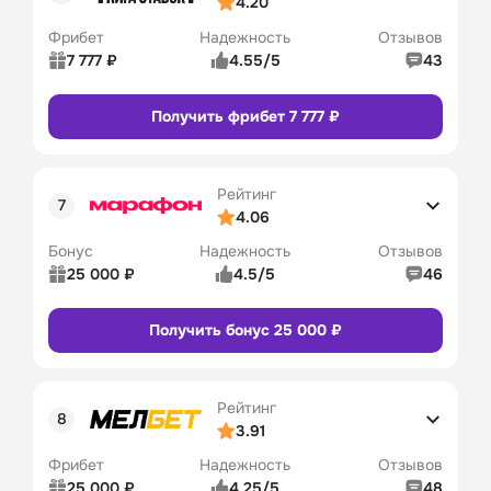
4.20
Удобство платежей
4/5
Фрибет
Надежность
Отзывов
Служба поддержки
5/5
7 777 ₽
4.55/5
43
Бонусы и акции
4/5
Рейтинг 
5/5
Получить фрибет 7 777 ₽
пользователей
Промокод
Бонусы
Коэффициенты
4/5
10
Линия в прематче
4/5
Рейтинг
Сайт
Приложение
Линия в лайве
4/5
4.06
Удобство платежей
4/5
Бонус
Надежность
Отзывов
Служба поддержки
4/5
25 000 ₽
4.5/5
46
Бонусы и акции
5/5
Рейтинг 
5/5
Получить бонус 25 000 ₽
пользователей
Бонусы
17
Коэффициенты
4/5
Сайт
Приложение
Линия в прематче
4/5
Рейтинг
Линия в лайве
4/5
3.91
Удобство платежей
4/5
Фрибет
Надежность
Отзывов
Служба поддержки
4/5
25 000 ₽
4.25/5
48