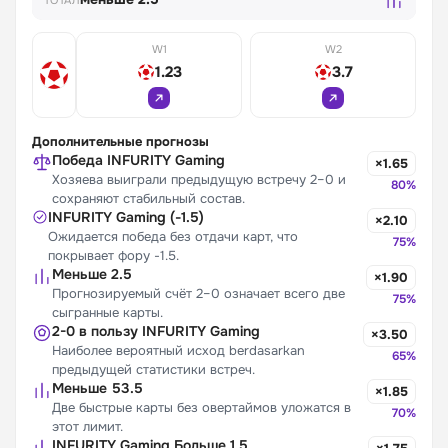
ТОТАЛ
W1
W2
1.23
3.7
Дополнительные прогнозы
Победа INFURITY Gaming
×1.65
Хозяева выиграли предыдущую встречу 2–0 и
80%
сохраняют стабильный состав.
INFURITY Gaming (-1.5)
×2.10
Ожидается победа без отдачи карт, что
75%
покрывает фору -1.5.
Меньше 2.5
×1.90
Прогнозируемый счёт 2–0 означает всего две
75%
сыгранные карты.
2-0 в пользу INFURITY Gaming
×3.50
Наиболее вероятный исход berdasarkan
65%
предыдущей статистики встреч.
Меньше 53.5
×1.85
Две быстрые карты без овертаймов уложатся в
70%
этот лимит.
INFURITY Gaming Больше 1.5