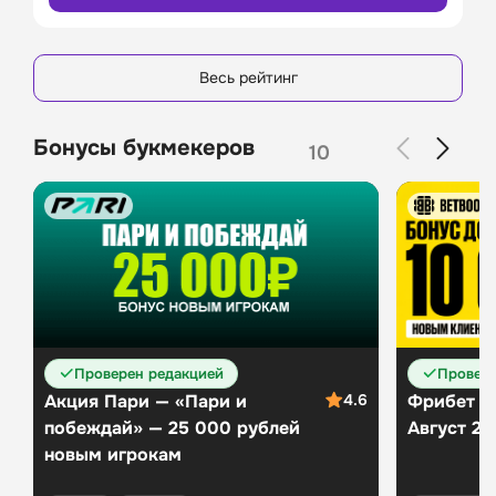
Коэффициенты
3/5
8
Линия в прематче
3/5
Линия в лайве
Сайт
Приложение
4/5
Весь рейтинг
Удобство платежей
4/5
Служба поддержки
4/5
Бонусы букмекеров
10
Бонусы и акции
4/5
Промокод
Бонусы
13
Сайт
Приложение
Проверен редакцией
Провере
Акция Пари — «Пари и
4.6
Фрибет Б
побеждай» — 25 000 рублей
Август 20
новым игрокам