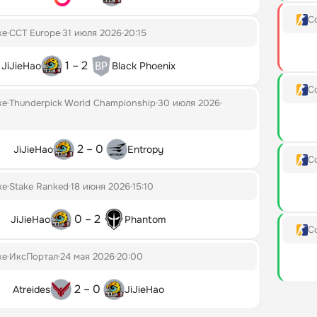
Co
ke
CCT Europe
31 июля 2026
20:15
1 – 2
JiJieHao
Black Phoenix
Co
ke
Thunderpick World Championship
30 июля 2026
2 – 0
JiJieHao
Entropy
Co
ke
Stake Ranked
18 июня 2026
15:10
0 – 2
JiJieHao
Phantom
Co
ke
ИксПортал
24 мая 2026
20:00
2 – 0
Atreides
JiJieHao