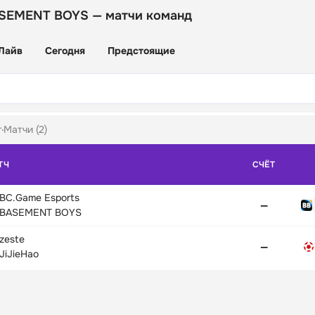
BASEMENT BOYS — матчи команд
Лайв
Сегодня
Предстоящие
т
Матчи (2)
ТЧ
СЧЁТ
BC.Game Esports
—
BASEMENT BOYS
zeste
—
JiJieHao