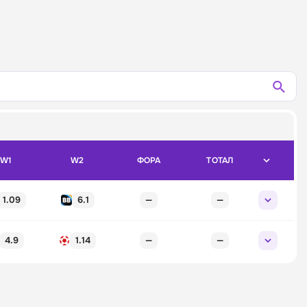
W1
W2
ФОРА
ТОТАЛ
1.09
6.1
—
—
4.9
1.14
—
—