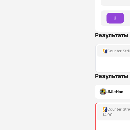
2
Результаты
Counter Stri
Результаты
JiJieHao
Counter Stri
14:00