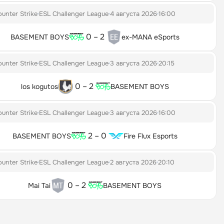
unter Strike
ESL Challenger League
4 августа 2026
16:00
0 – 2
BASEMENT BOYS
ex-MANA eSports
unter Strike
ESL Challenger League
3 августа 2026
20:15
0 – 2
los kogutos
BASEMENT BOYS
unter Strike
ESL Challenger League
3 августа 2026
16:00
2 – 0
BASEMENT BOYS
Fire Flux Esports
unter Strike
ESL Challenger League
2 августа 2026
20:10
0 – 2
Mai Tai
BASEMENT BOYS