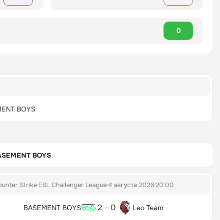
0
ENT BOYS
ASEMENT BOYS
unter Strike
ESL Challenger League
4 августа 2026
20:00
2 – 0
BASEMENT BOYS
Leo Team