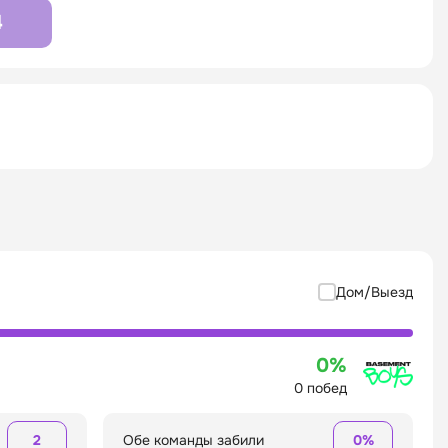
4
Дом/Выезд
0%
0 побед
2
Обе команды забили
0%