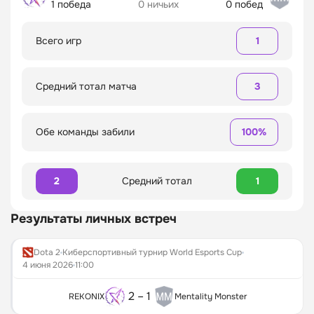
Букмекеры для ставок на киберспорт
НБА
НБА
Baltbet
1 победа
0 ничьих
0 побед
Букмекеры для профессиональных игроков
Единая Лига ВТБ
Единая Лига ВТБ
24Бет
Букмекеры для ставок на футбол
Евролига
Евролига
Всего игр
1
WNBA
WNBA
Суперлига
Суперлига
Теннис
Теннис
Средний тотал матча
3
US Open 2026 ATP
ATP
US Open 2026 WTA
WTA
Настольный теннис
Cincinnati ATP
Обе команды забили
100%
Cincinnati WTA
Челленджер
Настольный теннис
Лига Про
Чемпионат мира
Setka Cup
2
Средний тотал
1
Волейбол
Кубок мира
Чемпионат Европы
Лига Наций
Результаты личных встреч
WTT Champions Yokohama, MS
Суперлига России
Киберспорт
WTT Champions Yokohama, WS
Dota 2
Киберспортивный турнир World Esports Cup
Europe Smash Sweden, WS
IEM Cologne
4 июня 2026
11:00
Europe Smash Sweden, MS
The International
Волейбол
2 – 1
REKONIX
Mentality Monster
Лига Наций