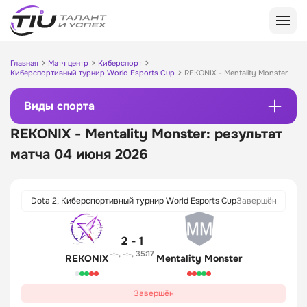
Главная
Матч центр
Киберспорт
Киберспортивный турнир World Esports Cup
REKONIX - Mentality Monster
Популярные БК
Пари
Виды спорта
По букмекеру
БетБум
Леон
Pari
REKONIX - Mentality Monster: результат
Приложения для Android
Винлайн
BetBoom
матча 04 июня 2026
Фонбет
Leon
Пари
Виды спорта
Марафон
Winline
БетБум
Бетсити
Fonbet
Леон
Баскетбол
Dota 2, Киберспортивный турнир World Esports Cup
Завершён
Статьи о БК
Мелбет
Лига Ставок
Винлайн
Киберспорт
Winline
Лига Ставок
Марафон
Фонбет
Теннис
База знаний
По видам спорта
Олимпбет
Бет-М
Марафон
Хоккей
2 - 1
Виды ставок
Тенниси
Baltbet
Бетсити
Футбол
Футбол
-:-, -:-, 35:17
REKONIX
Mentality Monster
Футбол
По видам спорта
Основы ставок
Балтбет
Melbet
Мелбет
Хоккей
Евролига
Сервисы
Бет-М
Olimpbet
Лига Ставок
Баскетбол
Футбол
Завершён
Виды спорта
Кубок России
Беттери
Tennisi
Олимпбет
Теннис
Хоккей