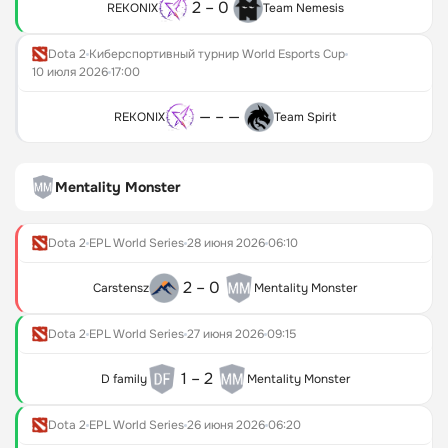
2 – 0
REKONIX
Team Nemesis
Dota 2
Киберспортивный турнир World Esports Cup
10 июля 2026
17:00
— – —
REKONIX
Team Spirit
Mentality Monster
Dota 2
EPL World Series
28 июня 2026
06:10
2 – 0
Carstensz
Mentality Monster
Dota 2
EPL World Series
27 июня 2026
09:15
1 – 2
D family
Mentality Monster
Dota 2
EPL World Series
26 июня 2026
06:20