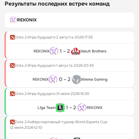
Результаты последних встреч команд
Чемпионат мира
Суперлига России
Чемпионат Европы
REKONIX
Киберспорт
IEM Cologne
Dota 2
Игры будущего
2 августа 2026
17:55
The International
Esports World Cup Counter Strike
1 – 2
REKONIX
Yakult Brothers
Dota 2
Игры будущего
1 августа 2026
20:45
0 – 2
REKONIX
Xtreme Gaming
Dota 2
Игры будущего
31 июля 2026
15:30
1 – 2
L1ga Team
REKONIX
Dota 2
Киберспортивный турнир World Esports Cup
12 июля 2026
12:10