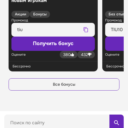
новым игрокам
Акции
Бонусы
Без отыгр
Промокод
Промокод
Получить бонус
П
380
432
Оцените
Оцените
Бессрочно
Бессрочно
Все бонусы