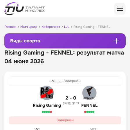
Главная
Матч центр
Киберспорт
LJL
Rising Gaming - FENNEL
Популярные БК
Виды спорта
Пари
По букмекеру
БетБум
Rising Gaming - FENNEL: результат матча
Леон
Pari
Приложения для Android
04 июня 2026
Винлайн
BetBoom
Фонбет
Leon
Пари
Виды спорта
Марафон
Winline
БетБум
Бетсити
Fonbet
Леон
Баскетбол
LoL, LJL
Завершён
Статьи о БК
Мелбет
Лига Ставок
Винлайн
Киберспорт
Winline
Лига Ставок
Марафон
Фонбет
Теннис
2 - 0
База знаний
По видам спорта
Олимпбет
Бет-М
Марафон
Хоккей
34:12, 31:17
Rising Gaming
FENNEL
Виды ставок
Тенниси
Baltbet
Бетсити
Футбол
Футбол
Футбол
По видам спорта
Основы ставок
Балтбет
Melbet
Мелбет
Хоккей
Завершён
Евролига
Сервисы
Бет-М
Olimpbet
Лига Ставок
Баскетбол
Футбол
Виды спорта
Кубок России
Беттери
Tennisi
Олимпбет
Теннис
Хоккей
W1
W2