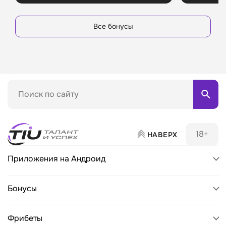
Все бонусы
Поиск по матч-центру
18+
НАВЕРХ
Приложения на Андроид
Пари
Бонусы
БетБум
Pari
Фрибеты
Леон