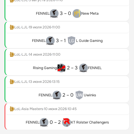
LoL
LJL
5 августа 2026
11:10
3 – 0
FENNEL
New Meta
LoL
LJL
19 июля 2026
11:00
3 – 1
FENNEL
L Guide Gaming
LoL
LJL
14 июня 2026
11:00
2 – 3
Rising Gaming
FENNEL
LoL
LJL
13 июня 2026
13:15
2 – 0
FENNEL
Uwinks
LoL
Asia Masters
10 июня 2026
10:45
0 – 2
FENNEL
KT Rolster Challengers