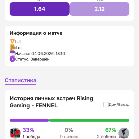
Лига Чемпионов
Зенит
Betcity
Тенниси
Теннис
Настольный теннис
Баскетбол
1.64
2.12
Лига Европы
Спортбет
Bettery
Балтбет
Футбол
Волейбол
Теннис
24bet
Zenit
Беттери
Киберспорт
Настольный теннис
Рейтинги
Футбол
Спортбет
Зенит
Волейбол
Прочие категории
Информация о матче
Лучшие букмекеры
РПЛ
24bet
Киберспорт
Приложения для iOS
Футбол
Легальные букмекерские конторы
Фрибеты
Лига чемпионов
LJL
Российские букмекеры
Фрибеты без депозита
АПЛ
РПЛ
Leon
LoL
Начало:
04.06.2026, 13:10
БК с мобильным приложением
Фрибет без отыгрыша
Серия А
Лига чемпионов
Zenit
Статус: Завершён
Надежные букмекеры
Промокод без отыгрыша
Ла Лига
АПЛ
Лига Ставок
БК с гостевым демосчетом
Бонус за регистрацию без отыгрыша
Бундеслига
Серия А
Марафон
БК с большими коэффициентами
Фрибеты сегодня
Лига Европы
Ла Лига
Melbet
Статистика
БК с минимальными депозитами
Лучшие фрибеты
Лига конференций
Бундеслига
Pari
Букмекеры для ставок на американский футбол
Фрибет новым игрокам
Лига наций
Лига Европы
Tennisi
Букмекеры для ставок на бейсбол
Новые БК с фрибетом
Суперкубок УЕФА
Лига конференций
Fonbet
История личных встреч Rising
Хоккей
Хоккей
Букмекеры для ставок на гольф
Фрибет 3000
Betcity
Gaming - FENNEL
Дом/Выезд
Букмекеры для ставок на автогонки
Акции букмекерских контор при регистрации
КХЛ
КХЛ
BetBoom
Букмекеры для ставок на чемпионаты мира и Европы
Промокоды букмекеров
НХЛ
НХЛ
Bettery
Букмекеры для ставок на дартс
Бездепозитные бонусы за регистрацию
АХЛ
АХЛ
Olimpbet
33%
0%
67%
Баскетбол
Баскетбол
Букмекеры для ставок на скачки
Бездепозитные бонусы букмекеров
Winline
1 победа
0 ничьих
2 победы