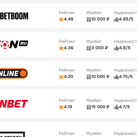
ве
5/5
Удобство платежей
Рейтинг
Фрибет
Надежност
ции
5/5
4.49
10 000 ₽
4.85/5
ьзователей
5/5
Коэффициенты
Бонусы
ве
5/5
Удобство платежей
22
Рейтинг
Фрибет
Надежност
ции
5/5
4.36
3 000 ₽
4.8/5
ьзователей
5/5
Коэффициенты
Бонусы
ве
3/5
Удобство платежей
42
Рейтинг
Фрибет
Надежност
ции
4/5
4.20
10 000 ₽
4.75/5
ьзователей
5/5
Коэффициенты
Бонусы
ве
4/5
Удобство платежей
34
Рейтинг
Фрибет
Надежност
ции
5/5
4.19
15 000 ₽
4.7/5
Бонусы
ьзователей
5/5
Коэффициенты
10
ве
4/5
Удобство платежей
Рейтинг
Фрибет
Надежност
ции
4/5