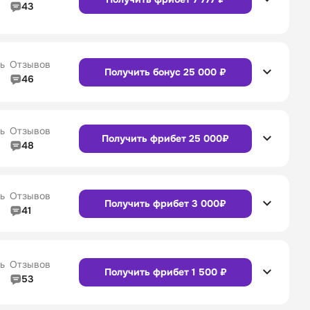
43
4/5
Линия в прематче
4/5
Сайт
Приложение
4/5
Служба поддержки
4/5
ь
Отзывов
Получить бонус 25 000 ₽
46
4/5
Линия в прематче
4/5
Сайт
Приложение
4/5
Служба поддержки
4/5
ь
Отзывов
Получить фрибет 25 000₽
48
4/5
Линия в прематче
4/5
4/5
Служба поддержки
4/5
Сайт
Приложение
ь
Отзывов
Получить фрибет 3 000₽
41
4/5
Линия в прематче
4/5
4/5
Служба поддержки
4/5
Сайт
Приложение
ь
Отзывов
Получить фрибет 1 500 ₽
53
3/5
Линия в прематче
3/5