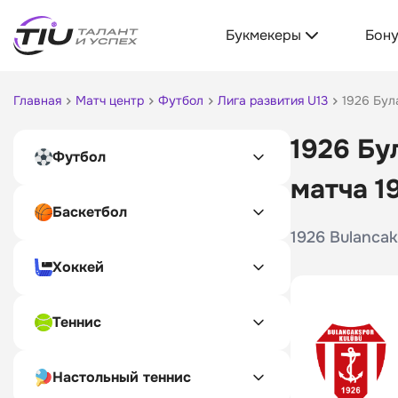
Букмекеры
Бон
Главная
Матч центр
Футбол
Лига развития U13
1926 Була
1926 Бу
Футбол
матча 1
Баскетбол
1926 Bulancak
Хоккей
Теннис
Настольный теннис