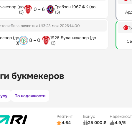
чакспор (до
Трабзон 1967 ФК (до
0 – 6
13)
13)
Ард
ители
Лига развития U13
23 мая 2026
14:00
Т
еспор (до
1926 Буланчакспор (до
8 – 0
Се
13)
13)
ги букмекеров
нусу
По надежности
Рейтинг
Бонус
Надежност
4.64
25 000 ₽
4.9/5
ьзователей
5/5
Коэффициенты