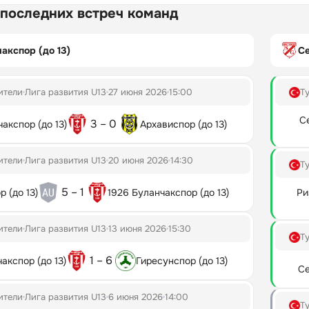
 последних встреч команд
акспор (до 13)
Се
ители
Лига развития U13
27 июня 2026
15:00
Т
С
3 – 0
акспор (до 13)
Архависпор (до 13)
ители
Лига развития U13
20 июня 2026
14:30
Т
5 – 1
 (до 13)
1926 Буланчакспор (до 13)
Ри
ители
Лига развития U13
13 июня 2026
15:30
Т
1 – 6
акспор (до 13)
Гиресунспор (до 13)
Се
ители
Лига развития U13
6 июня 2026
14:00
Т