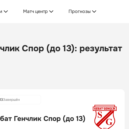
и
Матч центр
Прогнозы
члик Спор (до 13): результат
13
Завершён
бат Генчлик Спор (до 13)