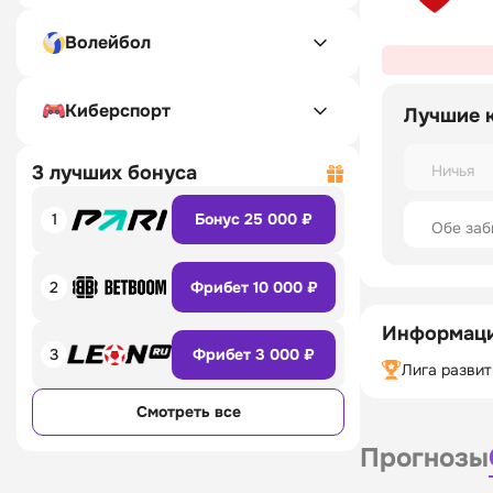
Волейбол
Киберспорт
Лучшие 
Ничья
3 лучших бонуса
1
Бонус 25 000 ₽
Обе заб
2
Фрибет 10 000 ₽
Информаци
3
Фрибет 3 000 ₽
Лига развит
Смотреть все
Прогнозы