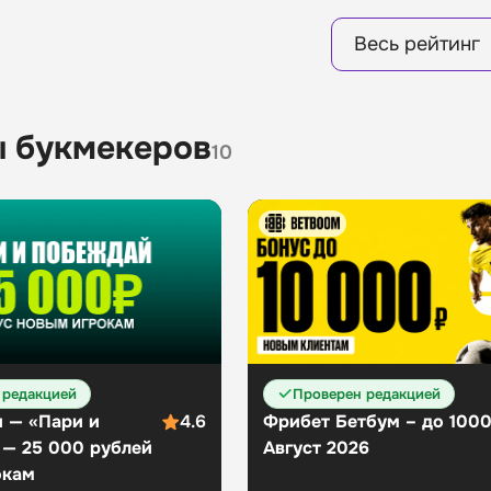
8
ве
4/5
Удобство платежей
Весь рейтинг
ции
4/5
Бонусы
13
 букмекеров
10
 редакцией
Проверен редакцией
 — «Пари и
4.6
Фрибет Бетбум – до 100
 — 25 000 рублей
Август 2026
окам