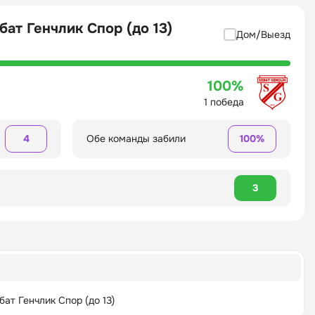
бат Генчлик Спор (до 13)
Дом/Выезд
100%
1 победа
4
Обе команды забили
100%
3
бат Генчлик Спор (до 13)