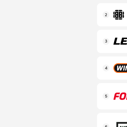
Линия в лай
Бонусы и ак
Рейтинг пол
Промокод
Линия в лай
Бонусы и ак
Рейтинг пол
Промокод
Линия в лай
Бонусы и ак
Рейтинг пол
Промокод
Линия в лай
Бонусы и ак
Промокод
Рейтинг пол
Линия в лай
Бонусы и ак