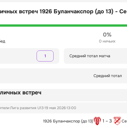
ичных встреч 1926 Буланчакспор (до 13) - Се
0%
бед
0 ничьих
1
Средний тотал матча
Средний тотал
 личных встреч
ители
Лига развития U13
19 мая 2026
13:00
1 – 3
1926 Буланчакспор (до 13)
Се