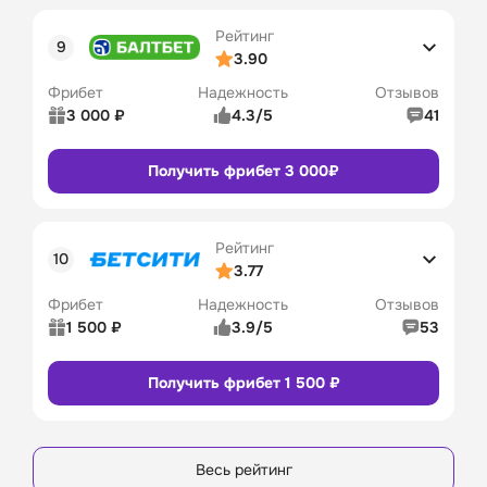
Линия в прематче
4/5
Рейтинг
Линия в лайве
Сайт
Приложение
3/5
3.90
Удобство платежей
4/5
Фрибет
Надежность
Отзывов
Служба поддержки
4/5
3 000 ₽
4.3/5
41
Бонусы и акции
4/5
Рейтинг 
5/5
Получить фрибет 3 000₽
пользователей
Промокод
Бонусы
Коэффициенты
4/5
16
Линия в прематче
4/5
Рейтинг
Линия в лайве
Сайт
Приложение
3/5
3.77
Удобство платежей
4/5
Фрибет
Надежность
Отзывов
Служба поддержки
4/5
1 500 ₽
3.9/5
53
Бонусы и акции
4/5
Рейтинг 
5/5
Получить фрибет 1 500 ₽
пользователей
Промокод
Бонусы
Коэффициенты
3/5
8
Линия в прематче
3/5
Линия в лайве
Сайт
Приложение
4/5
Весь рейтинг