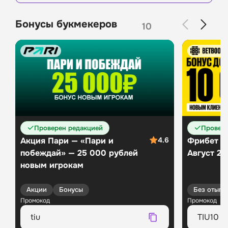
Удобство платежей
4/5
Служба поддержки
4/5
Бонусы букмекеров
10
Бонусы и акции
4/5
Промокод
Бонусы
13
Сайт
Приложение
Проверен редакцией
Провере
Акция Пари — «Пари и
4.6
Фрибет Б
побеждай» — 25 000 рублей
Август 20
новым игрокам
Акции
Бонусы
Без отыгр
Промокод
Промокод