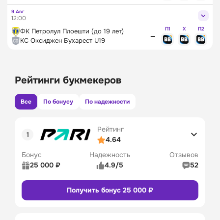
9 Авг
12:00
П1
X
П2
ФК Петролул Плоешти (до 19 лет)
—
КС Оксиджен Бухарест U19
Рейтинги букмекеров
Все
По бонусу
По надежности
Рейтинг
4.64
Бонус
Надежность
Отзывов
25 000 ₽
4.9/5
52
Рейтинг 
5/5
Получить бонус 25 000 ₽
пользователей
Коэффициенты
5/5
Линия в прематче
4/5