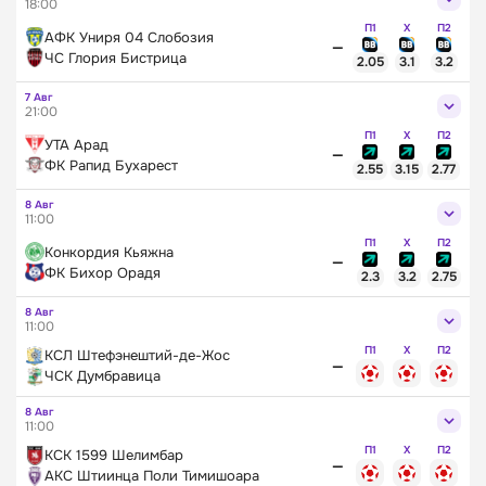
18:00
П1
X
П2
АФК Униря 04 Слобозия
—
ЧС Глория Бистрица
2.05
3.1
3.2
7 Авг
21:00
П1
X
П2
УТА Арад
—
ФК Рапид Бухарест
2.55
3.15
2.77
8 Авг
11:00
П1
X
П2
Конкордия Кьяжна
—
ФК Бихор Орадя
2.3
3.2
2.75
8 Авг
11:00
П1
X
П2
КСЛ Штефэнештий-де-Жос
—
ЧСК Думбравица
8 Авг
11:00
П1
X
П2
КСК 1599 Шелимбар
—
АКС Штиинца Поли Тимишоара