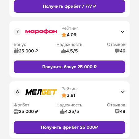
5/5
Получить фрибет 7 777 ₽
пользователей
Промокод
Бонусы
Коэффициенты
4/5
10
Линия в прематче
4/5
Рейтинг
Сайт
Приложение
Линия в лайве
4/5
4.06
Удобство платежей
4/5
Бонус
Надежность
Отзывов
Служба поддержки
4/5
25 000 ₽
4.5/5
46
Бонусы и акции
5/5
Рейтинг 
5/5
Получить бонус 25 000 ₽
пользователей
Бонусы
17
Коэффициенты
4/5
Сайт
Приложение
Линия в прематче
4/5
Рейтинг
Линия в лайве
4/5
3.91
Удобство платежей
4/5
Фрибет
Надежность
Отзывов
Служба поддержки
4/5
25 000 ₽
4.25/5
48
Бонусы и акции
4/5
Рейтинг 
5/5
Получить фрибет 25 000₽
пользователей
Промокод
Бонусы
Коэффициенты
4/5
15