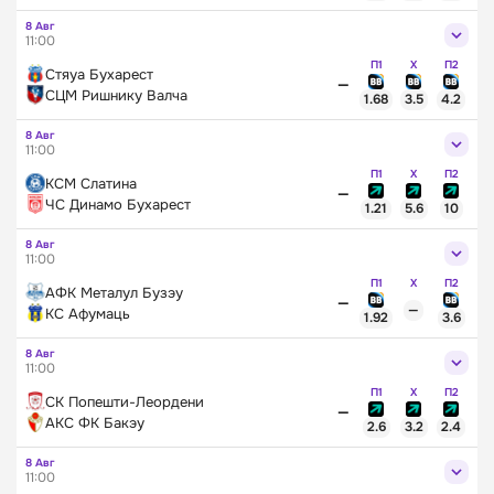
8 Авг
11:00
П1
X
П2
Стяуа Бухарест
—
СЦМ Ришнику Валча
1.68
3.5
4.2
8 Авг
11:00
П1
X
П2
КСМ Слатина
—
ЧС Динамо Бухарест
1.21
5.6
10
8 Авг
11:00
П1
X
П2
АФК Металул Бузэу
—
—
КС Афумаць
1.92
3.6
8 Авг
11:00
П1
X
П2
СК Попешти-Леордени
—
АКС ФК Бакэу
2.6
3.2
2.4
8 Авг
11:00