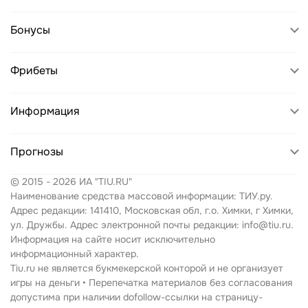
Пари
Бонусы
БетБум
Pari
Фрибеты
Леон
BetBoom
Лига Ставок
Пари
Информация
Leon
Мелбет
БетБум
Winline
Политика конфиденциальности
Прогнозы
Бетсити
Леон
Fonbet
Политика cookies
Марафон
© 2015 - 2026 ИА "TIU.RU"
Винлайн
Прогнозы на спорт
Марафон
Пользовательское соглашение
Наименование средства массовой информации: ТИУ.ру.
Фонбет
Фонбет
Футбол
Адрес редакции: 141410, Московская обл, г.о. Химки, г Химки,
Betcity
Согласие на обработку персональных данных
ул. Дружбы. Адрес электронной почты редакции: info@tiu.ru.
Винлайн
Марафон
Хоккей
Информация на сайте носит исключительно
Melbet
Контакты
информационный характер.
Бетсити
Баскетбол
Tiu.ru не является букмекерской конторой и не организует
Лига Ставок
Вакансии
игры на деньги • Перепечатка материалов без согласования
Мелбет
Теннис
допустима при наличии dofollow-ссылки на страницу-
Olimpbet
Блог