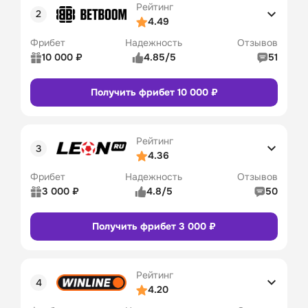
Рейтинг
Линия в лайве
5/5
4.49
Удобство платежей
4/5
Фрибет
Надежность
Отзывов
Служба поддержки
5/5
10 000 ₽
4.85/5
51
Бонусы и акции
5/5
Рейтинг 
5/5
Получить фрибет 10 000 ₽
пользователей
Промокод
Бонусы
Коэффициенты
5/5
22
Линия в прематче
4/5
Рейтинг
Линия в лайве
Сайт
Приложение
5/5
4.36
Удобство платежей
4/5
Фрибет
Надежность
Отзывов
Служба поддержки
4/5
3 000 ₽
4.8/5
50
Бонусы и акции
5/5
Рейтинг 
5/5
Получить фрибет 3 000 ₽
пользователей
Промокод
Бонусы
Коэффициенты
5/5
42
Линия в прематче
5/5
Рейтинг
Линия в лайве
Сайт
Приложение
3/5
4.20
Удобство платежей
4/5