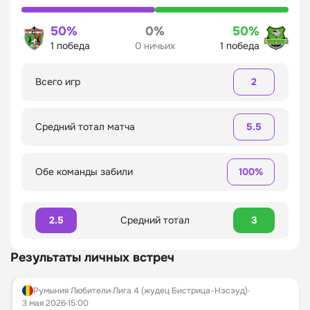
Букмекеры для ставок на киберспорт
НБА
НБА
Baltbet
Букмекеры для профессиональных игроков
Единая Лига ВТБ
Единая Лига ВТБ
24Бет
50%
0%
50%
Букмекеры для ставок на футбол
Евролига
Евролига
1 победа
0 ничьих
1 победа
WNBA
WNBA
Суперлига
Суперлига
Теннис
Теннис
Всего игр
2
US Open 2026 ATP
ATP
US Open 2026 WTA
WTA
Средний тотал матча
5.5
Настольный теннис
Cincinnati ATP
Cincinnati WTA
Челленджер
Настольный теннис
Лига Про
Обе команды забили
100%
Чемпионат мира
Setka Cup
Волейбол
Кубок мира
Чемпионат Европы
Лига Наций
2.5
Средний тотал
3
WTT Champions Yokohama, MS
Суперлига России
Киберспорт
WTT Champions Yokohama, WS
Результаты личных встреч
Europe Smash Sweden, WS
IEM Cologne
Europe Smash Sweden, MS
The International
Волейбол
Румыния Любители
Лига 4 (жудец Бистрица-Нэсэуд)
3 мая 2026
15:00
Лига Наций