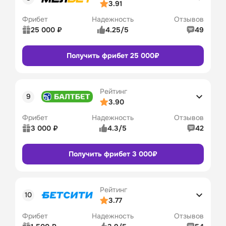
3.91
Удобство платежей
4/5
Фрибет
Надежность
Отзывов
Служба поддержки
4/5
25 000 ₽
4.25/5
49
Бонусы и акции
4/5
Рейтинг 
5/5
Получить фрибет 25 000₽
пользователей
Промокод
Бонусы
Коэффициенты
4/5
15
Линия в прематче
4/5
Рейтинг
Линия в лайве
Сайт
Приложение
3/5
3.90
Удобство платежей
4/5
Фрибет
Надежность
Отзывов
Служба поддержки
4/5
3 000 ₽
4.3/5
42
Бонусы и акции
4/5
Рейтинг 
5/5
Получить фрибет 3 000₽
пользователей
Промокод
Бонусы
Коэффициенты
4/5
16
Линия в прематче
4/5
Рейтинг
Линия в лайве
Сайт
Приложение
3/5
3.77
Удобство платежей
4/5
Фрибет
Надежность
Отзывов
Служба поддержки
4/5