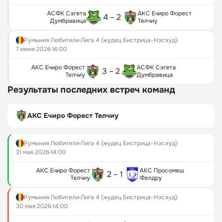
Чемпионат мира
АСФК Сэгета
АКС Ечиро Форест
4 – 2
Суперлига России
Думбравица
Телчиу
Чемпионат Европы
Киберспорт
Румыния Любители
Лига 4 (жудец Бистрица-Нэсэуд)
7 июня 2026
16:00
IEM Cologne
The International
АКС Ечиро Форест
АСФК Сэгета
3 – 2
Телчиу
Думбравица
Esports World Cup Counter Strike
Результаты последних встреч команд
АКС Ечиро Форест Телчиу
Румыния Любители
Лига 4 (жудец Бистрица-Нэсэуд)
31 мая 2026
14:00
АКС Ечиро Форест
АКС Просомеш
2 – 1
Телчиу
Фелдру
Румыния Любители
Лига 4 (жудец Бистрица-Нэсэуд)
30 мая 2026
14:00