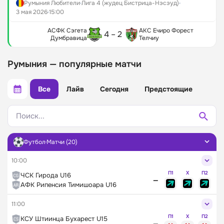
Румыния Любители
Лига 4 (жудец Бистрица-Нэсэуд)
3 мая 2026
15:00
АСФК Сэгета
АКС Ечиро Форест
4 – 2
Думбравица
Телчиу
Румыния — популярные матчи
Все
Лайв
Сегодня
Предстоящие
Поиск...
Футбол
Матчи (20)
10:00
П1
X
П2
ЧСК Гирода U16
—
АФК Рипенсия Тимишоара U16
11:00
П1
X
П2
КСУ Штиинца Бухарест U15
—