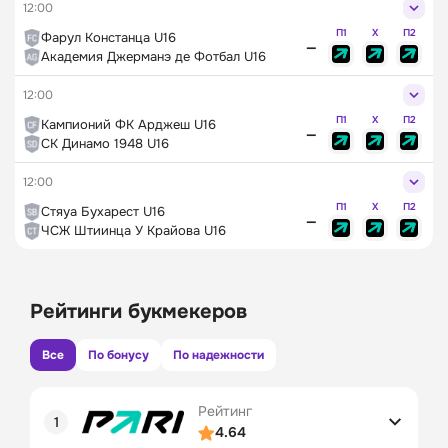
12:00
П1
X
П2
Фарул Констанца U16
—
Академия Джерманэ де Фотбал U16
12:00
П1
X
П2
Кампионий ФК Арджеш U16
—
СК Динамо 1948 U16
12:00
П1
X
П2
Стяуа Бухарест U16
—
ЧСЖ Штиинца У Крайова U16
Рейтинги букмекеров
Все
По бонусу
По надежности
Рейтинг
4.64