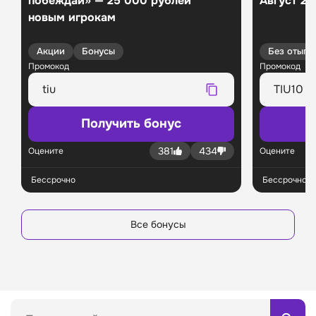
побеждай» — 25 000 рублей
Август 20
новым игрокам
Акции
Бонусы
Без отыгр
Промокод
Промокод
Получить бонус
П
381
434
Оцените
Оцените
Бессрочно
Бессрочно
Все бонусы