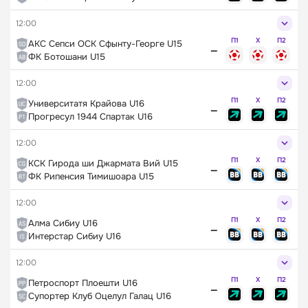
12:00
П1
X
П2
АКС Сепси ОСК Сфынту-Георге U15
—
ФК Ботошани U15
12:00
П1
X
П2
Университатя Крайова U16
—
Прогресул 1944 Спартак U16
12:00
П1
X
П2
КСК Гирода ши Джармата Вий U15
—
ФК Рипенсия Тимишоара U15
12:00
П1
X
П2
Алма Сибиу U16
—
Интерстар Сибиу U16
12:00
П1
X
П2
Петроспорт Плоешти U16
—
Супортер Клуб Оцелул Галац U16