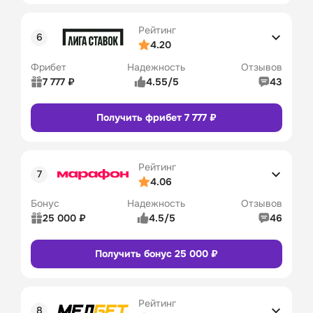
10
Линия в прематче
4/5
Рейтинг
Линия в лайве
Сайт
Приложение
4/5
4.20
Удобство платежей
4/5
Фрибет
Надежность
Отзывов
Служба поддержки
5/5
7 777 ₽
4.55/5
43
Бонусы и акции
4/5
Рейтинг 
5/5
Получить фрибет 7 777 ₽
пользователей
Промокод
Бонусы
Коэффициенты
4/5
10
Линия в прематче
4/5
Рейтинг
Сайт
Приложение
Линия в лайве
4/5
4.06
Удобство платежей
4/5
Бонус
Надежность
Отзывов
Служба поддержки
4/5
25 000 ₽
4.5/5
46
Бонусы и акции
5/5
Рейтинг 
5/5
Получить бонус 25 000 ₽
пользователей
Бонусы
17
Коэффициенты
4/5
Сайт
Приложение
Линия в прематче
4/5
Рейтинг
Линия в лайве
4/5