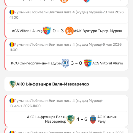
Румыния Любители
Элитная лига 4 (жудец Муреш)
23 мая 2026
11:00
0 – 3
ACS Viitorul Aluniș
АФК Вултури Тыргу-Муреш
Румыния Любители
Элитная лига 4 (жудец Муреш)
9 мая 2026
11:00
3 – 0
КСО Сынгеоргиу-де-Пэдуре
ACS Viitorul Aluniș
АКС Ынфрэциря Валя-Извоарелор
Румыния Любители
Элитная лига 4 (жудец Муреш)
13 июня 2026
11:00
АКС Ынфрэциря Валя-
АС Кымпия
4 – 6
Извоарелор
Рачу