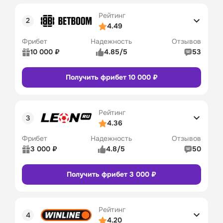
Линия в прематче
4/5
Рейтинг
Линия в лайве
5/5
4.49
Удобство платежей
4/5
Фрибет
Надежность
Отзывов
Служба поддержки
5/5
10 000 ₽
4.85/5
53
Бонусы и акции
5/5
Рейтинг 
5/5
Получить фрибет 10 000 ₽
пользователей
Промокод
Бонусы
Коэффициенты
5/5
22
Линия в прематче
4/5
Рейтинг
Линия в лайве
Сайт
Приложение
5/5
4.36
Удобство платежей
4/5
Фрибет
Надежность
Отзывов
Служба поддержки
4/5
3 000 ₽
4.8/5
50
Бонусы и акции
5/5
Рейтинг 
5/5
Получить фрибет 3 000 ₽
пользователей
Промокод
Бонусы
Коэффициенты
5/5
42
Линия в прематче
5/5
Рейтинг
Линия в лайве
Сайт
Приложение
3/5
4.20