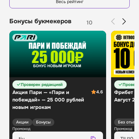
Линия в лайве
Сайт
Приложение
4/5
Весь рейтинг
Удобство платежей
4/5
Служба поддержки
4/5
Бонусы букмекеров
10
Бонусы и акции
4/5
Промокод
Бонусы
13
Сайт
Приложение
Проверен редакцией
Провере
Акция Пари — «Пари и
4.6
Фрибет Б
побеждай» — 25 000 рублей
Август 20
новым игрокам
Акции
Бонусы
Без отыгр
Промокод
Промокод