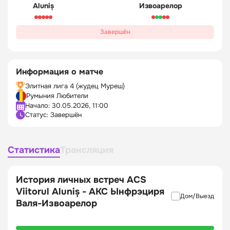
Aluniș
Извоарелор
Лига Чемпионов
Зенит
Betcity
Тенниси
Теннис
Настольный теннис
Баскетбол
Лига Европы
Спортбет
Bettery
Балтбет
Футбол
Волейбол
Теннис
24bet
Zenit
Беттери
Киберспорт
Настольный теннис
Завершён
Рейтинги
Футбол
Спортбет
Зенит
Волейбол
Прочие категории
Лучшие букмекеры
РПЛ
24bet
Киберспорт
Приложения для iOS
Футбол
Легальные букмекерские конторы
Фрибеты
Лига чемпионов
Информация о матче
Российские букмекеры
Фрибеты без депозита
АПЛ
РПЛ
Leon
Элитная лига 4 (жудец Муреш)
БК с мобильным приложением
Фрибет без отыгрыша
Серия А
Лига чемпионов
Zenit
Румыния Любители
Надежные букмекеры
Промокод без отыгрыша
Ла Лига
АПЛ
Лига Ставок
Начало:
30.05.2026, 11:00
БК с гостевым демосчетом
Бонус за регистрацию без отыгрыша
Бундеслига
Серия А
Марафон
Статус: Завершён
БК с большими коэффициентами
Фрибеты сегодня
Лига Европы
Ла Лига
Melbet
БК с минимальными депозитами
Лучшие фрибеты
Лига конференций
Бундеслига
Pari
Букмекеры для ставок на американский футбол
Фрибет новым игрокам
Лига наций
Лига Европы
Статистика
Tennisi
Трансляция
Букмекеры для ставок на бейсбол
Новые БК с фрибетом
Суперкубок УЕФА
Лига конференций
Fonbet
Хоккей
Хоккей
Букмекеры для ставок на гольф
Фрибет 3000
Betcity
История личных встреч ACS
Букмекеры для ставок на автогонки
Акции букмекерских контор при регистрации
КХЛ
КХЛ
BetBoom
Viitorul Aluniș - АКС Ынфрэциря
Букмекеры для ставок на чемпионаты мира и Европы
Промокоды букмекеров
НХЛ
НХЛ
Bettery
Дом/Выезд
Валя-Извоарелор
Букмекеры для ставок на дартс
Бездепозитные бонусы за регистрацию
АХЛ
АХЛ
Olimpbet
Баскетбол
Баскетбол
Букмекеры для ставок на скачки
Бездепозитные бонусы букмекеров
Winline