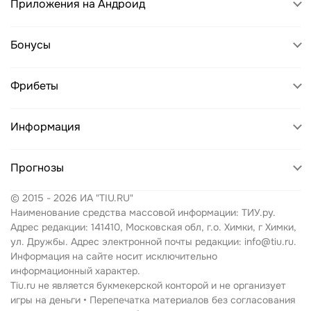
Приложения на Андроид
Пари
Бонусы
БетБум
Pari
Фрибеты
Леон
BetBoom
Лига Ставок
Пари
Информация
Leon
Мелбет
БетБум
Winline
Политика конфиденциальности
Прогнозы
Бетсити
Леон
Fonbet
Политика cookies
Марафон
© 2015 - 2026 ИА "TIU.RU"
Винлайн
Прогнозы на спорт
Марафон
Пользовательское соглашение
Наименование средства массовой информации: ТИУ.ру.
Фонбет
Фонбет
Футбол
Адрес редакции: 141410, Московская обл, г.о. Химки, г Химки,
Betcity
Согласие на обработку персональных данных
ул. Дружбы. Адрес электронной почты редакции: info@tiu.ru.
Винлайн
Марафон
Хоккей
Информация на сайте носит исключительно
Melbet
Контакты
информационный характер.
Бетсити
Баскетбол
Tiu.ru не является букмекерской конторой и не организует
Лига Ставок
Вакансии
игры на деньги • Перепечатка материалов без согласования
Мелбет
Теннис