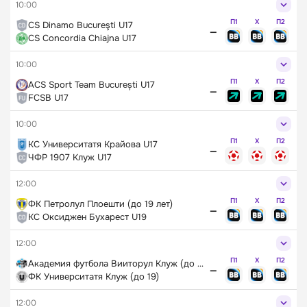
10:00
П1
X
П2
CS Dinamo Bucureşti U17
—
CS Concordia Chiajna U17
10:00
П1
X
П2
ACS Sport Team București U17
—
FCSB U17
10:00
П1
X
П2
КС Университатя Крайова U17
—
ЧФР 1907 Клуж U17
12:00
П1
X
П2
ФК Петролул Плоешти (до 19 лет)
—
КС Оксиджен Бухарест U19
12:00
П1
X
П2
Академия футбола Вииторул Клуж (до 19 лет)
—
ФК Университатя Клуж (до 19)
12:00