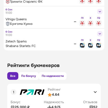
Тринити Старлетс ФК
6 Сен
11:00
П1
X
П2
Vihiga Queens
—
Бунгома Куинз
6 Сен
11:00
П1
X
П2
Zetech Sparks
—
Shabana Starlets FC
Рейтинги букмекеров
Все
По бонусу
По надежности
Рейтинг
4.64
Бонус
Надежность
Отзывов
25 000 ₽
4.9/5
52