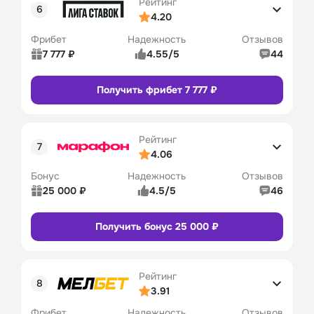
Рейтинг
Линия в лайве
Сайт
Приложение
4/5
4.20
Удобство платежей
4/5
Фрибет
Надежность
Отзывов
Служба поддержки
5/5
7 777 ₽
4.55/5
44
Бонусы и акции
4/5
Рейтинг 
5/5
Получить фрибет 7 777 ₽
пользователей
Промокод
Бонусы
Коэффициенты
4/5
10
Линия в прематче
4/5
Рейтинг
Сайт
Приложение
Линия в лайве
4/5
4.06
Удобство платежей
4/5
Бонус
Надежность
Отзывов
Служба поддержки
4/5
25 000 ₽
4.5/5
46
Бонусы и акции
5/5
Рейтинг 
5/5
Получить бонус 25 000 ₽
пользователей
Бонусы
17
Коэффициенты
4/5
Сайт
Приложение
Линия в прематче
4/5
Рейтинг
Линия в лайве
4/5
3.91
Удобство платежей
4/5
Фрибет
Надежность
Отзывов