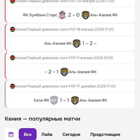
Букмекеры для ставок на киберспорт
НБА
НБА
Baltbet
Кения
Первый дивизион лиги FKF
25 января 2026
17:00
Букмекеры для профессиональных игроков
Единая Лига ВТБ
Единая Лига ВТБ
24Бет
2 – 0
ФК Бумбани Старс
Аль-Азизия ФК
Букмекеры для ставок на футбол
Евролига
Евролига
WNBA
WNBA
Суперлига
Суперлига
Кения
Первый дивизион лиги FKF
18 января 2026
17:00
Теннис
Теннис
1 – 2
Аль-Азизия ФК
—
US Open 2026 ATP
ATP
US Open 2026 WTA
WTA
Настольный теннис
Кения
Первый дивизион лиги FKF
11 января 2026
15:00
Cincinnati ATP
Cincinnati WTA
Челленджер
2 – 1
—
Аль-Азизия ФК
Настольный теннис
Лига Про
Чемпионат мира
Setka Cup
Волейбол
Кения
Первый дивизион лиги FKF
17 декабря 2025
17:00
Кубок мира
Чемпионат Европы
Лига Наций
1 – 1
Капа ФК
Аль-Азизия ФК
WTT Champions Yokohama, MS
Суперлига России
Киберспорт
WTT Champions Yokohama, WS
Europe Smash Sweden, WS
IEM Cologne
Кения — популярные матчи
Europe Smash Sweden, MS
The International
Волейбол
Все
Лайв
Сегодня
Предстоящие
Лига Наций