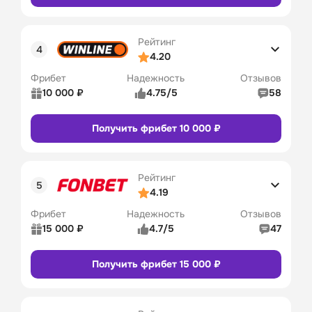
Коэффициенты
5/5
42
Линия в прематче
5/5
Рейтинг
Линия в лайве
Сайт
Приложение
3/5
4.20
Удобство платежей
4/5
Фрибет
Надежность
Отзывов
Служба поддержки
5/5
10 000 ₽
4.75/5
58
Бонусы и акции
4/5
Рейтинг 
5/5
Получить фрибет 10 000 ₽
пользователей
Промокод
Бонусы
Коэффициенты
4/5
34
Линия в прематче
4/5
Рейтинг
Линия в лайве
Сайт
Приложение
4/5
4.19
Удобство платежей
4/5
Фрибет
Надежность
Отзывов
Служба поддержки
4/5
15 000 ₽
4.7/5
47
Бонусы и акции
5/5
Рейтинг 
5/5
Получить фрибет 15 000 ₽
пользователей
Промокод
Бонусы
Коэффициенты
4/5
10
Линия в прематче
4/5