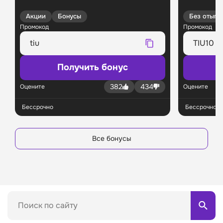
Акции
Бонусы
Без отыгр
Промокод
Промокод
Получить бонус
П
382
434
Оцените
Оцените
Бессрочно
Бессрочно
Все бонусы