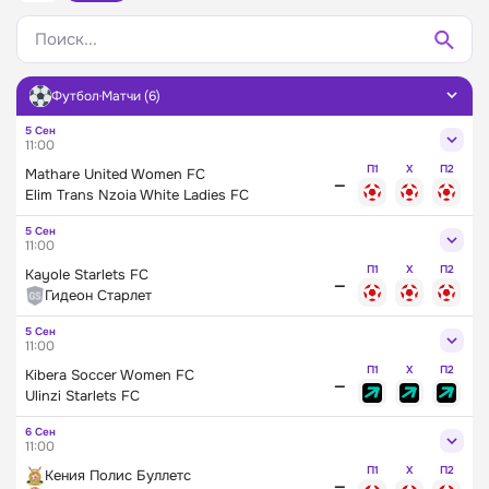
Чемпионат мира
Поиск...
Суперлига России
Чемпионат Европы
Киберспорт
Футбол
Матчи (6)
IEM Cologne
5 Сен
The International
11:00
Esports World Cup Counter Strike
П1
X
П2
Mathare United Women FC
—
Elim Trans Nzoia White Ladies FC
5 Сен
11:00
П1
X
П2
Kayole Starlets FC
—
Гидеон Старлет
5 Сен
11:00
П1
X
П2
Kibera Soccer Women FC
—
Ulinzi Starlets FC
6 Сен
11:00
П1
X
П2
Кения Полис Буллетс
—