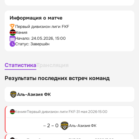
Лига Чемпионов
Зенит
Betcity
Тенниси
Теннис
Настольный теннис
Баскетбол
Лига Европы
Спортбет
Bettery
Балтбет
Футбол
Волейбол
Теннис
Информация о матче
24bet
Zenit
Беттери
Киберспорт
Настольный теннис
Рейтинги
Футбол
Спортбет
Зенит
Волейбол
Первый дивизион лиги FKF
Прочие категории
Кения
Лучшие букмекеры
РПЛ
24bet
Киберспорт
Начало:
24.05.2026, 15:00
Приложения для iOS
Футбол
Легальные букмекерские конторы
Фрибеты
Лига чемпионов
Статус: Завершён
Российские букмекеры
Фрибеты без депозита
АПЛ
РПЛ
Leon
БК с мобильным приложением
Фрибет без отыгрыша
Серия А
Лига чемпионов
Zenit
Надежные букмекеры
Промокод без отыгрыша
Ла Лига
АПЛ
Лига Ставок
Статистика
Трансляция
БК с гостевым демосчетом
Бонус за регистрацию без отыгрыша
Бундеслига
Серия А
Марафон
БК с большими коэффициентами
Фрибеты сегодня
Лига Европы
Ла Лига
Melbet
Результаты последних встреч команд
БК с минимальными депозитами
Лучшие фрибеты
Лига конференций
Бундеслига
Pari
Букмекеры для ставок на американский футбол
Фрибет новым игрокам
Лига наций
Лига Европы
Tennisi
Аль-Азизия ФК
Букмекеры для ставок на бейсбол
Новые БК с фрибетом
Суперкубок УЕФА
Лига конференций
Fonbet
Хоккей
Хоккей
Букмекеры для ставок на гольф
Фрибет 3000
Betcity
Букмекеры для ставок на автогонки
Акции букмекерских контор при регистрации
КХЛ
КХЛ
BetBoom
Кения
Первый дивизион лиги FKF
31 мая 2026
15:00
Букмекеры для ставок на чемпионаты мира и Европы
Промокоды букмекеров
НХЛ
НХЛ
Bettery
2 – 0
Букмекеры для ставок на дартс
Бездепозитные бонусы за регистрацию
АХЛ
АХЛ
Olimpbet
—
Аль-Азизия ФК
Баскетбол
Баскетбол
Букмекеры для ставок на скачки
Бездепозитные бонусы букмекеров
Winline