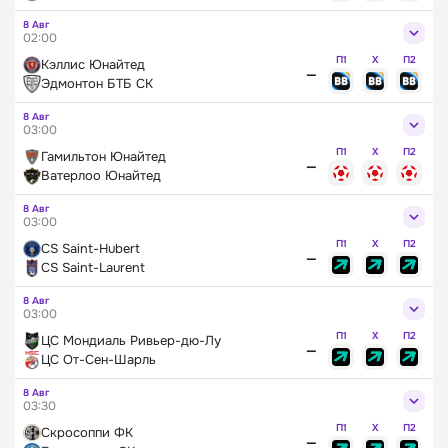
8 Авг
02:00
П1
X
П2
Кэллис Юнайтед
—
Эдмонтон БТБ СК
8 Авг
03:00
П1
X
П2
Гамильтон Юнайтед
—
Ватерлоо Юнайтед
8 Авг
03:00
П1
X
П2
CS Saint-Hubert
—
CS Saint-Laurent
8 Авг
03:00
П1
X
П2
ЦС Мондиаль Ривьер-дю-Лу
—
ЦС От-Сен-Шарль
8 Авг
03:30
П1
X
П2
Скросоппи ФК
—