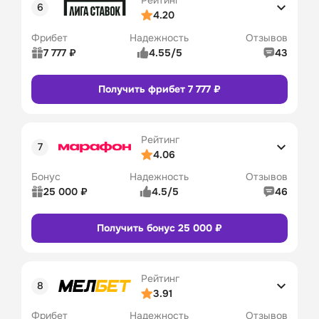
Линия в лайве
Сайт
Приложение
4/5
4.20
Удобство платежей
4/5
Фрибет
Надежность
Отзывов
Служба поддержки
5/5
7 777 ₽
4.55/5
43
Бонусы и акции
4/5
Рейтинг 
5/5
Получить фрибет 7 777 ₽
пользователей
Промокод
Бонусы
Коэффициенты
4/5
10
Линия в прематче
4/5
Рейтинг
Сайт
Приложение
Линия в лайве
4/5
4.06
Удобство платежей
4/5
Бонус
Надежность
Отзывов
Служба поддержки
4/5
25 000 ₽
4.5/5
46
Бонусы и акции
5/5
Рейтинг 
5/5
Получить бонус 25 000 ₽
пользователей
Бонусы
17
Коэффициенты
4/5
Сайт
Приложение
Линия в прематче
4/5
Рейтинг
Линия в лайве
4/5
3.91
Удобство платежей
4/5
Фрибет
Надежность
Отзывов