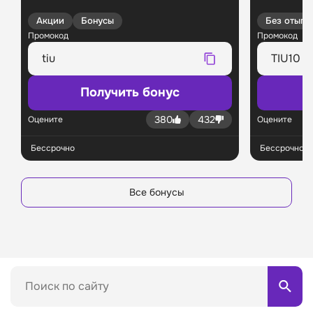
Акции
Бонусы
Без отыгр
Промокод
Промокод
Получить бонус
П
380
432
Оцените
Оцените
Бессрочно
Бессрочно
Все бонусы