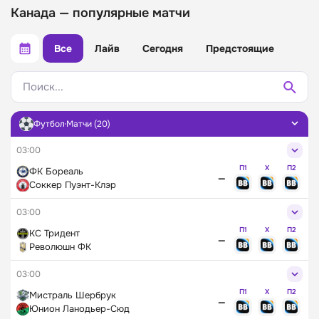
Канада — популярные матчи
Все
Лайв
Сегодня
Предстоящие
Поиск...
Футбол
Матчи (20)
03:00
П1
X
П2
ФК Бореаль
—
Соккер Пуэнт-Клэр
03:00
П1
X
П2
КС Тридент
—
Революшн ФК
03:00
П1
X
П2
Мистраль Шербрук
—
Юнион Ланодьер-Сюд