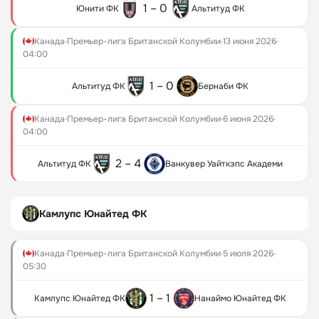
1 – 0
Юнити ФК
Альтитуд ФК
Канада
Премьер-лига Британской Колумбии
13 июня 2026
04:00
1 – 0
Альтитуд ФК
Бернаби ФК
Канада
Премьер-лига Британской Колумбии
6 июня 2026
04:00
2 – 4
Альтитуд ФК
Ванкувер Уайткэпс Академи
Камлупс Юнайтед ФК
Канада
Премьер-лига Британской Колумбии
5 июля 2026
05:30
1 – 1
Камлупс Юнайтед ФК
Нанаймо Юнайтед ФК