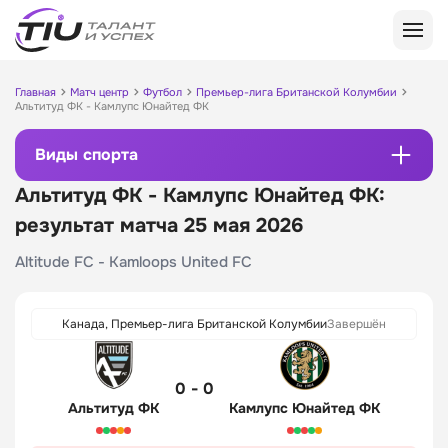
Главная
Матч центр
Футбол
Премьер-лига Британской Колумбии
Альтитуд ФК - Камлупс Юнайтед ФК
Популярные БК
Пари
Виды спорта
По букмекеру
БетБум
Леон
Pari
Альтитуд ФК - Камлупс Юнайтед ФК:
Приложения для Android
Винлайн
BetBoom
результат матча 25 мая 2026
Фонбет
Leon
Пари
Виды спорта
Марафон
Winline
БетБум
Altitude FC - Kamloops United FC
Бетсити
Fonbet
Леон
Баскетбол
Статьи о БК
Мелбет
Лига Ставок
Винлайн
Киберспорт
Winline
Лига Ставок
Марафон
Фонбет
Теннис
Канада, Премьер-лига Британской Колумбии
Завершён
База знаний
По видам спорта
Олимпбет
Бет-М
Марафон
Хоккей
Виды ставок
Тенниси
Baltbet
Бетсити
Футбол
Футбол
0 - 0
Футбол
По видам спорта
Основы ставок
Балтбет
Melbet
Мелбет
Хоккей
Альтитуд ФК
Камлупс Юнайтед ФК
Евролига
Сервисы
Бет-М
Olimpbet
Лига Ставок
Баскетбол
Футбол
Виды спорта
Кубок России
Беттери
Tennisi
Олимпбет
Теннис
Хоккей