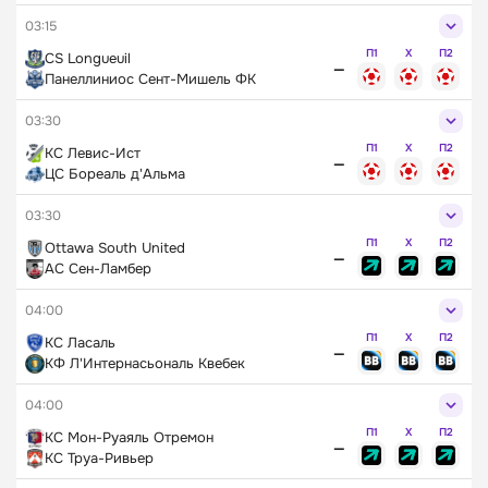
03:15
П1
X
П2
CS Longueuil
—
Панеллиниос Сент-Мишель ФК
03:30
П1
X
П2
КС Левис-Ист
—
ЦС Бореаль д'Альма
03:30
П1
X
П2
Ottawa South United
—
АС Сен-Ламбер
04:00
П1
X
П2
КС Ласаль
—
КФ Л'Интернасьональ Квебек
04:00
П1
X
П2
КС Мон-Руаяль Отремон
—
КС Труа-Ривьер