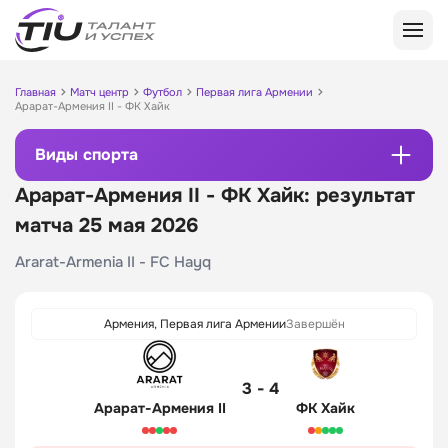
Главная
Матч центр
Футбол
Первая лига Армении
Арарат-Армения II - ФК Хайк
Популярные БК
Пари
Виды спорта
По букмекеру
БетБум
Леон
Pari
Арарат-Армения II - ФК Хайк: результат
Приложения для Android
Винлайн
BetBoom
матча 25 мая 2026
Фонбет
Leon
Пари
Виды спорта
Марафон
Winline
БетБум
Ararat-Armenia II - FC Hayq
Бетсити
Fonbet
Леон
Баскетбол
Статьи о БК
Мелбет
Лига Ставок
Винлайн
Киберспорт
Winline
Лига Ставок
Марафон
Фонбет
Теннис
Армения, Первая лига Армении
Завершён
База знаний
По видам спорта
Олимпбет
Бет-М
Марафон
Хоккей
Виды ставок
Тенниси
Baltbet
Бетсити
Футбол
Футбол
3 - 4
Футбол
По видам спорта
Основы ставок
Балтбет
Melbet
Мелбет
Хоккей
Арарат-Армения II
ФК Хайк
Евролига
Сервисы
Бет-М
Olimpbet
Лига Ставок
Баскетбол
Футбол
Виды спорта
Кубок России
Беттери
Tennisi
Олимпбет
Теннис
Хоккей