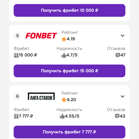
Рейтинг 
5/5
Получить фрибет 10 000 ₽
пользователей
Промокод
Бонусы
Коэффициенты
4/5
34
Линия в прематче
4/5
Рейтинг
Линия в лайве
Сайт
Приложение
4/5
4.19
Удобство платежей
4/5
Фрибет
Надежность
Отзывов
Служба поддержки
4/5
15 000 ₽
4.7/5
47
Бонусы и акции
5/5
Рейтинг 
5/5
Получить фрибет 15 000 ₽
пользователей
Промокод
Бонусы
Коэффициенты
4/5
10
Линия в прематче
4/5
Рейтинг
Линия в лайве
Сайт
Приложение
4/5
4.20
Удобство платежей
4/5
Фрибет
Надежность
Отзывов
Служба поддержки
5/5
7 777 ₽
4.55/5
43
Бонусы и акции
4/5
Рейтинг 
5/5
Получить фрибет 7 777 ₽
пользователей
Промокод
Бонусы