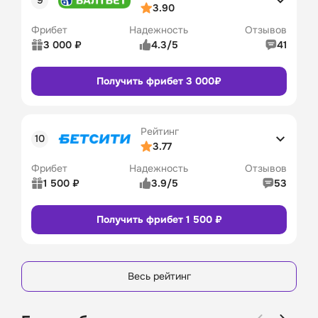
3.90
Удобство платежей
4/5
Фрибет
Надежность
Отзывов
Служба поддержки
4/5
3 000 ₽
4.3/5
41
Бонусы и акции
4/5
Рейтинг 
5/5
Получить фрибет 3 000₽
пользователей
Промокод
Бонусы
Коэффициенты
4/5
16
Линия в прематче
4/5
Рейтинг
Линия в лайве
Сайт
Приложение
3/5
3.77
Удобство платежей
4/5
Фрибет
Надежность
Отзывов
Служба поддержки
4/5
1 500 ₽
3.9/5
53
Бонусы и акции
4/5
Рейтинг 
5/5
Получить фрибет 1 500 ₽
пользователей
Промокод
Бонусы
Коэффициенты
3/5
8
Линия в прематче
3/5
Линия в лайве
Сайт
Приложение
4/5
Весь рейтинг
Удобство платежей
4/5
Служба поддержки
4/5