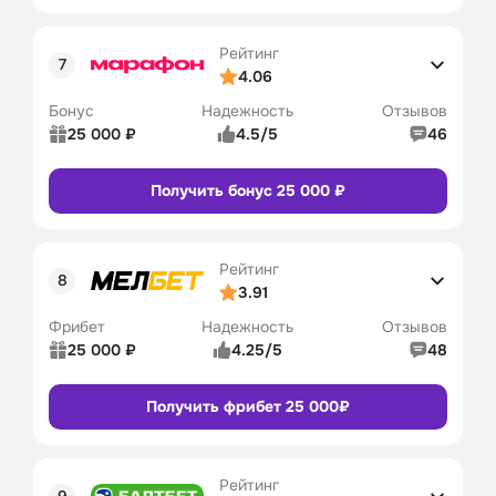
Коэффициенты
4/5
10
Линия в прематче
4/5
Рейтинг
Сайт
Приложение
Линия в лайве
4/5
4.06
Удобство платежей
4/5
Бонус
Надежность
Отзывов
Служба поддержки
4/5
25 000 ₽
4.5/5
46
Бонусы и акции
5/5
Рейтинг 
5/5
Получить бонус 25 000 ₽
пользователей
Бонусы
17
Коэффициенты
4/5
Сайт
Приложение
Линия в прематче
4/5
Рейтинг
Линия в лайве
4/5
3.91
Удобство платежей
4/5
Фрибет
Надежность
Отзывов
Служба поддержки
4/5
25 000 ₽
4.25/5
48
Бонусы и акции
4/5
Рейтинг 
5/5
Получить фрибет 25 000₽
пользователей
Промокод
Бонусы
Коэффициенты
4/5
15
Линия в прематче
4/5
Рейтинг
Линия в лайве
Сайт
Приложение
3/5