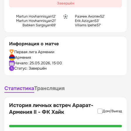
Завершён
Лига Чемпионов
Зенит
Betcity
Тенниси
Теннис
Настольный теннис
Баскетбол
Лига Европы
Спортбет
Bettery
Балтбет
Футбол
Волейбол
Теннис
Martun Hovhannisyan
12'
Размик Акопян
52'
24bet
Zenit
Беттери
Киберспорт
Настольный теннис
Martun Hovhannisyan
21'
Erik Azizyan
53'
Рейтинги
Футбол
Спортбет
Зенит
Волейбол
Babken Sargsyan
69'
Viliams Ipehe
57'
Прочие категории
Лучшие букмекеры
РПЛ
24bet
Киберспорт
Приложения для iOS
Футбол
Легальные букмекерские конторы
Фрибеты
Лига чемпионов
Информация о матче
Российские букмекеры
Фрибеты без депозита
АПЛ
РПЛ
Leon
БК с мобильным приложением
Фрибет без отыгрыша
Серия А
Лига чемпионов
Zenit
Первая лига Армении
Армения
Надежные букмекеры
Промокод без отыгрыша
Ла Лига
АПЛ
Лига Ставок
Начало:
25.05.2026, 15:00
БК с гостевым демосчетом
Бонус за регистрацию без отыгрыша
Бундеслига
Серия А
Марафон
Статус: Завершён
БК с большими коэффициентами
Фрибеты сегодня
Лига Европы
Ла Лига
Melbet
БК с минимальными депозитами
Лучшие фрибеты
Лига конференций
Бундеслига
Pari
Букмекеры для ставок на американский футбол
Фрибет новым игрокам
Лига наций
Лига Европы
Tennisi
Статистика
Трансляция
Букмекеры для ставок на бейсбол
Новые БК с фрибетом
Суперкубок УЕФА
Лига конференций
Fonbet
Хоккей
Хоккей
Букмекеры для ставок на гольф
Фрибет 3000
Betcity
История личных встреч Арарат-
Букмекеры для ставок на автогонки
Акции букмекерских контор при регистрации
КХЛ
КХЛ
BetBoom
Армения II - ФК Хайк
Дом/Выезд
Букмекеры для ставок на чемпионаты мира и Европы
Промокоды букмекеров
НХЛ
НХЛ
Bettery
Букмекеры для ставок на дартс
Бездепозитные бонусы за регистрацию
АХЛ
АХЛ
Olimpbet
Баскетбол
Баскетбол
Букмекеры для ставок на скачки
Бездепозитные бонусы букмекеров
Winline