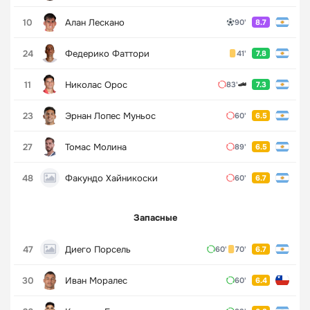
10
Алан Лескано
90'
8.7
24
Федерико Фаттори
41'
7.8
11
Николас Орос
83'
7.3
23
Эрнан Лопес Муньос
60'
6.5
27
Томас Молина
89'
6.5
48
Факундо Хайникоски
60'
6.7
Запасные
47
Диего Порсель
60'
70'
6.7
30
Иван Моралес
60'
6.4