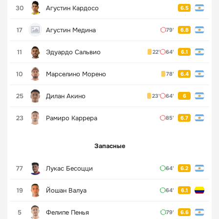
30
Агустин Кардосо
6.5
17
Агустин Медина
79'
6.8
11
Эдуардо Сальвио
22'
64'
6.1
10
Марселино Морено
78'
6.4
25
Дилан Акино
23'
64'
6
23
Рамиро Каррера
85'
6.7
Запасные
77
Лукас Бесоцци
64'
6.2
19
Йошан Валуа
64'
6.1
5
Фелипе Пенья
79'
6.6