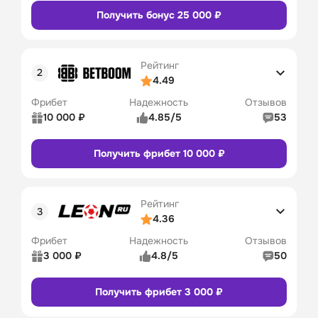
Рейтинг 
5/5
Получить бонус 25 000 ₽
пользователей
Коэффициенты
5/5
Линия в прематче
4/5
Рейтинг
Линия в лайве
5/5
4.49
Удобство платежей
4/5
Фрибет
Надежность
Отзывов
Служба поддержки
5/5
10 000 ₽
4.85/5
53
Бонусы и акции
5/5
Рейтинг 
5/5
Получить фрибет 10 000 ₽
пользователей
Промокод
Бонусы
Коэффициенты
5/5
22
Линия в прематче
4/5
Рейтинг
Линия в лайве
Сайт
Приложение
5/5
4.36
Удобство платежей
4/5
Фрибет
Надежность
Отзывов
Служба поддержки
4/5
3 000 ₽
4.8/5
50
Бонусы и акции
5/5
Рейтинг 
5/5
Получить фрибет 3 000 ₽
пользователей
Промокод
Бонусы
Коэффициенты
5/5
42