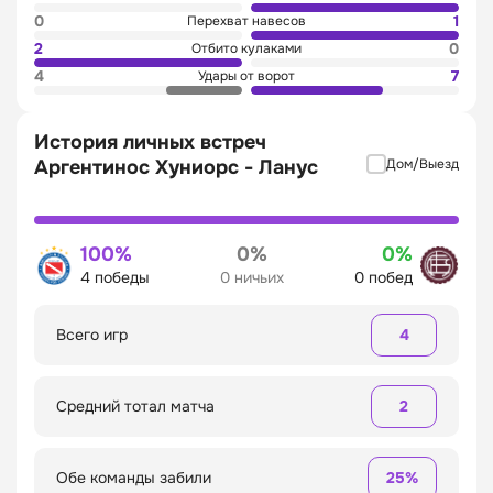
0
1
Перехват навесов
2
0
Отбито кулаками
4
7
Удары от ворот
История личных встреч
Аргентинос Хуниорс - Ланус
Дом/Выезд
100%
0%
0%
4 победы
0 ничьих
0 побед
Всего игр
4
Средний тотал матча
2
Обе команды забили
25%