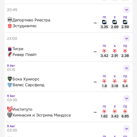
20:45
П1
X
П2
Депортиво Риестра
—
Эстудиантес
3.35
2.69
2.59
23:00
П1
X
П2
Тигре
—
Ривер Плейт
3.42
2.91
2.38
9 Авг
01:15
П1
X
П2
Бока Хуниорс
—
Велес Сарсфилд
1.8
3.18
5.4
9 Авг
03:30
П1
X
П2
Институто
—
Химнасия и Эсгрима Мендоса
1.62
3.42
6.85
9 Авг
03:30
П1
X
П2