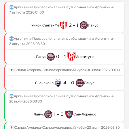
Аргентина
Профессиональная футбольная лига Аргентины
7 августа 2026
01:00
2 – 1
Унион Санта-Фе
Ланус
Аргентина
Профессиональная футбольная лига Аргентины
3 августа 2026
03:30
0 – 1
Ланус
Институто
Южная Америка
Южноамериканский кубок
30 июля 2026
03:30
4 – 0
Сьенсиано
Ланус
Аргентина
Профессиональная футбольная лига Аргентины
26 июля 2026
03:30
1 – 0
Ланус
Сан-Лоренсо
Южная Америка
Южноамериканский кубок
23 июля 2026
03:30