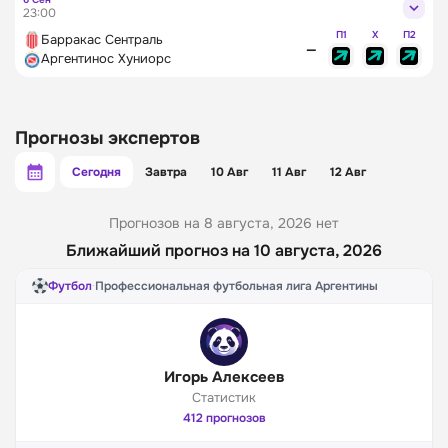
23:00
П1
X
П2
Барракас Сентраль
—
Аргентинос Хуниорс
Прогнозы экспертов
Сегодня
Завтра
10 Авг
11 Авг
12 Авг
Прогнозов на 8 августа, 2026 нет
Ближайший прогноз на 10 августа, 2026
Футбол
·
Профессиональная футбольная лига Аргентины
Игорь Алексеев
Статистик
412 прогнозов