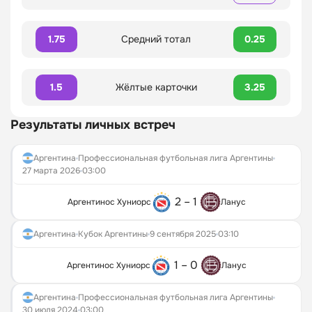
1.75
Средний тотал
0.25
1.5
Жёлтые карточки
3.25
Результаты личных встреч
Аргентина
Профессиональная футбольная лига Аргентины
27 марта 2026
03:00
2 – 1
Аргентинос Хуниорс
Ланус
Аргентина
Кубок Аргентины
9 сентября 2025
03:10
1 – 0
Аргентинос Хуниорс
Ланус
Аргентина
Профессиональная футбольная лига Аргентины
30 июля 2024
03:00