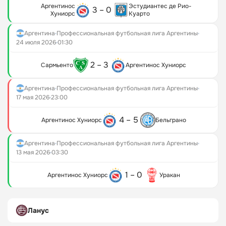
Аргентинос
Эстудиантес де Рио-
3 – 0
Хуниорс
Куарто
Аргентина
Профессиональная футбольная лига Аргентины
24 июля 2026
01:30
2 – 3
Сармьенто
Аргентинос Хуниорс
Аргентина
Профессиональная футбольная лига Аргентины
17 мая 2026
23:00
4 – 5
Аргентинос Хуниорс
Бельграно
Аргентина
Профессиональная футбольная лига Аргентины
13 мая 2026
03:30
1 – 0
Аргентинос Хуниорс
Уракан
Ланус