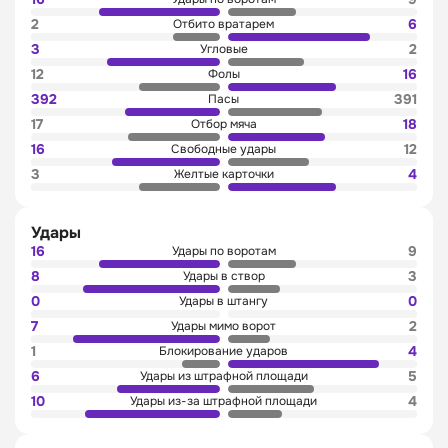
Чемпионат мира
2
6
Отбито вратарем
Суперлига России
3
2
Угловые
Чемпионат Европы
12
16
Фолы
Киберспорт
392
391
Пасы
IEM Cologne
17
18
Отбор мяча
The International
16
12
Свободные удары
Esports World Cup Counter Strike
3
4
Желтые карточки
Удары
16
9
Удары по воротам
8
3
Удары в створ
0
0
Удары в штангу
7
2
Удары мимо ворот
1
4
Блокирование ударов
6
5
Удары из штрафной площади
10
4
Удары из-за штрафной площади