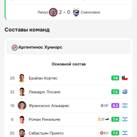
2 – 0
Ланус
Сьенсиано
Составы команд
Аргентинос Хуниорс
Основной состав
25
Брайан Кортес
7.8
22
Леандро Лосано
7.2
16
Франсиско Альварес
28'
8.2
6
Роман Рикельме
21'
7.4
20
Себастьян Прието
83'
7.3