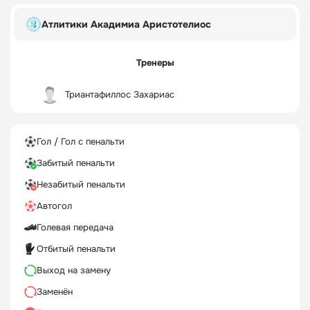
Атлитики Акадимиа Аристотелиос
Тренеры
Триантафиллос Захариас
Гол / Гол с пенальти
Забитый пенальти
Незабитый пенальти
Автогол
Голевая передача
Отбитый пенальти
Выход на замену
Заменён