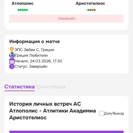
Атлополис
Аристотелиос
Лига Чемпионов
Зенит
Betcity
Тенниси
Теннис
Настольный теннис
Баскетбол
Лига Европы
Спортбет
Bettery
Балтбет
Футбол
Волейбол
Теннис
24bet
Zenit
Беттери
Киберспорт
Настольный теннис
Завершён
Рейтинги
Футбол
Спортбет
Зенит
Волейбол
Прочие категории
Лучшие букмекеры
РПЛ
24bet
Киберспорт
Приложения для iOS
Футбол
Легальные букмекерские конторы
Фрибеты
Лига чемпионов
Информация о матче
Российские букмекеры
Фрибеты без депозита
АПЛ
РПЛ
Leon
ЭПС Эвбеи С, Греция
БК с мобильным приложением
Фрибет без отыгрыша
Серия А
Лига чемпионов
Zenit
Греция Любители
Надежные букмекеры
Промокод без отыгрыша
Ла Лига
АПЛ
Лига Ставок
Начало:
24.03.2026, 17:30
БК с гостевым демосчетом
Бонус за регистрацию без отыгрыша
Бундеслига
Серия А
Марафон
Статус: Завершён
БК с большими коэффициентами
Фрибеты сегодня
Лига Европы
Ла Лига
Melbet
БК с минимальными депозитами
Лучшие фрибеты
Лига конференций
Бундеслига
Pari
Букмекеры для ставок на американский футбол
Фрибет новым игрокам
Лига наций
Лига Европы
Статистика
Tennisi
Трансляция
Букмекеры для ставок на бейсбол
Новые БК с фрибетом
Суперкубок УЕФА
Лига конференций
Fonbet
Хоккей
Хоккей
Букмекеры для ставок на гольф
Фрибет 3000
Betcity
История личных встреч АС
Букмекеры для ставок на автогонки
Акции букмекерских контор при регистрации
КХЛ
КХЛ
BetBoom
Атлополис - Атлитики Акадимиа
Букмекеры для ставок на чемпионаты мира и Европы
Промокоды букмекеров
НХЛ
НХЛ
Bettery
Дом/Выезд
Аристотелиос
Букмекеры для ставок на дартс
Бездепозитные бонусы за регистрацию
АХЛ
АХЛ
Olimpbet
Баскетбол
Баскетбол
Букмекеры для ставок на скачки
Бездепозитные бонусы букмекеров
Winline