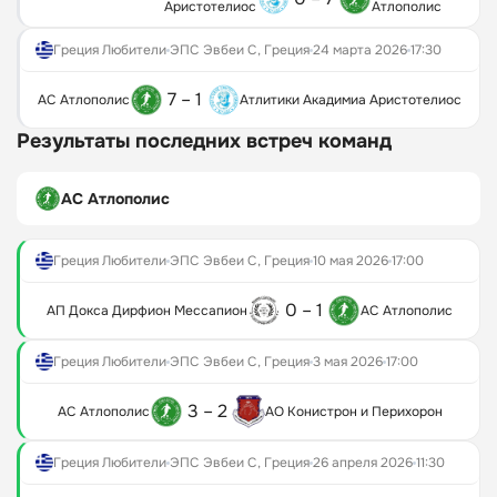
Аристотелиос
Атлополис
Чемпионат мира
Суперлига России
Греция Любители
ЭПС Эвбеи С, Греция
24 марта 2026
17:30
Чемпионат Европы
Киберспорт
7 – 1
АС Атлополис
Атлитики Акадимиа Аристотелиос
IEM Cologne
Результаты последних встреч команд
The International
Esports World Cup Counter Strike
АС Атлополис
Греция Любители
ЭПС Эвбеи С, Греция
10 мая 2026
17:00
0 – 1
АП Докса Дирфион Мессапион
АС Атлополис
Греция Любители
ЭПС Эвбеи С, Греция
3 мая 2026
17:00
3 – 2
АС Атлополис
АО Конистрон и Перихорон
Греция Любители
ЭПС Эвбеи С, Греция
26 апреля 2026
11:30