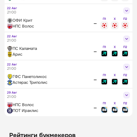
22 Авг
21:00
П1
X
П2
ОФИ Крит
—
НПС Волос
22 Авг
21:00
П1
X
П2
ПС Каламата
—
Арис
22 Авг
21:00
П1
X
П2
ГФС Панетоликос
—
Астерас Триполис
29 Авг
21:00
П1
X
П2
НПС Волос
—
ПОТ Ираклис
Рейтинги букмекеров