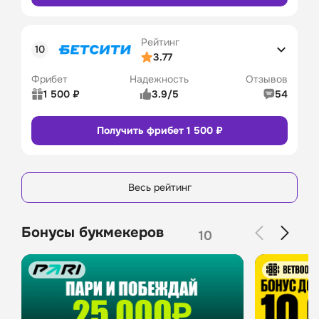
Коэффициенты
4/5
16
Линия в прематче
4/5
Рейтинг
Линия в лайве
Сайт
Приложение
3/5
3.77
Удобство платежей
4/5
Фрибет
Надежность
Отзывов
Служба поддержки
4/5
1 500 ₽
3.9/5
54
Бонусы и акции
4/5
Рейтинг 
5/5
Получить фрибет 1 500 ₽
пользователей
Промокод
Бонусы
Коэффициенты
3/5
8
Линия в прематче
3/5
Линия в лайве
Сайт
Приложение
4/5
Весь рейтинг
Удобство платежей
4/5
Служба поддержки
4/5
Бонусы букмекеров
10
Бонусы и акции
4/5
Промокод
Бонусы
13