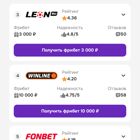
22
Линия в прематче
4/5
Рейтинг
Линия в лайве
Сайт
Приложение
5/5
4.36
Удобство платежей
4/5
Фрибет
Надежность
Отзывов
Служба поддержки
4/5
3 000 ₽
4.8/5
50
Бонусы и акции
5/5
Рейтинг 
5/5
Получить фрибет 3 000 ₽
пользователей
Промокод
Бонусы
Коэффициенты
5/5
42
Линия в прематче
5/5
Рейтинг
Линия в лайве
Сайт
Приложение
3/5
4.20
Удобство платежей
4/5
Фрибет
Надежность
Отзывов
Служба поддержки
5/5
10 000 ₽
4.75/5
58
Бонусы и акции
4/5
Рейтинг 
5/5
Получить фрибет 10 000 ₽
пользователей
Промокод
Бонусы
Коэффициенты
4/5
34
Линия в прематче
4/5
Рейтинг
Линия в лайве
Сайт
Приложение
4/5
4.19