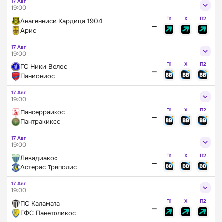
17 Авг
19:00
П1
X
П2
Анагенниси Кардица 1904
—
Арис
17 Авг
19:00
П1
X
П2
ГС Ники Волос
—
Паниониос
17 Авг
19:00
П1
X
П2
Пансерраикос
—
Пантракикос
17 Авг
19:00
П1
X
П2
Левадиакос
—
Астерас Триполис
17 Авг
19:00
П1
X
П2
ПС Каламата
—
ГФС Панетоликос