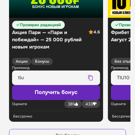
Сайт
Приложение
Проверен редакцией
Провере
Акция Пари — «Пари и
4.6
Фрибет Б
побеждай» — 25 000 рублей
Август 20
новым игрокам
Акции
Бонусы
Без отыгр
Промокод
Промокод
Получить бонус
П
381
433
Оцените
Оцените
Бессрочно
Бессрочно