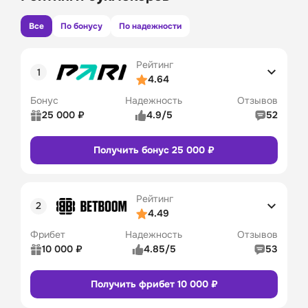
Все
По бонусу
По надежности
Рейтинг
4.64
Бонус
Надежность
Отзывов
25 000 ₽
4.9/5
52
Рейтинг 
5/5
Получить бонус 25 000 ₽
пользователей
Коэффициенты
5/5
Линия в прематче
4/5
Рейтинг
Линия в лайве
5/5
4.49
Удобство платежей
4/5
Фрибет
Надежность
Отзывов
Служба поддержки
5/5
10 000 ₽
4.85/5
53
Бонусы и акции
5/5
Рейтинг 
5/5
Получить фрибет 10 000 ₽
пользователей
Промокод
Бонусы
Коэффициенты
5/5