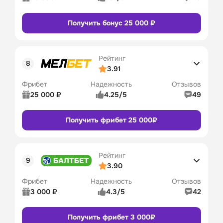
Бонусы и акции
5/5
Рейтинг 
5/5
Получить бонус 25 000 ₽
пользователей
Бонусы
17
Коэффициенты
4/5
Сайт
Приложение
Линия в прематче
4/5
Рейтинг
Линия в лайве
4/5
3.91
Удобство платежей
4/5
Фрибет
Надежность
Отзывов
Служба поддержки
4/5
25 000 ₽
4.25/5
49
Бонусы и акции
4/5
Рейтинг 
5/5
Получить фрибет 25 000₽
пользователей
Промокод
Бонусы
Коэффициенты
4/5
15
Линия в прематче
4/5
Рейтинг
Линия в лайве
Сайт
Приложение
3/5
3.90
Удобство платежей
4/5
Фрибет
Надежность
Отзывов
Служба поддержки
4/5
3 000 ₽
4.3/5
42
Бонусы и акции
4/5
Рейтинг 
5/5
Получить фрибет 3 000₽
пользователей
Промокод
Бонусы