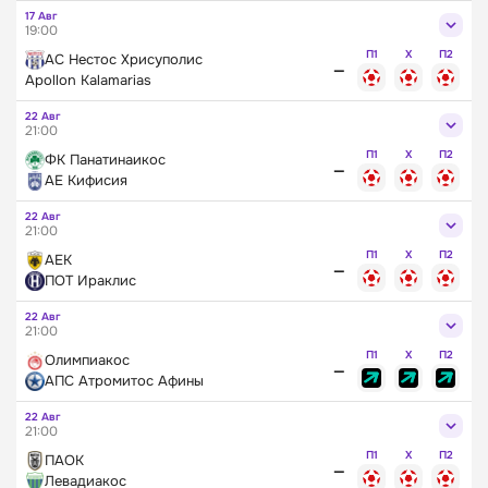
17 Авг
19:00
П1
X
П2
АС Нестос Хрисуполис
—
Apollon Kalamarias
22 Авг
21:00
П1
X
П2
ФК Панатинаикос
—
АЕ Кифисия
22 Авг
21:00
П1
X
П2
АЕК
—
ПОТ Ираклис
22 Авг
21:00
П1
X
П2
Олимпиакос
—
АПС Атромитос Афины
22 Авг
21:00
П1
X
П2
ПАОК
—
Левадиакос