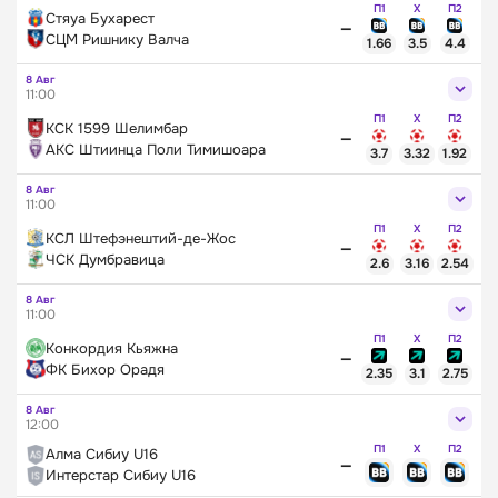
П1
X
П2
Стяуа Бухарест
—
СЦМ Ришнику Валча
1.66
3.5
4.4
8 Авг
11:00
П1
X
П2
КСК 1599 Шелимбар
—
АКС Штиинца Поли Тимишоара
3.7
3.32
1.92
8 Авг
11:00
П1
X
П2
КСЛ Штефэнештий-де-Жос
—
ЧСК Думбравица
2.6
3.16
2.54
8 Авг
11:00
П1
X
П2
Конкордия Кьяжна
—
ФК Бихор Орадя
2.35
3.1
2.75
8 Авг
12:00
П1
X
П2
Алма Сибиу U16
—
Интерстар Сибиу U16