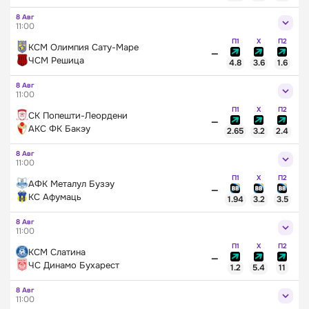
8 Авг
11:00
П1
X
П2
КСМ Олимпия Сату-Маре
—
ЧСМ Решица
4.8
3.6
1.6
8 Авг
11:00
П1
X
П2
СК Попешти-Леордени
—
АКС ФК Бакэу
2.65
3.2
2.4
8 Авг
11:00
П1
X
П2
АФК Металул Бузэу
—
КС Афумаць
1.94
3.2
3.5
8 Авг
11:00
П1
X
П2
КСМ Слатина
—
ЧС Динамо Бухарест
1.2
5.4
11
8 Авг
11:00