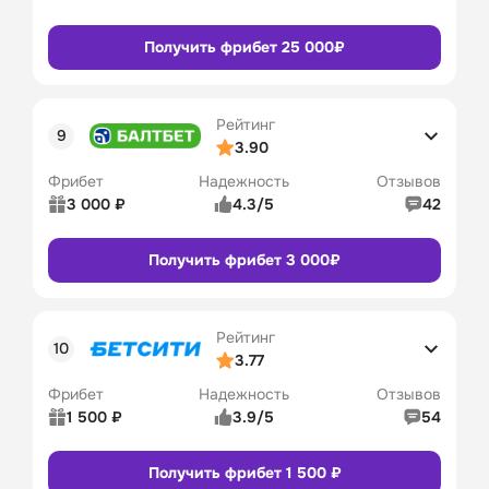
Бонусы и акции
4/5
Рейтинг 
5/5
Получить фрибет 25 000₽
пользователей
Промокод
Бонусы
Коэффициенты
4/5
15
Линия в прематче
4/5
Рейтинг
Линия в лайве
Сайт
Приложение
3/5
3.90
Удобство платежей
4/5
Фрибет
Надежность
Отзывов
Служба поддержки
4/5
3 000 ₽
4.3/5
42
Бонусы и акции
4/5
Рейтинг 
5/5
Получить фрибет 3 000₽
пользователей
Промокод
Бонусы
Коэффициенты
4/5
16
Линия в прематче
4/5
Рейтинг
Линия в лайве
Сайт
Приложение
3/5
3.77
Удобство платежей
4/5
Фрибет
Надежность
Отзывов
Служба поддержки
4/5
1 500 ₽
3.9/5
54
Бонусы и акции
4/5
Рейтинг 
5/5
Получить фрибет 1 500 ₽
пользователей
Промокод
Бонусы