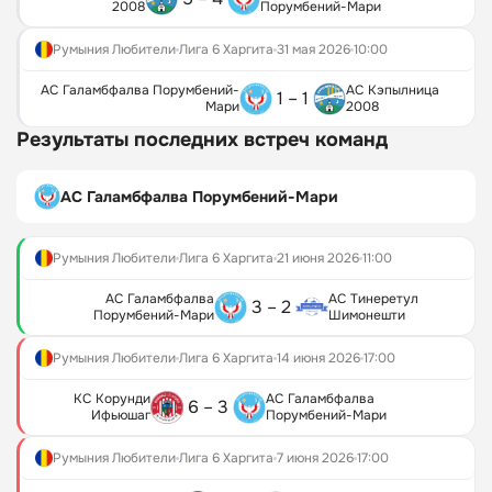
2008
Порумбений-Мари
Чемпионат мира
Суперлига России
Румыния Любители
Лига 6 Харгита
31 мая 2026
10:00
Чемпионат Европы
Киберспорт
АС Галамбфалва Порумбений-
АС Кэпылница
1 – 1
Мари
2008
IEM Cologne
Результаты последних встреч команд
The International
Esports World Cup Counter Strike
АС Галамбфалва Порумбений-Мари
Румыния Любители
Лига 6 Харгита
21 июня 2026
11:00
АС Галамбфалва
АС Тинеретул
3 – 2
Порумбений-Мари
Шимонешти
Румыния Любители
Лига 6 Харгита
14 июня 2026
17:00
КС Корунди
АС Галамбфалва
6 – 3
Ифьюшаг
Порумбений-Мари
Румыния Любители
Лига 6 Харгита
7 июня 2026
17:00