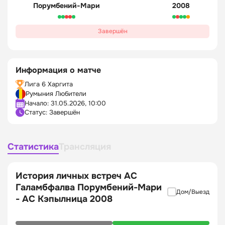
Порумбений-Мари
2008
Лига Чемпионов
Зенит
Betcity
Тенниси
Теннис
Настольный теннис
Баскетбол
Лига Европы
Спортбет
Bettery
Балтбет
Футбол
Волейбол
Теннис
24bet
Zenit
Беттери
Киберспорт
Настольный теннис
Завершён
Рейтинги
Футбол
Спортбет
Зенит
Волейбол
Прочие категории
Лучшие букмекеры
РПЛ
24bet
Киберспорт
Приложения для iOS
Футбол
Легальные букмекерские конторы
Фрибеты
Лига чемпионов
Информация о матче
Российские букмекеры
Фрибеты без депозита
АПЛ
РПЛ
Leon
Лига 6 Харгита
БК с мобильным приложением
Фрибет без отыгрыша
Серия А
Лига чемпионов
Zenit
Румыния Любители
Надежные букмекеры
Промокод без отыгрыша
Ла Лига
АПЛ
Лига Ставок
Начало:
31.05.2026, 10:00
БК с гостевым демосчетом
Бонус за регистрацию без отыгрыша
Бундеслига
Серия А
Марафон
Статус: Завершён
БК с большими коэффициентами
Фрибеты сегодня
Лига Европы
Ла Лига
Melbet
БК с минимальными депозитами
Лучшие фрибеты
Лига конференций
Бундеслига
Pari
Букмекеры для ставок на американский футбол
Фрибет новым игрокам
Лига наций
Лига Европы
Статистика
Tennisi
Трансляция
Букмекеры для ставок на бейсбол
Новые БК с фрибетом
Суперкубок УЕФА
Лига конференций
Fonbet
Хоккей
Хоккей
Букмекеры для ставок на гольф
Фрибет 3000
Betcity
История личных встреч АС
Букмекеры для ставок на автогонки
Акции букмекерских контор при регистрации
КХЛ
КХЛ
BetBoom
Галамбфалва Порумбений-Мари
Букмекеры для ставок на чемпионаты мира и Европы
Промокоды букмекеров
НХЛ
НХЛ
Bettery
Дом/Выезд
- АС Кэпылница 2008
Букмекеры для ставок на дартс
Бездепозитные бонусы за регистрацию
АХЛ
АХЛ
Olimpbet
Баскетбол
Баскетбол
Букмекеры для ставок на скачки
Бездепозитные бонусы букмекеров
Winline