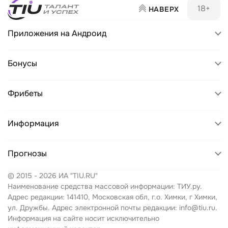
18+
НАВЕРХ
Приложения на Андроид
Пари
Бонусы
БетБум
Pari
Фрибеты
Леон
BetBoom
Лига Ставок
Пари
Информация
Leon
Мелбет
БетБум
Winline
Политика конфиденциальности
Прогнозы
Бетсити
Леон
Fonbet
Политика cookies
Марафон
© 2015 - 2026 ИА "TIU.RU"
Винлайн
Прогнозы на спорт
Марафон
Пользовательское соглашение
Наименование средства массовой информации: ТИУ.ру.
Фонбет
Фонбет
Футбол
Адрес редакции: 141410, Московская обл, г.о. Химки, г Химки,
Betcity
Согласие на обработку персональных данных
ул. Дружбы. Адрес электронной почты редакции: info@tiu.ru.
Винлайн
Марафон
Хоккей
Информация на сайте носит исключительно
Melbet
Контакты