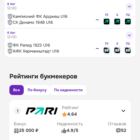
8 Авг
12:00
П1
X
П2
Кампионий ФК Арджеш U16
—
СК Динамо 1948 U16
8 Авг
12:00
П1
X
П2
ФК Рапид 1923 U16
—
АФК Херманнштадт U16
Рейтинги букмекеров
Все
По бонусу
По надежности
Рейтинг
4.64
Бонус
Надежность
Отзывов
25 000 ₽
4.9/5
52