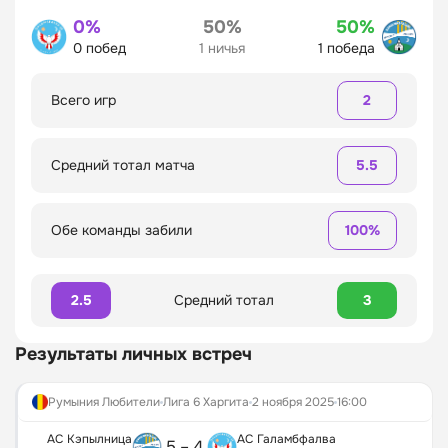
Букмекеры для ставок на киберспорт
НБА
НБА
Baltbet
0%
50%
50%
Букмекеры для профессиональных игроков
Единая Лига ВТБ
Единая Лига ВТБ
24Бет
0 побед
1 ничья
1 победа
Букмекеры для ставок на футбол
Евролига
Евролига
WNBA
WNBA
Суперлига
Суперлига
Всего игр
2
Теннис
Теннис
US Open 2026 ATP
ATP
US Open 2026 WTA
WTA
Средний тотал матча
5.5
Настольный теннис
Cincinnati ATP
Cincinnati WTA
Челленджер
Обе команды забили
100%
Настольный теннис
Лига Про
Чемпионат мира
Setka Cup
Волейбол
Кубок мира
2.5
Средний тотал
3
Чемпионат Европы
Лига Наций
WTT Champions Yokohama, MS
Суперлига России
Киберспорт
WTT Champions Yokohama, WS
Результаты личных встреч
Europe Smash Sweden, WS
IEM Cologne
Europe Smash Sweden, MS
The International
Румыния Любители
Лига 6 Харгита
2 ноября 2025
16:00
Волейбол
Лига Наций
АС Кэпылница
АС Галамбфалва
5 – 4