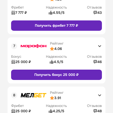
Удобство платежей
4/5
Фрибет
Надежность
Отзывов
Служба поддержки
5/5
7 777 ₽
4.55/5
43
Бонусы и акции
4/5
Рейтинг 
5/5
Получить фрибет 7 777 ₽
пользователей
Промокод
Бонусы
Коэффициенты
4/5
10
Линия в прематче
4/5
Рейтинг
Сайт
Приложение
Линия в лайве
4/5
4.06
Удобство платежей
4/5
Бонус
Надежность
Отзывов
Служба поддержки
4/5
25 000 ₽
4.5/5
46
Бонусы и акции
5/5
Рейтинг 
5/5
Получить бонус 25 000 ₽
пользователей
Бонусы
17
Коэффициенты
4/5
Сайт
Приложение
Линия в прематче
4/5
Рейтинг
Линия в лайве
4/5
3.91
Удобство платежей
4/5
Фрибет
Надежность
Отзывов
Служба поддержки
4/5
25 000 ₽
4.25/5
48