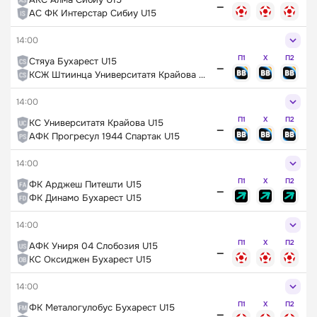
—
АС ФК Интерстар Сибиу U15
14:00
П1
X
П2
Стяуа Бухарест U15
—
КСЖ Штиинца Университатя Крайова U15
14:00
П1
X
П2
КС Университатя Крайова U15
—
АФК Прогресул 1944 Спартак U15
14:00
П1
X
П2
ФК Арджеш Питешти U15
—
ФК Динамо Бухарест U15
14:00
П1
X
П2
АФК Униря 04 Слобозия U15
—
КС Оксиджен Бухарест U15
14:00
П1
X
П2
ФК Металогулобус Бухарест U15
—