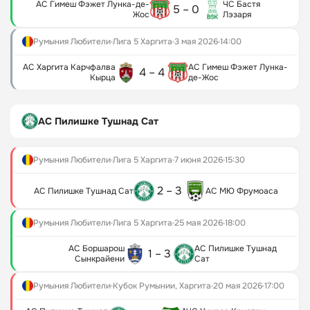
АС Гимеш Фэжет Лунка-де-
ЧС Бастя
5 – 0
Жос
Лэзаря
Румыния Любители
Лига 5 Харгита
3 мая 2026
14:00
АС Харгита Карчфалва
АС Гимеш Фэжет Лунка-
4 – 4
Кырца
де-Жос
АС Пилишке Тушнад Сат
Румыния Любители
Лига 5 Харгита
7 июня 2026
15:30
2 – 3
АС Пилишке Тушнад Сат
АС МЮ Фрумоаса
Румыния Любители
Лига 5 Харгита
25 мая 2026
18:00
АС Боршарош
АС Пилишке Тушнад
1 – 3
Сынкрайени
Сат
Румыния Любители
Кубок Румынии, Харгита
20 мая 2026
17:00