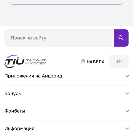
Поиск по матч-центру
18+
НАВЕРХ
Приложения на Андроид
Пари
Бонусы
БетБум
Pari
Фрибеты
Леон
BetBoom
Лига Ставок
Пари
Информация
Leon