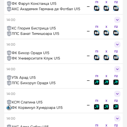
П1
X
П2
ФК Фарул Констанца U15
—
АКС Академия Германа де Фотбал U15
14:00
П1
X
П2
КС Глория Бистрица U15
—
ЛПС Банат Тимишоара U15
14:00
П1
X
П2
ФК Бихор Орадя U15
—
ФК Университатя Клуж U15
14:00
П1
X
П2
УТА Арад U15
—
ЛПС Бихорул Орадя U15
14:00
П1
X
П2
КСМ Слатина U15
—
ФК Корвинул Хунедоара U15
14:00
П1
X
П2
АКС Алма Сибиу U15