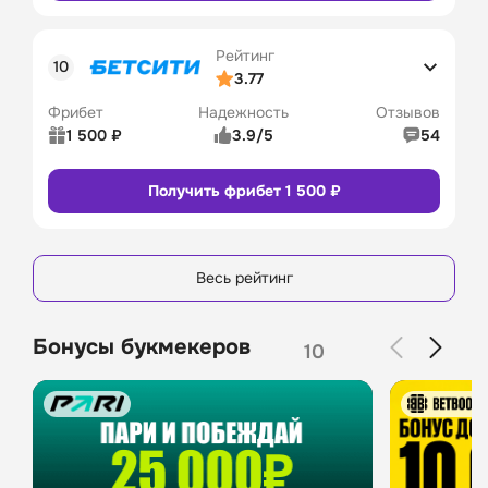
Коэффициенты
4/5
16
Линия в прематче
4/5
Рейтинг
Линия в лайве
Сайт
Приложение
3/5
3.77
Удобство платежей
4/5
Фрибет
Надежность
Отзывов
Служба поддержки
4/5
1 500 ₽
3.9/5
54
Бонусы и акции
4/5
Рейтинг 
5/5
Получить фрибет 1 500 ₽
пользователей
Промокод
Бонусы
Коэффициенты
3/5
8
Линия в прематче
3/5
Линия в лайве
Сайт
Приложение
4/5
Весь рейтинг
Удобство платежей
4/5
Служба поддержки
4/5
Бонусы букмекеров
10
Бонусы и акции
4/5
Промокод
Бонусы
13