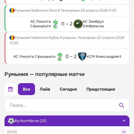
Румыния Любители
Лига 6 Телеорман
26 апреля 2026
11:00
АС Реколта
АС Зимбрул
11 – 2
Сфынцешти
Зэмбреаска
Румыния Любители
Кубок Румынии, Телеорман
22 апреля 2026
17:00
0 – 2
АС Реколта Сфынцешти
КСМ Александрия II
Румыния — популярные матчи
Все
Лайв
Сегодня
Предстоящие
Поиск...
Футбол
Матчи (20)
09:00