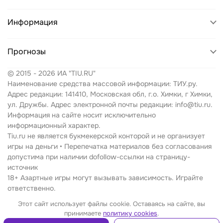
BetBoom
Лига Ставок
Пари
Информация
Leon
Мелбет
БетБум
Winline
Политика конфиденциальности
Прогнозы
Бетсити
Леон
Fonbet
Политика cookies
Марафон
© 2015 - 2026 ИА "TIU.RU"
Винлайн
Прогнозы на спорт
Марафон
Пользовательское соглашение
Наименование средства массовой информации: ТИУ.ру.
Фонбет
Фонбет
Футбол
Адрес редакции: 141410, Московская обл, г.о. Химки, г Химки,
Betcity
Согласие на обработку персональных данных
ул. Дружбы. Адрес электронной почты редакции: info@tiu.ru.
Винлайн
Марафон
Хоккей
Информация на сайте носит исключительно
Melbet
Контакты
информационный характер.
Бетсити
Баскетбол
Tiu.ru не является букмекерской конторой и не организует
Лига Ставок
Вакансии
игры на деньги • Перепечатка материалов без согласования
Мелбет
Теннис
допустима при наличии dofollow-ссылки на страницу-
Olimpbet
Блог
источник
Лига ставок
Настольный теннис
18+ Азартные игры могут вызывать зависимость. Играйте
Архив
ответственно.
Олимпбет
Волейбол
TIU в соцсетях:
Новости
Этот сайт использует файлы cookie. Оставаясь на сайте, вы
Киберспорт
принимаете
политику cookies
.
Карта сайта