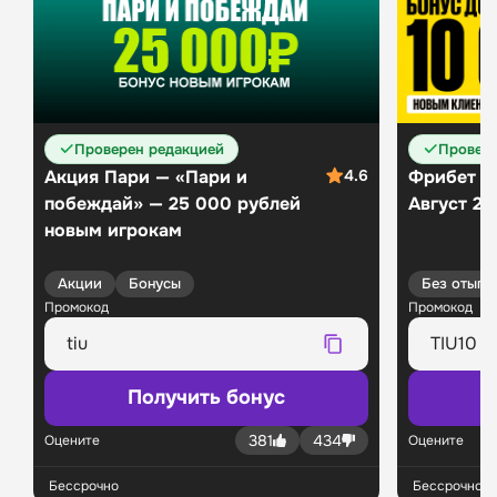
13
Сайт
Приложение
Проверен редакцией
Провере
Акция Пари — «Пари и
4.6
Фрибет Б
побеждай» — 25 000 рублей
Август 20
новым игрокам
Акции
Бонусы
Без отыгр
Промокод
Промокод
Получить бонус
П
381
434
Оцените
Оцените
Бессрочно
Бессрочно