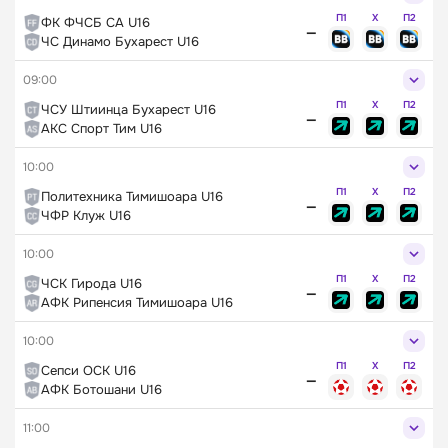
П1
X
П2
ФК ФЧСБ СА U16
—
ЧС Динамо Бухарест U16
09:00
П1
X
П2
ЧСУ Штиинца Бухарест U16
—
АКС Спорт Тим U16
10:00
П1
X
П2
Политехника Тимишоара U16
—
ЧФР Клуж U16
10:00
П1
X
П2
ЧСК Гирода U16
—
АФК Рипенсия Тимишоара U16
10:00
П1
X
П2
Сепси ОСК U16
—
АФК Ботошани U16
11:00