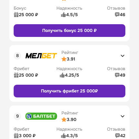
Удобство платежей
4/5
Бонус
Надежность
Отзывов
Служба поддержки
4/5
25 000 ₽
4.5/5
46
Бонусы и акции
5/5
Рейтинг 
5/5
Получить бонус 25 000 ₽
пользователей
Бонусы
17
Коэффициенты
4/5
Сайт
Приложение
Линия в прематче
4/5
Рейтинг
Линия в лайве
4/5
3.91
Удобство платежей
4/5
Фрибет
Надежность
Отзывов
Служба поддержки
4/5
25 000 ₽
4.25/5
49
Бонусы и акции
4/5
Рейтинг 
5/5
Получить фрибет 25 000₽
пользователей
Промокод
Бонусы
Коэффициенты
4/5
15
Линия в прематче
4/5
Рейтинг
Линия в лайве
Сайт
Приложение
3/5
3.90
Удобство платежей
4/5
Фрибет
Надежность
Отзывов
Служба поддержки
4/5
3 000 ₽
4.3/5
42