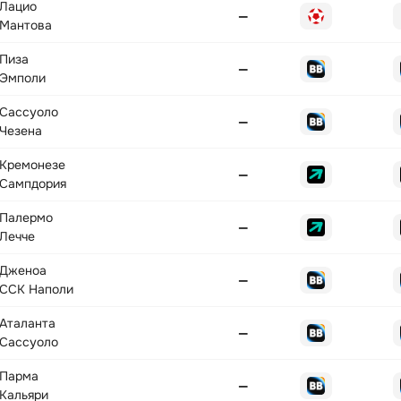
Лацио
—
Мантова
Пиза
—
Эмполи
Сассуоло
—
Чезена
Кремонезе
—
Сампдория
Палермо
—
Лечче
Дженоа
—
ССК Наполи
Аталанта
—
Сассуоло
Парма
—
Кальяри