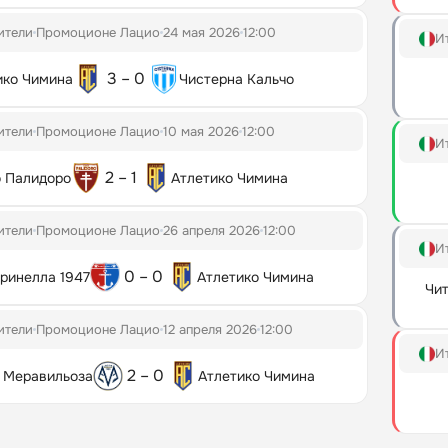
ители
Промоционе Лацио
24 мая 2026
12:00
И
3 – 0
ико Чимина
Чистерна Кальчо
ители
Промоционе Лацио
10 мая 2026
12:00
И
2 – 1
о Палидоро
Атлетико Чимина
ители
Промоционе Лацио
26 апреля 2026
12:00
И
0 – 0
ринелла 1947
Атлетико Чимина
Чи
ители
Промоционе Лацио
12 апреля 2026
12:00
И
2 – 0
 Меравильоза
Атлетико Чимина