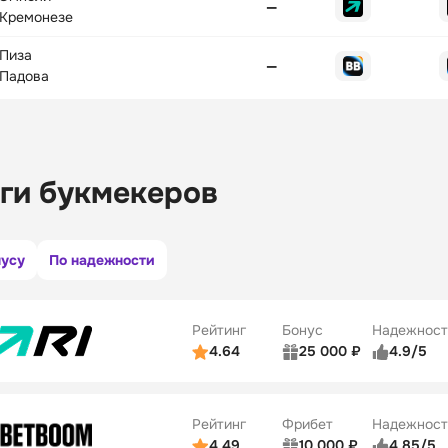
—
Кремонезе
Пиза
—
Падова
ги букмекеров
нусу
По надежности
Рейтинг
Бонус
Надежност
4.64
25 000 ₽
4.9/5
ьзователей
5/5
Коэффициенты
ве
5/5
Удобство платежей
Рейтинг
Фрибет
Надежност
ции
5/5
4.49
10 000 ₽
4.85/5