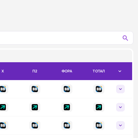
X
П2
ФОРА
ТОТАЛ