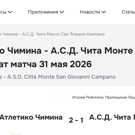
усы
Приложения
Новости
Стать
о Чимина - А.С.Д. Чита Монте Сан Ђовани Кампано
о Чимина - А.С.Д. Чита Монт
ат матча 31 мая 2026
na - A.S.D. Città Monte San Giovanni Campano
Италия Любители, Промоционе Лац
Атлетико Чимина
А.С.Д. Чита
2 - 1