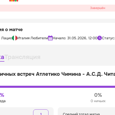
Завершён
я о матче
 Лацио
Италия Любители
Начало:
31.05.2026, 12:00
Статус
ка
Трансляция
ичных встреч Атлетико Чимина - А.С.Д. Чи
0%
0%
беда
0 ничьих
1
Средний тотал матча