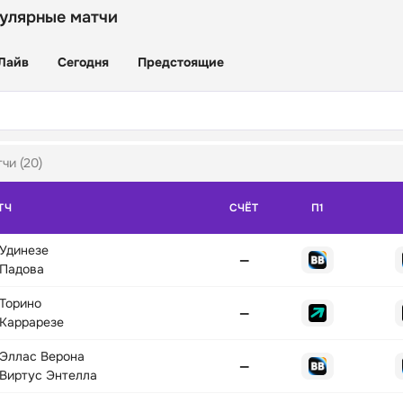
улярные матчи
Лайв
Сегодня
Предстоящие
чи (20)
ТЧ
СЧЁТ
П1
Удинезе
—
Падова
Торино
—
Каррарезе
Эллас Верона
—
Виртус Энтелла