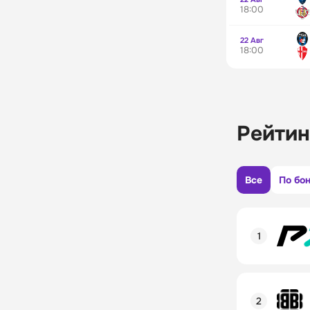
18:00
22 Авг
18:00
Рейтин
Все
По бо
Рейтинг пол
Линия в лай
Бонусы и ак