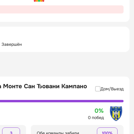
: Завершён
та Монте Сан Ђовани Кампано
Дом/Выезд
0%
0 побед
3
Обе команды забили
100%