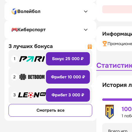
Волейбол
Киберспорт
Информаци
Промоционе
3 лучших бонуса
1
Бонус 25 000 ₽
Статисти
2
Фрибет 10 000 ₽
История л
3
Фрибет 3 000 ₽
10
Смотреть все
1 по
Всего игр