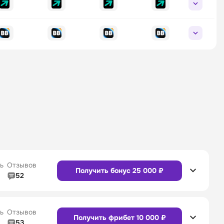
ь
Отзывов
Получить бонус 25 000 ₽
52
5/5
Линия в прематче
4/5
4/5
Служба поддержки
5/5
ь
Отзывов
Получить фрибет 10 000 ₽
53