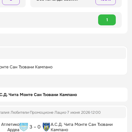
1
Монте Сан Ђовани Кампано
С.Д. Чита Монте Сан Ђовани Кампано
талия Любители
Промоционе Лацио
7 июня 2026
12:00
Атлетико
А.С.Д. Чита Монте Сан Ђовани
3 – 0
Ардеа
Кампано