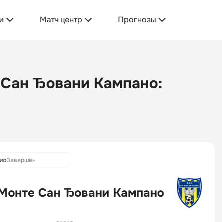
и
Матч центр
Прогнозы
е Сан Ђовани Кампано:
ио
Завершён
 Монте Сан Ђовани Кампано