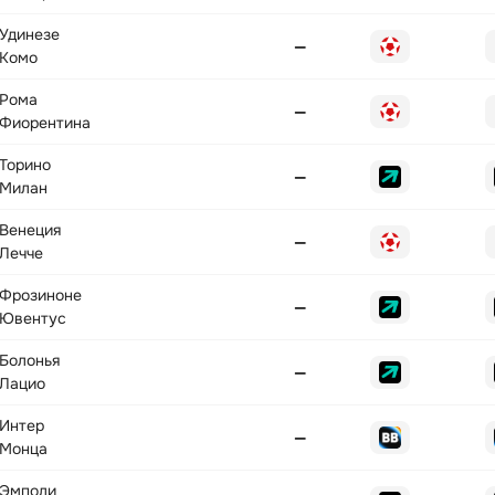
Удинезе
—
Комо
Рома
—
Фиорентина
Торино
—
Милан
Венеция
—
Лечче
Фрозиноне
—
Ювентус
Болонья
—
Лацио
Интер
—
Монца
Эмполи