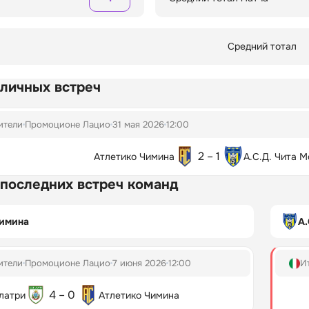
Средний тотал
 личных встреч
ители
Промоционе Лацио
31 мая 2026
12:00
2 – 1
Атлетико Чимина
А.С.Д. Чита 
 последних встреч команд
Чимина
А.
ители
Промоционе Лацио
7 июня 2026
12:00
И
4 – 0
латри
Атлетико Чимина