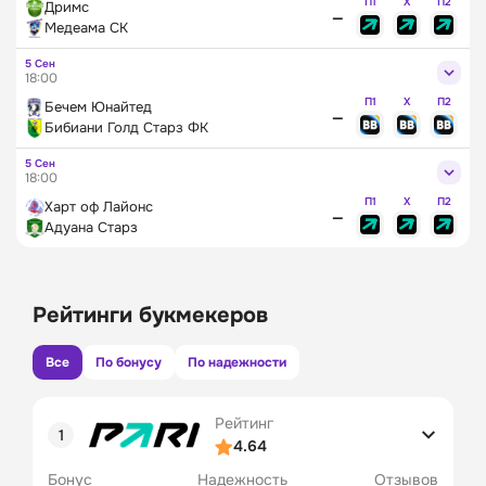
П1
X
П2
Дримс
—
Медеама СК
5 Сен
18:00
П1
X
П2
Бечем Юнайтед
—
Бибиани Голд Старз ФК
5 Сен
18:00
П1
X
П2
Харт оф Лайонс
—
Адуана Старз
Рейтинги букмекеров
Все
По бонусу
По надежности
Рейтинг
4.64
Бонус
Надежность
Отзывов