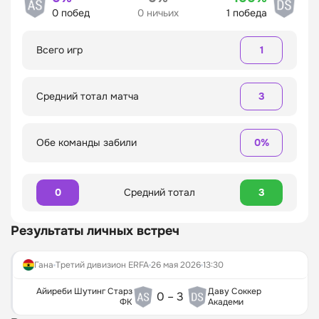
Букмекеры для ставок на киберспорт
НБА
НБА
Baltbet
0 побед
0 ничьих
1 победа
Букмекеры для профессиональных игроков
Единая Лига ВТБ
Единая Лига ВТБ
24Бет
Букмекеры для ставок на футбол
Евролига
Евролига
Всего игр
1
WNBA
WNBA
Суперлига
Суперлига
Теннис
Теннис
Средний тотал матча
3
US Open 2026 ATP
ATP
US Open 2026 WTA
WTA
Настольный теннис
Cincinnati ATP
Обе команды забили
0%
Cincinnati WTA
Челленджер
Настольный теннис
Лига Про
Чемпионат мира
Setka Cup
0
Средний тотал
3
Волейбол
Кубок мира
Чемпионат Европы
Лига Наций
Результаты личных встреч
WTT Champions Yokohama, MS
Суперлига России
Киберспорт
WTT Champions Yokohama, WS
Europe Smash Sweden, WS
IEM Cologne
Гана
Третий дивизион ERFA
26 мая 2026
13:30
Europe Smash Sweden, MS
The International
Айиреби Шутинг Старз
Даву Соккер
Волейбол
0 – 3
ФК
Академи
Лига Наций