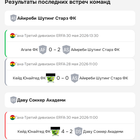
Результаты последних встреч команд
Чемпионат мира
Суперлига России
Айиреби Шутинг Старз ФК
Чемпионат Европы
Киберспорт
IEM Cologne
Гана
Третий дивизион ERFA
30 мая 2026
13:30
The International
Esports World Cup Counter Strike
0 – 2
Агапе ФК
Айиреби Шутинг Старз ФК
Гана
Третий дивизион ERFA
28 мая 2026
11:00
0 – 0
Кейд Юнайтед ФК
Айиреби Шутинг Старз ФК
Даву Соккер Академи
Гана
Третий дивизион ERFA
30 мая 2026
11:00
4 – 2
Кейд Юнайтед ФК
Даву Соккер Академи