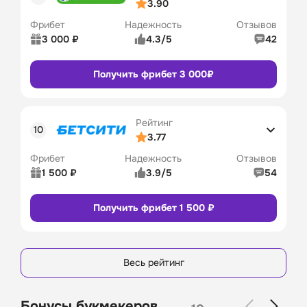
3.90
Удобство платежей
4/5
Фрибет
Надежность
Отзывов
Служба поддержки
4/5
3 000 ₽
4.3/5
42
Бонусы и акции
4/5
Рейтинг 
5/5
Получить фрибет 3 000₽
пользователей
Промокод
Бонусы
Коэффициенты
4/5
16
Линия в прематче
4/5
Рейтинг
Линия в лайве
Сайт
Приложение
3/5
3.77
Удобство платежей
4/5
Фрибет
Надежность
Отзывов
Служба поддержки
4/5
1 500 ₽
3.9/5
54
Бонусы и акции
4/5
Рейтинг 
5/5
Получить фрибет 1 500 ₽
пользователей
Промокод
Бонусы
Коэффициенты
3/5
8
Линия в прематче
3/5
Линия в лайве
Сайт
Приложение
4/5
Весь рейтинг
Удобство платежей
4/5
Служба поддержки
4/5
Бонусы букмекеров