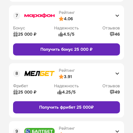
10
Линия в прематче
4/5
Рейтинг
Сайт
Приложение
Линия в лайве
4/5
4.06
Удобство платежей
4/5
Бонус
Надежность
Отзывов
Служба поддержки
4/5
25 000 ₽
4.5/5
46
Бонусы и акции
5/5
Рейтинг 
5/5
Получить бонус 25 000 ₽
пользователей
Бонусы
17
Коэффициенты
4/5
Сайт
Приложение
Линия в прематче
4/5
Рейтинг
Линия в лайве
4/5
3.91
Удобство платежей
4/5
Фрибет
Надежность
Отзывов
Служба поддержки
4/5
25 000 ₽
4.25/5
49
Бонусы и акции
4/5
Рейтинг 
5/5
Получить фрибет 25 000₽
пользователей
Промокод
Бонусы
Коэффициенты
4/5
15
Линия в прематче
4/5
Рейтинг
Линия в лайве
Сайт
Приложение
3/5