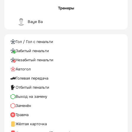
Тренеры
Baye Ba
Гол / Гол с пенальти
Забитый пенальти
Незабитый пенальти
Автогол
Голевая передача
Отбитый пенальти
Выход на замену
Заменён
Травма
Жёлтая карточка