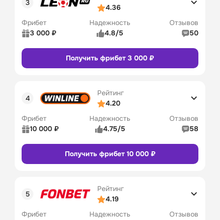
Линия в лайве
Сайт
Приложение
5/5
4.36
Удобство платежей
4/5
Фрибет
Надежность
Отзывов
Служба поддержки
4/5
3 000 ₽
4.8/5
50
Бонусы и акции
5/5
Рейтинг 
5/5
Получить фрибет 3 000 ₽
пользователей
Промокод
Бонусы
Коэффициенты
5/5
42
Линия в прематче
5/5
Рейтинг
Линия в лайве
Сайт
Приложение
3/5
4.20
Удобство платежей
4/5
Фрибет
Надежность
Отзывов
Служба поддержки
5/5
10 000 ₽
4.75/5
58
Бонусы и акции
4/5
Рейтинг 
5/5
Получить фрибет 10 000 ₽
пользователей
Промокод
Бонусы
Коэффициенты
4/5
34
Линия в прематче
4/5
Рейтинг
Линия в лайве
Сайт
Приложение
4/5
4.19
Удобство платежей
4/5
Фрибет
Надежность
Отзывов
Служба поддержки
4/5