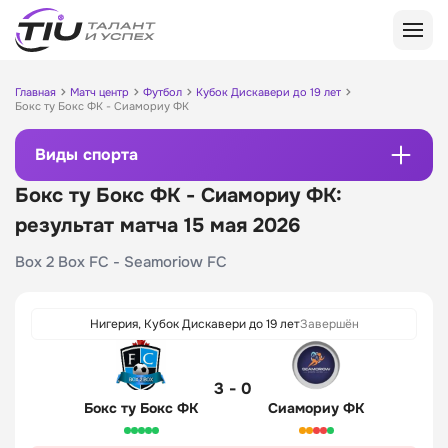
Главная
Матч центр
Футбол
Кубок Дискавери до 19 лет
Бокс ту Бокс ФК - Сиамориу ФК
Популярные БК
Пари
Виды спорта
По букмекеру
БетБум
Леон
Pari
Бокс ту Бокс ФК - Сиамориу ФК:
Приложения для Android
Винлайн
BetBoom
результат матча 15 мая 2026
Фонбет
Leon
Пари
Виды спорта
Марафон
Winline
БетБум
Box 2 Box FC - Seamoriow FC
Бетсити
Fonbet
Леон
Баскетбол
Статьи о БК
Мелбет
Лига Ставок
Винлайн
Киберспорт
Winline
Лига Ставок
Марафон
Фонбет
Теннис
Нигерия, Кубок Дискавери до 19 лет
Завершён
База знаний
По видам спорта
Олимпбет
Бет-М
Марафон
Хоккей
Виды ставок
Тенниси
Baltbet
Бетсити
Футбол
Футбол
3 - 0
Футбол
По видам спорта
Основы ставок
Балтбет
Melbet
Мелбет
Хоккей
Бокс ту Бокс ФК
Сиамориу ФК
Евролига
Сервисы
Бет-М
Olimpbet
Лига Ставок
Баскетбол
Футбол
Виды спорта
Кубок России
Беттери
Tennisi
Олимпбет
Теннис
Хоккей