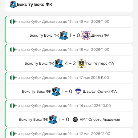
Бокс ту Бокс ФК
Чемпионат мира
Суперлига России
Чемпионат Европы
Нигерия
Кубок Дискавери до 19 лет
19 мая 2026
11:00
Киберспорт
IEM Cologne
1 – 0
Бокс ту Бокс ФК
Шимчи ФА
The International
Esports World Cup Counter Strike
Нигерия
Кубок Дискавери до 19 лет
18 мая 2026
11:00
4 – 2
Бокс ту Бокс ФК
Гол Геттерс ФА
Нигерия
Кубок Дискавери до 19 лет
17 мая 2026
11:00
1 – 0
Бокс ту Бокс ФК
Шаффл Селект ФА
Нигерия
Кубок Дискавери до 19 лет
14 мая 2026
10:00
1 – 0
Бокс ту Бокс ФК
АМГ Спортс Академия
Нигерия
Кубок Дискавери до 19 лет
12 мая 2026
12:00