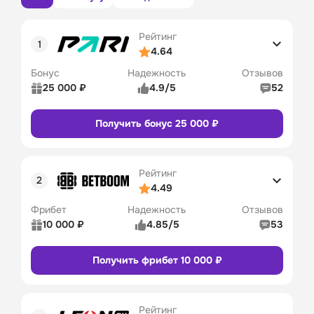
Рейтинг
4.64
Бонус
Надежность
Отзывов
25 000 ₽
4.9/5
52
Рейтинг 
5/5
Получить бонус 25 000 ₽
пользователей
Коэффициенты
5/5
Линия в прематче
4/5
Рейтинг
Линия в лайве
5/5
4.49
Удобство платежей
4/5
Фрибет
Надежность
Отзывов
Служба поддержки
5/5
10 000 ₽
4.85/5
53
Бонусы и акции
5/5
Рейтинг 
5/5
Получить фрибет 10 000 ₽
пользователей
Промокод
Бонусы
Коэффициенты
5/5
22
Линия в прематче
4/5
Рейтинг