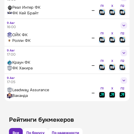
П1
X
П2
Реал Интер ФК
—
ФК Кей Брайт
9 Авг
16:00
П1
X
П2
ОЙК ФК
—
Ролли ФК
9 Авг
17:00
П1
X
П2
Краун ФК
—
ФК Хакира
9 Авг
17:05
П1
X
П2
Leadway Assurance
—
Ваканда
Рейтинги букмекеров
Все
По бонусу
По надежности