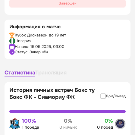
Завершён
Лига Чемпионов
Зенит
Betcity
Тенниси
Теннис
Настольный теннис
Баскетбол
Лига Европы
Спортбет
Bettery
Балтбет
Футбол
Волейбол
Теннис
24bet
Zenit
Беттери
Киберспорт
Настольный теннис
Рейтинги
Футбол
Спортбет
Зенит
Волейбол
Информация о матче
Прочие категории
Лучшие букмекеры
РПЛ
24bet
Киберспорт
Кубок Дискавери до 19 лет
Приложения для iOS
Футбол
Легальные букмекерские конторы
Фрибеты
Лига чемпионов
Нигерия
Российские букмекеры
Фрибеты без депозита
АПЛ
РПЛ
Leon
Начало:
15.05.2026, 03:00
Статус: Завершён
БК с мобильным приложением
Фрибет без отыгрыша
Серия А
Лига чемпионов
Zenit
Надежные букмекеры
Промокод без отыгрыша
Ла Лига
АПЛ
Лига Ставок
БК с гостевым демосчетом
Бонус за регистрацию без отыгрыша
Бундеслига
Серия А
Марафон
Статистика
Трансляция
БК с большими коэффициентами
Фрибеты сегодня
Лига Европы
Ла Лига
Melbet
БК с минимальными депозитами
Лучшие фрибеты
Лига конференций
Бундеслига
Pari
Букмекеры для ставок на американский футбол
Фрибет новым игрокам
Лига наций
Лига Европы
Tennisi
История личных встреч Бокс ту
Букмекеры для ставок на бейсбол
Новые БК с фрибетом
Суперкубок УЕФА
Лига конференций
Fonbet
Бокс ФК - Сиамориу ФК
Дом/Выезд
Хоккей
Хоккей
Букмекеры для ставок на гольф
Фрибет 3000
Betcity
Букмекеры для ставок на автогонки
Акции букмекерских контор при регистрации
КХЛ
КХЛ
BetBoom
Букмекеры для ставок на чемпионаты мира и Европы
Промокоды букмекеров
НХЛ
НХЛ
Bettery
100%
0%
0%
Букмекеры для ставок на дартс
Бездепозитные бонусы за регистрацию
АХЛ
АХЛ
Olimpbet
1 победа
0 ничьих
0 побед
Баскетбол
Баскетбол
Букмекеры для ставок на скачки
Бездепозитные бонусы букмекеров
Winline