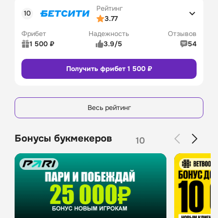
Рейтинг
Линия в лайве
Сайт
Приложение
3/5
3.77
Удобство платежей
4/5
Фрибет
Надежность
Отзывов
Служба поддержки
4/5
1 500 ₽
3.9/5
54
Бонусы и акции
4/5
Рейтинг 
5/5
Получить фрибет 1 500 ₽
пользователей
Промокод
Бонусы
Коэффициенты
3/5
8
Линия в прематче
3/5
Линия в лайве
Сайт
Приложение
4/5
Весь рейтинг
Удобство платежей
4/5
Служба поддержки
4/5
Бонусы букмекеров
10
Бонусы и акции
4/5
Промокод
Бонусы
13
Сайт
Приложение