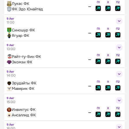
П1
X
П2
Лукас ФК
—
ФК Эдо Юнайтед
9 Авг
11:00
П1
X
П2
Синошур ФК
—
Ягуар ФК
9 Авг
13:00
П1
X
П2
Райт-ту-Вин ФК
—
Экомзи ФК
9 Авг
14:00
П1
X
П2
Эрудайты ФК
—
Маверик ФК
9 Авг
15:00
П1
X
П2
Инвиктус ФК
—
Ансаллид ФК
9 Авг
16:00