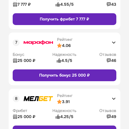
Служба поддержки
5/5
7 777 ₽
4.55/5
43
Бонусы и акции
4/5
Рейтинг 
5/5
Получить фрибет 7 777 ₽
пользователей
Промокод
Бонусы
Коэффициенты
4/5
10
Линия в прематче
4/5
Рейтинг
Сайт
Приложение
Линия в лайве
4/5
4.06
Удобство платежей
4/5
Бонус
Надежность
Отзывов
Служба поддержки
4/5
25 000 ₽
4.5/5
46
Бонусы и акции
5/5
Рейтинг 
5/5
Получить бонус 25 000 ₽
пользователей
Бонусы
17
Коэффициенты
4/5
Сайт
Приложение
Линия в прематче
4/5
Рейтинг
Линия в лайве
4/5
3.91
Удобство платежей
4/5
Фрибет
Надежность
Отзывов
Служба поддержки
4/5
25 000 ₽
4.25/5
49
Бонусы и акции
4/5
Рейтинг 
5/5