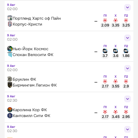
9 Авг
02:00
П1
X
П2
Портленд Хартс оф Пайн
—
Корпус-Кристи
2.09
3.35
3.25
9 Авг
02:00
П1
X
П2
Нью-Йорк Космос
—
Спокан Велосити ФК
3.7
3.6
1.86
9 Авг
02:00
П1
X
П2
Бруклин ФК
—
Бирмингем Легион ФК
2.17
3.55
2.9
9 Авг
02:30
П1
X
П2
Каролина Кор ФК
—
Хантсвилл Сити ФК
2.17
3.45
2.95
9 Авг
02:30
П1
X
П2