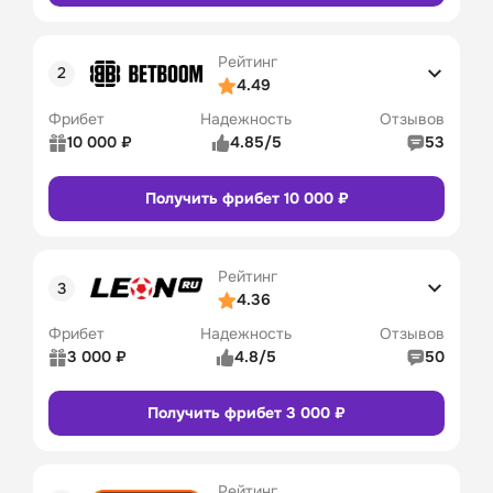
Коэффициенты
5/5
Линия в прематче
4/5
Рейтинг
Линия в лайве
5/5
4.49
Удобство платежей
4/5
Фрибет
Надежность
Отзывов
Служба поддержки
5/5
10 000 ₽
4.85/5
53
Бонусы и акции
5/5
Рейтинг 
5/5
Получить фрибет 10 000 ₽
пользователей
Промокод
Бонусы
Коэффициенты
5/5
22
Линия в прематче
4/5
Рейтинг
Линия в лайве
Сайт
Приложение
5/5
4.36
Удобство платежей
4/5
Фрибет
Надежность
Отзывов
Служба поддержки
4/5
3 000 ₽
4.8/5
50
Бонусы и акции
5/5
Рейтинг 
5/5
Получить фрибет 3 000 ₽
пользователей
Промокод
Бонусы
Коэффициенты
5/5
42
Линия в прематче
5/5
Рейтинг