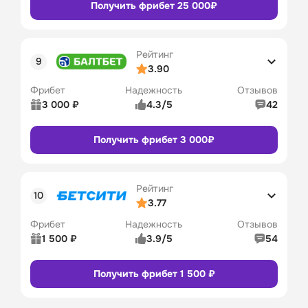
Получить фрибет 25 000₽
пользователей
Промокод
Бонусы
Коэффициенты
4/5
15
Линия в прематче
4/5
Рейтинг
Линия в лайве
Сайт
Приложение
3/5
3.90
Удобство платежей
4/5
Фрибет
Надежность
Отзывов
Служба поддержки
4/5
3 000 ₽
4.3/5
42
Бонусы и акции
4/5
Рейтинг 
5/5
Получить фрибет 3 000₽
пользователей
Промокод
Бонусы
Коэффициенты
4/5
16
Линия в прематче
4/5
Рейтинг
Линия в лайве
Сайт
Приложение
3/5
3.77
Удобство платежей
4/5
Фрибет
Надежность
Отзывов
Служба поддержки
4/5
1 500 ₽
3.9/5
54
Бонусы и акции
4/5
Рейтинг 
5/5
Получить фрибет 1 500 ₽
пользователей
Промокод
Бонусы
Коэффициенты
3/5
8