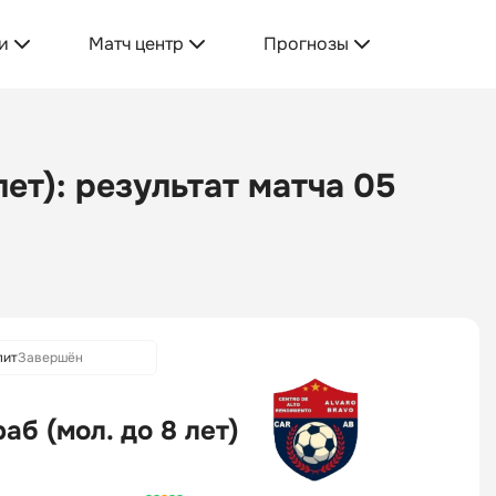
и
Матч центр
Прогнозы
лет): результат матча 05
лит
Завершён
аб (мол. до 8 лет)