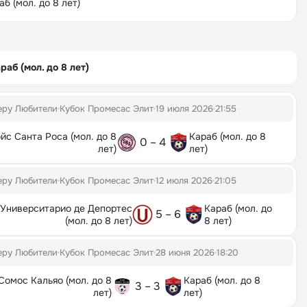
аб (мол. до 8 лет)
раб (мол. до 8 лет)
еру Любители
Кубок Промесас Элит
19 июля 2026
21:55
йс Санта Роса (мол. до 8
Караб (мол. до 8
0 – 4
лет)
лет)
еру Любители
Кубок Промесас Элит
12 июля 2026
21:05
Университарио де Депортес
Караб (мол. до
5 – 6
(мол. до 8 лет)
8 лет)
еру Любители
Кубок Промесас Элит
28 июня 2026
18:20
Сомос Кальяо (мол. до 8
Караб (мол. до 8
3 – 3
лет)
лет)