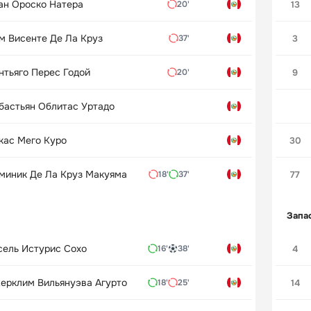
ан Ороско Натера
13
20'
м Висенте Де Ла Круз
3
37'
нтьяго Перес Годой
9
20'
бастьян Облитас Уртадо
кас Мего Куро
30
миник Де Ла Круз Макуяма
77
18'
37'
Запа
сель Истурис Сохо
4
16'
38'
ерклим Вильянуэва Агурто
14
18'
25'