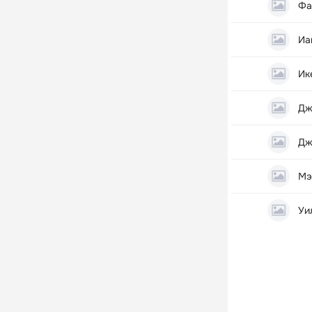
Фа
Иа
Ик
Дж
Дж
Мэ
Уи