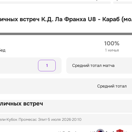
ичных встреч К.Д. Ла Франха U8 - Караб (мол
100%
бед
1 ничья
1
Средний тотал матча
Средний тотал
 личных встреч
ели
Кубок Промесас Элит
5 июля 2026
20:10