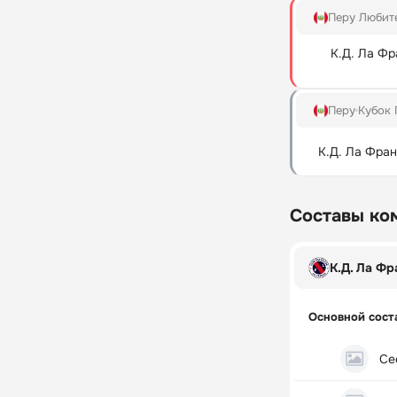
Перу Любит
К.Д. Ла Фр
Перу
Кубок 
К.Д. Ла Фра
Составы ко
К.Д. Ла Фр
Основной сост
Се