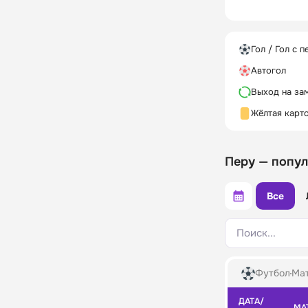
Гол / Гол с п
Автогол
Выход на за
Жёлтая карт
Кархуахульк
Перу — попу
Все
Поиск...
Футбол
Мат
ДАТА/
МА