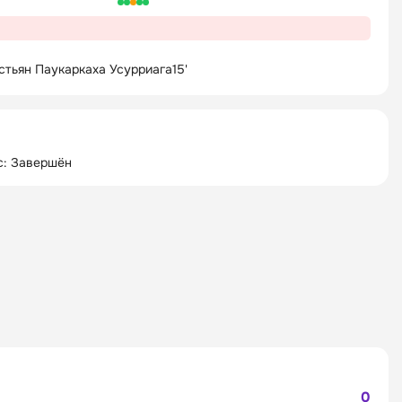
стьян Паукаркаха Усурриага
15'
с: Завершён
0