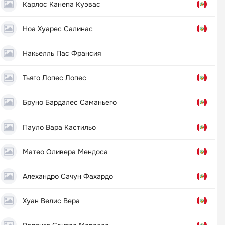
Карлос Канепа Куэвас
Ноа Хуарес Салинас
Накьелль Пас Франсия
Тьяго Лопес Лопес
Бруно Бардалес Саманьего
Пауло Вара Кастильо
Матео Оливера Мендоса
Алехандро Сачун Фахардо
Хуан Велис Вера