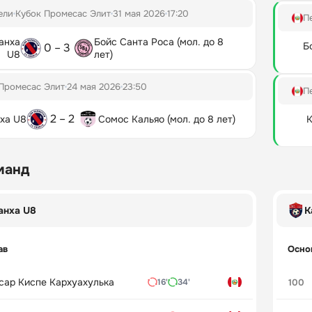
ели
Кубок Промесас Элит
31 мая 2026
17:20
П
анха
Бойс Санта Роса (мол. до 8
Б
0 – 3
U8
лет)
Промесас Элит
24 мая 2026
23:50
П
2 – 2
нха U8
Сомос Кальяо (мол. до 8 лет)
К
манд
анха U8
К
ав
Осно
сар Киспе Кархуахулька
100
16'
34'