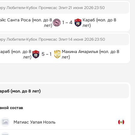
еру Любители
Кубок Промесас Элит
21 июня 2026
23:50
ойс Санта Роса (мол. до 8
Караб (мол. до 8
1 – 4
лет)
лет)
еру Любители
Кубок Промесас Элит
14 июня 2026
23:50
араб (мол. до 8
Макина Амарилья (мол. до 8
5 – 1
лет)
лет)
араб (мол. до 8 лет)
вной состав
Матиас Уапая Ноэль