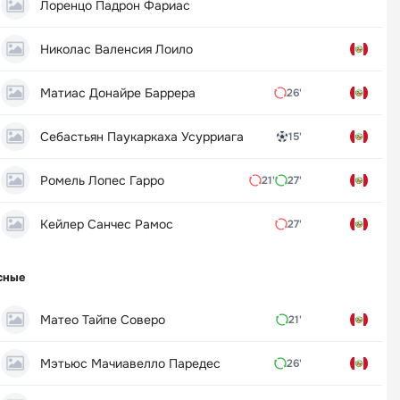
Лоренцо Падрон Фариас
Николас Валенсия Лоило
Матиас Донайре Баррера
26'
Себастьян Паукаркаха Усурриага
15'
Ромель Лопес Гарро
21'
27'
Кейлер Санчес Рамос
27'
сные
Матео Тайпе Соверо
21'
Мэтьюс Мачиавелло Паредес
26'