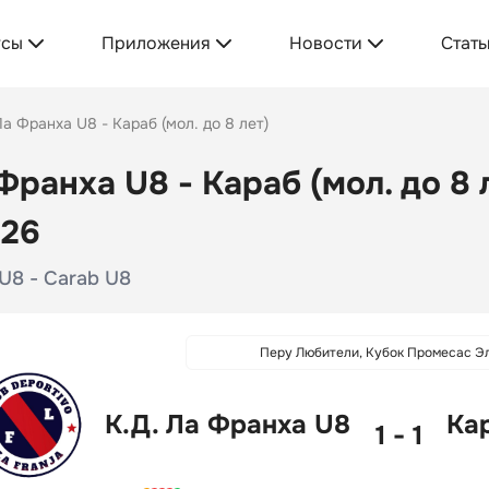
усы
Приложения
Новости
Стать
Ла Франха U8 - Караб (мол. до 8 лет)
 Франха U8 - Караб (мол. до 8 
026
 U8 - Carab U8
Перу Любители, Кубок Промесас Э
К.Д. Ла Франха U8
Кар
1 - 1