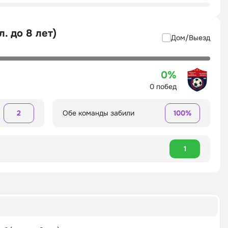
. до 8 лет)
Дом/Выезд
0%
0 побед
2
Обе команды забили
100%
1