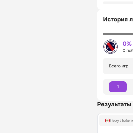
История л
0%
0 по
Всего игр
1
Результаты
Перу Любит