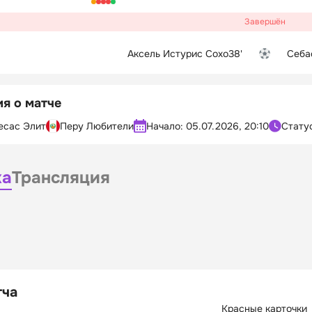
Завершён
Аксель Истурис Сохо
38'
Себа
я о матче
есас Элит
Перу Любители
Начало:
05.07.2026, 20:10
Стату
ка
Трансляция
тча
Красные карточки