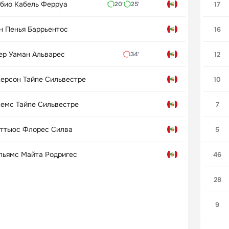
био Кабель Ферруа
17
20'
25'
н Пенья Баррьентос
16
ер Уаман Альварес
12
34'
ерсон Тайпе Сильвестре
10
емс Тайпе Сильвестре
7
ттьюс Флорес Силва
5
льямс Майта Родригес
46
28
9