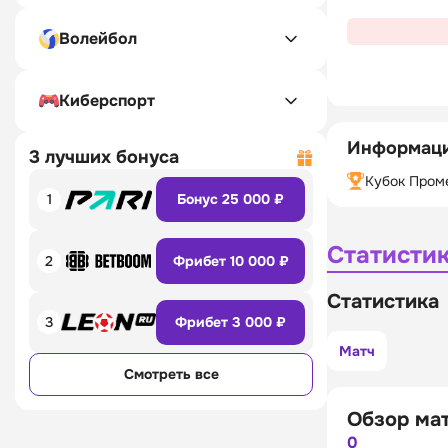
Волейбол
Киберспорт
Информаци
3 лучших бонуса
Кубок Пром
1
Бонус 25 000 ₽
Статисти
2
Фрибет 10 000 ₽
Статистика
3
Фрибет 3 000 ₽
Матч
Смотреть все
Обзор ма
0