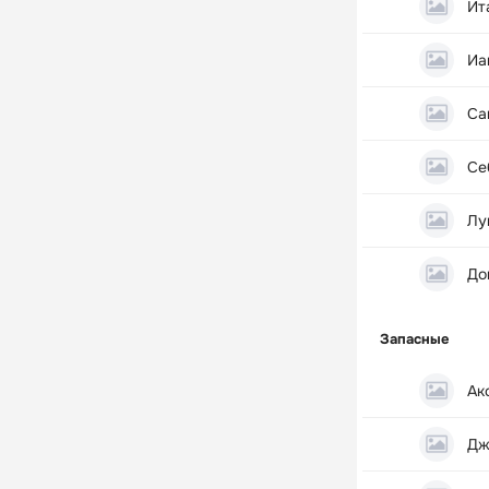
Ит
Иа
Са
Се
Лу
До
Запасные
Ак
Дж