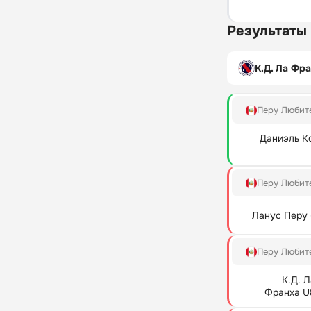
Результаты
К.Д. Ла Фр
Перу Любит
Даниэль Ко
Перу Любит
Ланус Перу (
Перу Любит
К.Д. Л
Франха U