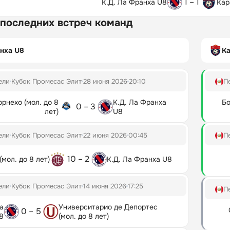
1 – 1
К.Д. Ла Франха U8
Кар
 последних встреч команд
анха U8
Ка
ели
Кубок Промесас Элит
28 июня 2026
20:10
П
рнехо (мол. до 8
К.Д. Ла Франха
Бо
0 – 3
лет)
U8
ели
Кубок Промесас Элит
22 июня 2026
00:45
П
10 – 2
мол. до 8 лет)
К.Д. Ла Франха U8
ели
Кубок Промесас Элит
14 июня 2026
17:25
П
а
Университарио де Депортес
0 – 5
8
(мол. до 8 лет)