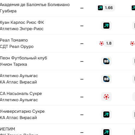
Академия де Баломпье Боливиано
—
1.66
Гуабира
Хуан Карлос Риос ФК
—
Атлетико Энтре-Риос
Реал Томаяпо
—
1.8
СДТ Реал Оруро
Леон Футбольный клуб
—
Унион Тариха
Атлетико Аульягас
—
КА Атлас Вирасай
СА Насьональ Сукре
—
Атлетико Аульягас
Университарио Сукре
—
КА Атлас Вирасай
ИЕПИМ
—