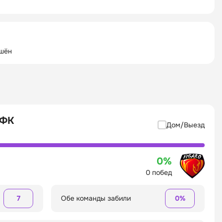
ршён
 ФК
Дом/Выезд
0%
0 побед
7
Обе команды забили
0%