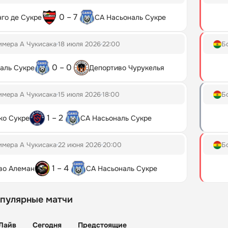
0 – 7
го де Сукре
СА Насьональ Сукре
имера А Чукисака
18 июля 2026
22:00
Б
0 – 0
аль Сукре
Депортиво Чурукелья
имера А Чукисака
15 июля 2026
18:00
Б
1 – 2
ко Сукре
СА Насьональ Сукре
имера А Чукисака
22 июня 2026
20:00
Б
1 – 4
во Алеман
СА Насьональ Сукре
опулярные матчи
Лайв
Сегодня
Предстоящие