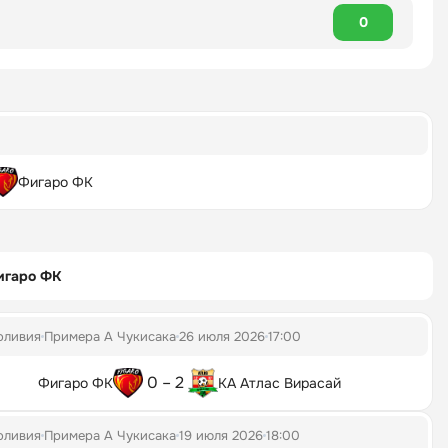
0
Фигаро ФК
игаро ФК
оливия
Примера А Чукисака
26 июля 2026
17:00
0 – 2
Фигаро ФК
КА Атлас Вирасай
оливия
Примера А Чукисака
19 июля 2026
18:00