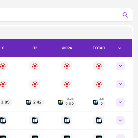
X
П2
ФОРА
ТОТАЛ
-0.25
3.5
3.85
2.42
2.02
2