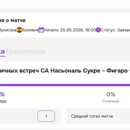
я о матче
Чукисака
Боливия
Начало:
25.05.2026, 18:00
Статус: Заве
ка
Трансляция
ичных встреч СА Насьональ Сукре - Фигаро
0%
0%
беда
0 ничьих
1
Средний тотал матча