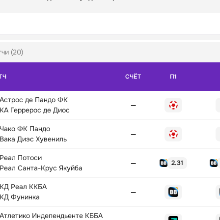
чи (20)
ТЧ
СЧЁТ
П1
Астрос де Пандо ФК
—
КА Геррерос де Диос
Чако ФК Пандо
—
Вака Диэс Хувениль
Реал Потоси
—
2.31
Реал Санта-Крус Якуйба
КД Реал ККБА
—
КД Фунинка
Атлетико Индепендьенте КББА