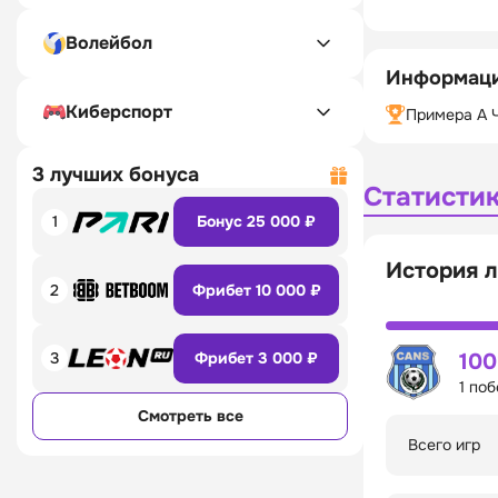
Волейбол
Информаци
Киберспорт
Примера А 
3 лучших бонуса
Статисти
1
Бонус 25 000 ₽
История л
2
Фрибет 10 000 ₽
3
Фрибет 3 000 ₽
10
1 по
Смотреть все
Всего игр