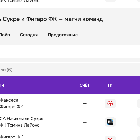
ФК Томина Лайонс
 Сукре и Фигаро ФК — матчи команд
Лайв
Сегодня
Предстоящие
чи (6)
ТЧ
СЧЁТ
П1
Фансеса
—
Фигаро ФК
СА Насьональ Сукре
—
ФК Томина Лайонс
Фигаро ФК