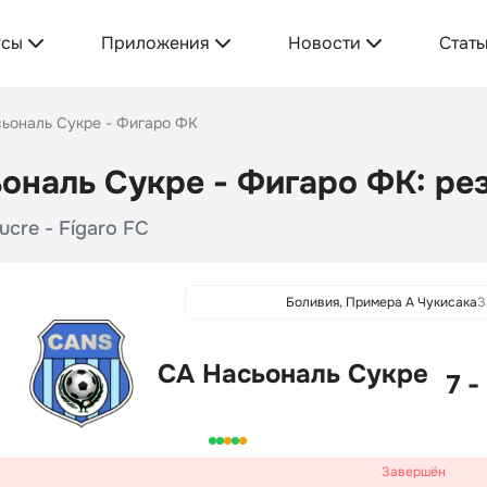
усы
Приложения
Новости
Стать
ьональ Сукре - Фигаро ФК
ональ Сукре - Фигаро ФК: рез
ucre - Fígaro FC
Боливия, Примера А Чукисака
З
СА Насьональ Сукре
7 -
Завершён