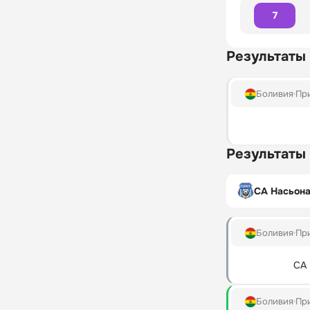
7
Результаты
Боливия
Пр
Результаты
СА Насьона
Боливия
Пр
СА 
Боливия
Пр