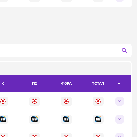
X
П2
ФОРА
ТОТАЛ