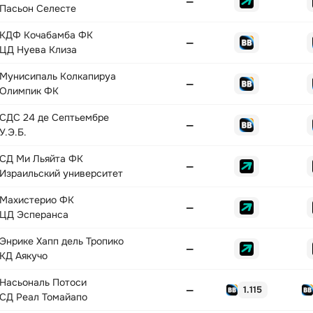
—
Пасьон Селесте
КДФ Кочабамба ФК
—
ЦД Нуева Клиза
Мунисипаль Колкапируа
—
Олимпик ФК
СДС 24 де Септьембре
—
У.Э.Б.
СД Ми Льяйта ФК
—
Израильский университет
Махистерио ФК
—
ЦД Эсперанса
Энрике Хапп дель Тропико
—
КД Аякучо
Насьональ Потоси
—
1.115
СД Реал Томайапо