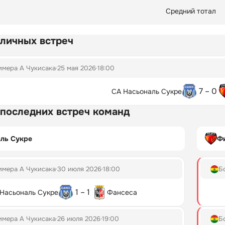
Средний тотал
 личных встреч
имера А Чукисака
25 мая 2026
18:00
7 – 0
СА Насьональ Сукре
 последних встреч команд
ль Сукре
Ф
имера А Чукисака
30 июля 2026
18:00
Б
1 – 1
Насьональ Сукре
Фансеса
имера А Чукисака
26 июля 2026
19:00
Б