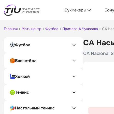
Букмекеры
Бон
Главная
Матч центр
Футбол
Примера А Чукисака
СА Нас
СА Нась
Футбол
CA Nacional S
Баскетбол
Хоккей
Теннис
Настольный теннис