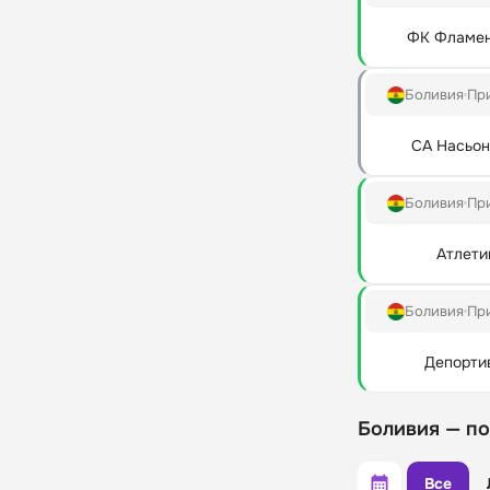
ФК Фламен
Боливия
Пр
СА Насьон
Боливия
Пр
Атлети
Боливия
Пр
Депорти
Боливия — п
Все