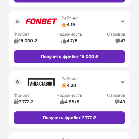
Коэффициенты
4/5
34
Линия в прематче
4/5
Рейтинг
Линия в лайве
Сайт
Приложение
4/5
4.19
Удобство платежей
4/5
Фрибет
Надежность
Отзывов
Служба поддержки
4/5
15 000 ₽
4.7/5
47
Бонусы и акции
5/5
Рейтинг 
5/5
Получить фрибет 15 000 ₽
пользователей
Промокод
Бонусы
Коэффициенты
4/5
10
Линия в прематче
4/5
Рейтинг
Линия в лайве
Сайт
Приложение
4/5
4.20
Удобство платежей
4/5
Фрибет
Надежность
Отзывов
Служба поддержки
5/5
7 777 ₽
4.55/5
43
Бонусы и акции
4/5
Рейтинг 
5/5
Получить фрибет 7 777 ₽
пользователей
Промокод
Бонусы
Коэффициенты
4/5
10
Линия в прематче
4/5