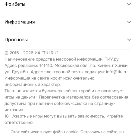
Фрибеты
Леон
BetBoom
Лига Ставок
Пари
Информация
Leon
Мелбет
БетБум
Winline
Политика конфиденциальности
Прогнозы
Бетсити
Леон
Fonbet
Политика cookies
Марафон
© 2015 - 2026 ИА "TIU.RU"
Винлайн
Прогнозы на спорт
Марафон
Пользовательское соглашение
Наименование средства массовой информации: ТИУ.ру.
Фонбет
Фонбет
Футбол
Адрес редакции: 141410, Московская обл, г.о. Химки, г Химки,
Betcity
Согласие на обработку персональных данных
ул. Дружбы. Адрес электронной почты редакции: info@tiu.ru.
Винлайн
Марафон
Хоккей
Информация на сайте носит исключительно
Melbet
Контакты
информационный характер.
Бетсити
Баскетбол
Tiu.ru не является букмекерской конторой и не организует
Лига Ставок
Вакансии
игры на деньги • Перепечатка материалов без согласования
Мелбет
Теннис
допустима при наличии dofollow-ссылки на страницу-
Olimpbet
Блог
источник
Лига ставок
Настольный теннис
18+ Азартные игры могут вызывать зависимость. Играйте
Архив
ответственно.
Олимпбет
Волейбол
TIU в соцсетях:
Новости
Этот сайт использует файлы cookie. Оставаясь на сайте, вы