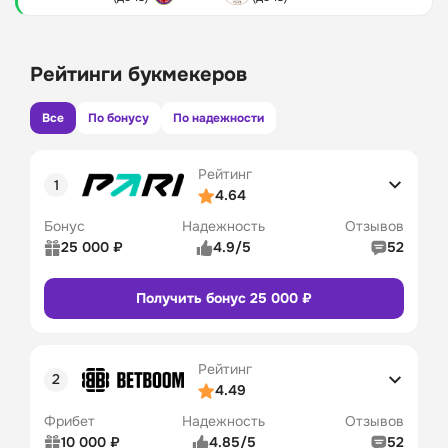
Рейтинги букмекеров
Все
По бонусу
По надежности
Рейтинг
4.64
Бонус
Надежность
Отзывов
25 000 ₽
4.9/5
52
Рейтинг 
5/5
Получить бонус 25 000 ₽
пользователей
Коэффициенты
5/5
Линия в прематче
4/5
Рейтинг
Линия в лайве
5/5
4.49
Удобство платежей
4/5
Фрибет
Надежность
Отзывов
Служба поддержки
5/5
10 000 ₽
4.85/5
52