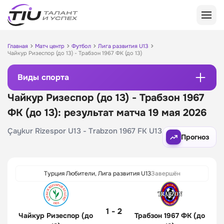
Главная
Матч центр
Футбол
Лига развития U13
Чайкур Ризеспор (до 13) - Трабзон 1967 ФК (до 13)
Популярные БК
Пари
Виды спорта
По букмекеру
БетБум
Леон
Pari
Чайкур Ризеспор (до 13) - Трабзон 1967
Приложения для Android
Винлайн
BetBoom
ФК (до 13): результат матча 19 мая 2026
Фонбет
Leon
Пари
Виды спорта
Марафон
Winline
БетБум
Çaykur Rizespor U13 - Trabzon 1967 FK U13
Прогноз
Бетсити
Fonbet
Леон
Баскетбол
Статьи о БК
Мелбет
Лига Ставок
Винлайн
Киберспорт
Winline
Лига Ставок
Марафон
Фонбет
Теннис
База знаний
По видам спорта
Олимпбет
Бет-М
Марафон
Хоккей
Турция Любители, Лига развития U13
Завершён
Виды ставок
Тенниси
Baltbet
Бетсити
Футбол
Футбол
Футбол
По видам спорта
Основы ставок
Балтбет
Melbet
Мелбет
Хоккей
Евролига
Сервисы
Бет-М
Olimpbet
Лига Ставок
Баскетбол
Футбол
1 - 2
Чайкур Ризеспор (до
Трабзон 1967 ФК (до
Виды спорта
Кубок России
Беттери
Tennisi
Олимпбет
Теннис
Хоккей