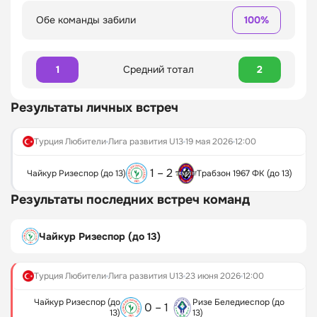
Чемпионат мира
Обе команды забили
100%
Суперлига России
Чемпионат Европы
Киберспорт
1
Средний тотал
2
IEM Cologne
The International
Результаты личных встреч
Esports World Cup Counter Strike
Турция Любители
Лига развития U13
19 мая 2026
12:00
1 – 2
Чайкур Ризеспор (до 13)
Трабзон 1967 ФК (до 13)
Результаты последних встреч команд
Чайкур Ризеспор (до 13)
Турция Любители
Лига развития U13
23 июня 2026
12:00
Чайкур Ризеспор (до
Ризе Беледиеспор (до
0 – 1
13)
13)