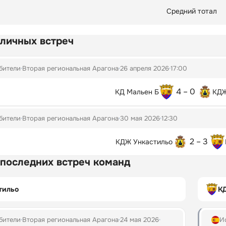
Средний тотал
 личных встреч
бители
Вторая региональная Арагона
26 апреля 2026
17:00
4 – 0
КД Мальен Б
КДЖ
бители
Вторая региональная Арагона
30 мая 2026
12:30
2 – 3
КДЖ Ункастильо
 последних встреч команд
тильо
К
бители
Вторая региональная Арагона
24 мая 2026
И