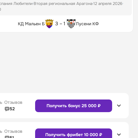
спания Любители
Вторая региональная Арагона
12 апреля 2026
0
3 – 1
КД Мальен Б
Лусени КФ
ь
Отзывов
Получить бонус 25 000 ₽
52
5/5
Линия в прематче
4/5
4/5
Служба поддержки
5/5
ь
Отзывов
Получить фрибет 10 000 ₽
51