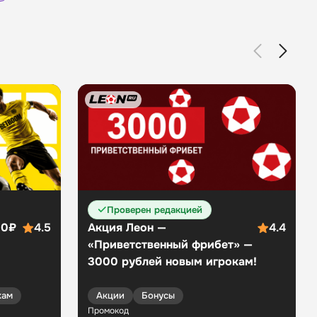
Сайт
Приложение
Проверен редакцией
00₽
4.5
Акция Леон —
4.4
«Приветственный фрибет» —
3000 рублей новым игрокам!
кам
Акции
Бонусы
Промокод