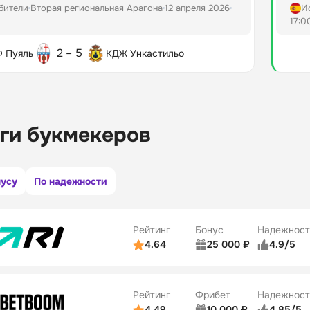
бители
Вторая региональная Арагона
12 апреля 2026
И
17:0
2 – 5
 Пуяль
КДЖ Ункастильо
ги букмекеров
нусу
По надежности
Рейтинг
Бонус
Надежност
4.64
25 000 ₽
4.9/5
ьзователей
5/5
Коэффициенты
ве
5/5
Удобство платежей
Рейтинг
Фрибет
Надежност
ции
5/5
4.49
10 000 ₽
4.85/5