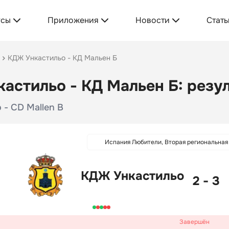
усы
Приложения
Новости
Стать
КДЖ Ункастильо - КД Мальен Б
астильо - КД Мальен Б: резул
o - CD Mallen B
Испания Любители, Вторая региональная
КДЖ Ункастильо
2 - 3
Завершён