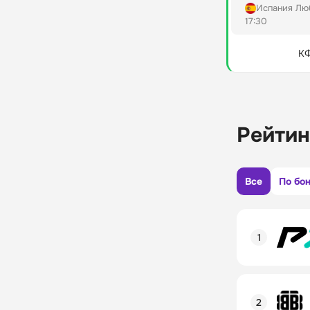
Испания Лю
17:30
КФ
Рейтин
Все
По бо
Рейтинг пол
Линия в лай
Бонусы и ак