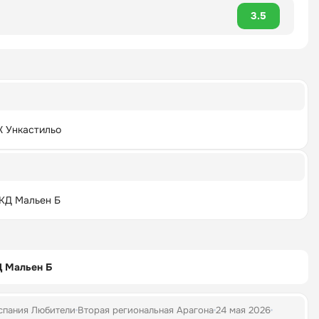
3.5
 Ункастильо
КД Мальен Б
Д Мальен Б
спания Любители
Вторая региональная Арагона
24 мая 2026