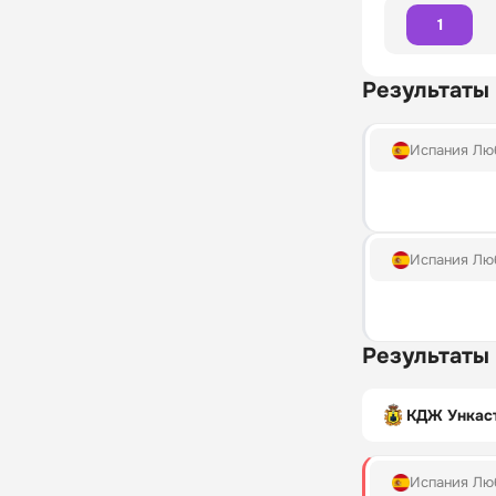
1
Результаты
Испания Лю
Испания Лю
Результаты
КДЖ Ункас
Испания Лю