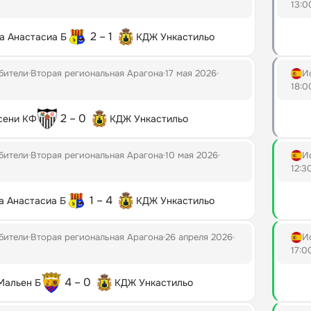
13:0
2 – 1
а Анастасиа Б
КДЖ Ункастильо
бители
Вторая региональная Арагона
17 мая 2026
И
18:0
2 – 0
сени КФ
КДЖ Ункастильо
бители
Вторая региональная Арагона
10 мая 2026
И
12:3
1 – 4
а Анастасиа Б
КДЖ Ункастильо
бители
Вторая региональная Арагона
26 апреля 2026
И
17:0
4 – 0
Мальен Б
КДЖ Ункастильо