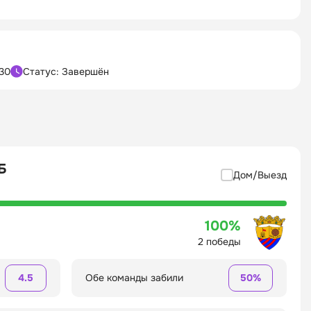
:30
Статус: Завершён
Б
Дом/Выезд
100%
2 победы
4.5
Обе команды забили
50%