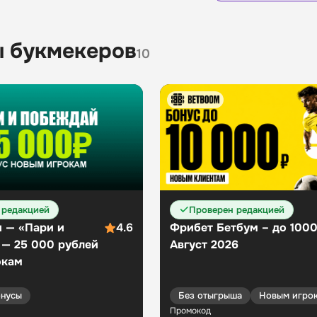
Бонусы
13
 букмекеров
10
 редакцией
Проверен редакцией
 — «Пари и
4.6
Фрибет Бетбум – до 100
 — 25 000 рублей
Август 2026
окам
нусы
Без отыгрыша
Новым игро
Промокод