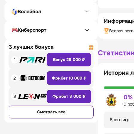
Волейбол
Информаци
Киберспорт
Вторая реги
3 лучших бонуса
Статисти
1
Бонус 25 000 ₽
История л
2
Фрибет 10 000 ₽
3
Фрибет 3 000 ₽
0%
0 по
Смотреть все
Всего игр