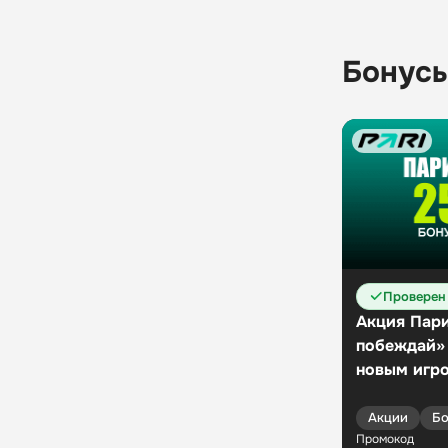
Промокод
Бонусы
Проверен
Акция Пари
побеждай»
новым игр
Акции
Бо
Промокод