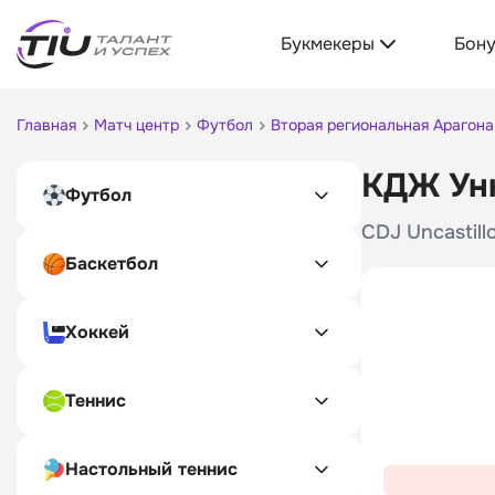
Букмекеры
Бон
Главная
Матч центр
Футбол
Вторая региональная Арагона
КДЖ Унк
Футбол
CDJ Uncastill
Баскетбол
Хоккей
Теннис
Настольный теннис