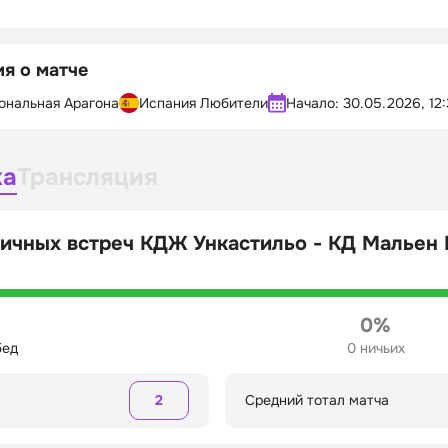
я о матче
ональная Арагона
Испания Любители
Начало:
30.05.2026, 12
ка
Трансляция
ичных встреч КДЖ Ункастильо - КД Мальен 
0%
бед
0 ничьих
2
Средний тотал матча