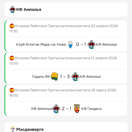
Чемпионат мира
КФ Амполья
Суперлига России
Чемпионат Европы
Киберспорт
Испания Любители
Третья каталонская лига
25 апреля 2026
IEM Cologne
17:30
The International
0 – 1
Клуб Атлетик Мора-ла-Нова
КФ Амполья
Esports World Cup Counter Strike
Испания Любители
Третья каталонская лига
12 апреля 2026
13:00
1 – 3
Годаль ФК
КФ Амполья
Испания Любители
Третья каталонская лига
28 марта 2026
18:00
2 – 1
КФ Амполья
КФ Гандеса
Масденверге