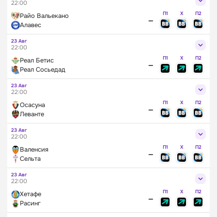
22:00
П1
X
П2
Райо Вальекано
—
Алавес
23 Авг
22:00
П1
X
П2
Реал Бетис
—
Реал Сосьедад
23 Авг
22:00
П1
X
П2
Осасуна
—
Леванте
23 Авг
22:00
П1
X
П2
Валенсия
—
Сельта
23 Авг
22:00
П1
X
П2
Хетафе
—
Расинг