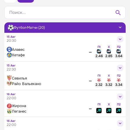
Поиск...
Футбол
Матчи (20)
15 Авг
20:30
П1
X
П2
Алавес
—
Хетафе
2.46
2.85
3.64
15 Авг
22:30
П1
X
П2
Севилья
—
Райо Вальекано
2.32
3.32
3.34
16 Авг
22:00
П1
X
П2
Жирона
—
Леганес
16 Авг
22:00