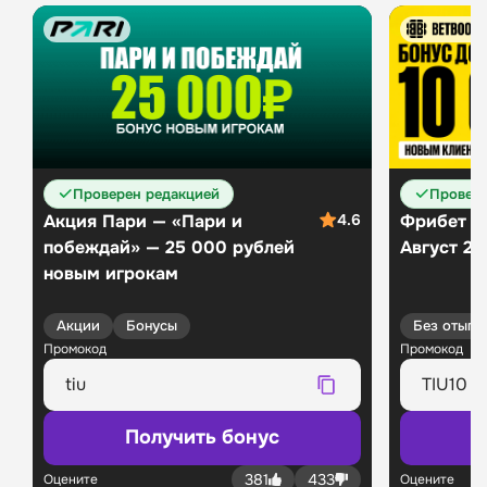
Промокод
Бонусы
13
Сайт
Приложение
Проверен редакцией
Провере
Акция Пари — «Пари и
4.6
Фрибет Б
побеждай» — 25 000 рублей
Август 20
новым игрокам
Акции
Бонусы
Без отыгр
Промокод
Промокод
Получить бонус
П
381
433
Оцените
Оцените