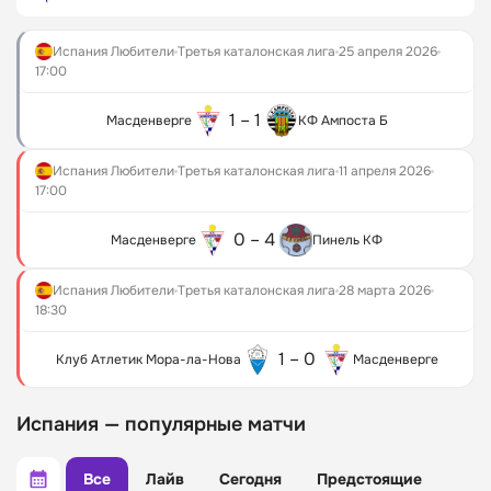
Испания Любители
Третья каталонская лига
25 апреля 2026
17:00
1 – 1
Масденверге
КФ Ампоста Б
Испания Любители
Третья каталонская лига
11 апреля 2026
17:00
0 – 4
Масденверге
Пинель КФ
Испания Любители
Третья каталонская лига
28 марта 2026
18:30
1 – 0
Клуб Атлетик Мора-ла-Нова
Масденверге
Испания — популярные матчи
Все
Лайв
Сегодня
Предстоящие