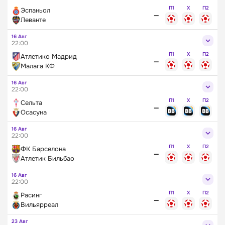
П1
X
П2
Эспаньол
—
Леванте
16 Авг
22:00
П1
X
П2
Атлетико Мадрид
—
Малага КФ
16 Авг
22:00
П1
X
П2
Сельта
—
Осасуна
16 Авг
22:00
П1
X
П2
ФК Барселона
—
Атлетик Бильбао
16 Авг
22:00
П1
X
П2
Расинг
—
Вильярреал
23 Авг