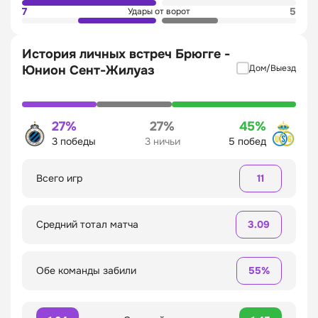
7
5
Удары от ворот
История личных встреч Брюгге -
Юнион Сент-Жилуаз
Дом/Выезд
27%
27%
45%
3 победы
3 ничьи
5 побед
Всего игр
11
Средний тотал матча
3.09
Обе команды забили
55%