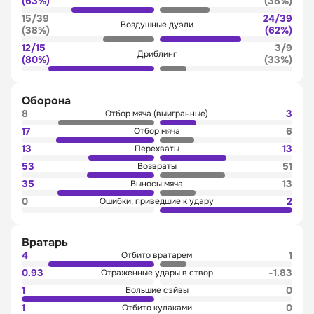
(63%)
(38%)
15/39
24/39
Воздушные дуэли
(38%)
(62%)
12/15
3/9
Дриблинг
(80%)
(33%)
Оборона
8
3
Отбор мяча (выигранные)
17
6
Отбор мяча
13
13
Перехваты
53
51
Возвраты
35
13
Выносы мяча
0
2
Ошибки, приведшие к удару
Вратарь
4
1
Отбито вратарем
0.93
-1.83
Отраженные удары в створ
1
0
Большие сэйвы
1
0
Отбито кулаками