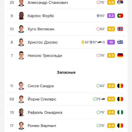
25
Александр Станкович
75'
6.8
9
Карлос Форбс
90'
8.3
10
Хуго Ветлесен
62'
6.2
8
Христос Дзолис
42'
87'
×3
10
7
Николо Тресольди
75'
6.3
Запасные
11
Сиссе Сандра
62'
6.6
58
Йорне Спилерс
75'
6.9
15
Рафаэль Оньедика
75'
6.8
17
Ромео Вермант
75'
6.4