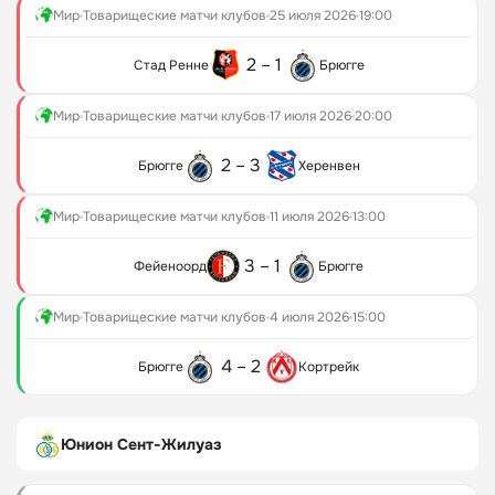
Мир
Товарищеские матчи клубов
25 июля 2026
19:00
2 – 1
Стад Ренне
Брюгге
Мир
Товарищеские матчи клубов
17 июля 2026
20:00
2 – 3
Брюгге
Херенвен
Мир
Товарищеские матчи клубов
11 июля 2026
13:00
3 – 1
Фейеноорд
Брюгге
Мир
Товарищеские матчи клубов
4 июля 2026
15:00
4 – 2
Брюгге
Кортрейк
Юнион Сент-Жилуаз