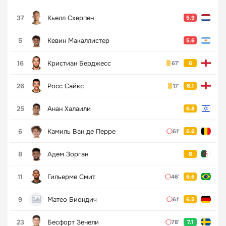
37
Кьелл Схерпен
5.9
5
Кевин Макаллистер
5.6
16
Кристиан Берджесс
67'
6
26
Росс Сайкс
17'
6.1
25
Анан Халаили
6.8
6
Камиль Ван де Перре
61'
6.6
8
Адем Зорган
6
11
Гильерме Смит
46'
6.6
9
Матео Биондич
61'
6.5
23
Бесфорт Зенели
78'
7.1