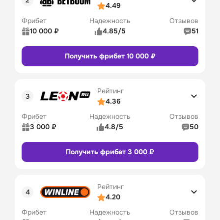
4.49
Удобство платежей
4/5
Фрибет
Надежность
Отзывов
Служба поддержки
5/5
10 000 ₽
4.85/5
51
Бонусы и акции
5/5
Рейтинг 
5/5
Получить фрибет 10 000 ₽
пользователей
Промокод
Бонусы
Коэффициенты
5/5
22
Линия в прематче
4/5
Рейтинг
Линия в лайве
Сайт
Приложение
5/5
4.36
Удобство платежей
4/5
Фрибет
Надежность
Отзывов
Служба поддержки
4/5
3 000 ₽
4.8/5
50
Бонусы и акции
5/5
Рейтинг 
5/5
Получить фрибет 3 000 ₽
пользователей
Промокод
Бонусы
Коэффициенты
5/5
42
Линия в прематче
5/5
Рейтинг
Линия в лайве
Сайт
Приложение
3/5
4.20
Удобство платежей
4/5
Фрибет
Надежность
Отзывов
Служба поддержки
5/5