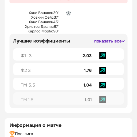
Лига Чемпионов
Зенит
Betcity
Тенниси
Теннис
Настольный теннис
Баскетбол
Лига Европы
Спортбет
Bettery
Балтбет
Футбол
Волейбол
Теннис
Ханс Ванакен
30'
Хоакин Сейс
37'
24bet
Zenit
Беттери
Киберспорт
Настольный теннис
Ханс Ванакен
45'
Рейтинги
Футбол
Спортбет
Зенит
Волейбол
Христос Дзолис
87'
Карлос Форбс
90'
Прочие категории
Лучшие букмекеры
РПЛ
24bet
Киберспорт
Приложения для iOS
Футбол
Легальные букмекерские конторы
Фрибеты
Лига чемпионов
Лучшие коэффициенты
показать все
Российские букмекеры
Фрибеты без депозита
АПЛ
РПЛ
Leon
БК с мобильным приложением
Фрибет без отыгрыша
Серия А
Лига чемпионов
Zenit
Ф1 -3
2.03
Надежные букмекеры
Промокод без отыгрыша
Ла Лига
АПЛ
Лига Ставок
БК с гостевым демосчетом
Бонус за регистрацию без отыгрыша
Бундеслига
Серия А
Марафон
Ф2 3
1.76
БК с большими коэффициентами
Фрибеты сегодня
Лига Европы
Ла Лига
Melbet
БК с минимальными депозитами
Лучшие фрибеты
Лига конференций
Бундеслига
Pari
ТМ 5.5
1.04
Букмекеры для ставок на американский футбол
Фрибет новым игрокам
Лига наций
Лига Европы
Tennisi
Букмекеры для ставок на бейсбол
Новые БК с фрибетом
Суперкубок УЕФА
Лига конференций
Fonbet
ТМ 1.5
1.01
Хоккей
Хоккей
Букмекеры для ставок на гольф
Фрибет 3000
Betcity
Букмекеры для ставок на автогонки
Акции букмекерских контор при регистрации
КХЛ
КХЛ
BetBoom
Букмекеры для ставок на чемпионаты мира и Европы
Промокоды букмекеров
НХЛ
НХЛ
Bettery
Букмекеры для ставок на дартс
Бездепозитные бонусы за регистрацию
АХЛ
АХЛ
Olimpbet
Информация о матче
Баскетбол
Баскетбол
Букмекеры для ставок на скачки
Бездепозитные бонусы букмекеров
Winline
Про-лига