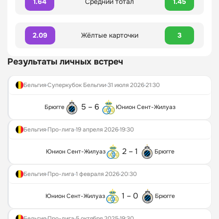
1.64
Средний тотал
1.45
2.09
Жёлтые карточки
3
Результаты личных встреч
Бельгия
Суперкубок Бельгии
31 июля 2026
21:30
5 – 6
Брюгге
Юнион Сент-Жилуаз
Бельгия
Про-лига
19 апреля 2026
19:30
2 – 1
Юнион Сент-Жилуаз
Брюгге
Бельгия
Про-лига
1 февраля 2026
20:30
1 – 0
Юнион Сент-Жилуаз
Брюгге
Бельгия
Про-лига
5 октября 2025
19:30