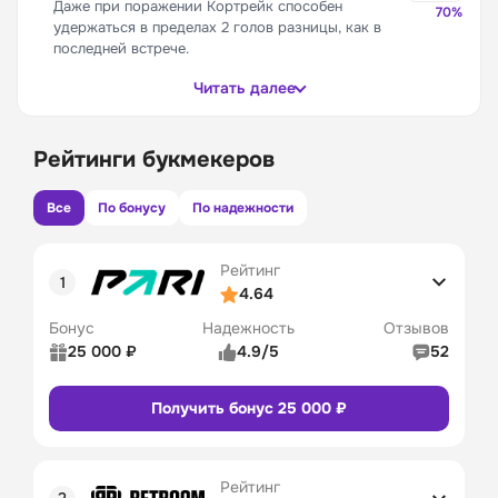
Даже при поражении Кортрейк способен
70%
удержаться в пределах 2 голов разницы, как в
последней встрече.
Читать далее
Рейтинги букмекеров
Все
По бонусу
По надежности
Рейтинг
4.64
Бонус
Надежность
Отзывов
25 000 ₽
4.9/5
52
Рейтинг 
5/5
Получить бонус 25 000 ₽
пользователей
Коэффициенты
5/5
Линия в прематче
4/5
Рейтинг
Линия в лайве
5/5