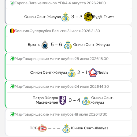
Европа
Лига чемпионов УЕФА
4 августа 2026
21:00
3 – 3
Юнион Сент-Жилуаз
Будё-Глимт
Бельгия
Суперкубок Бельгии
31 июля 2026
21:30
5 – 6
Брюгге
Юнион Сент-Жилуаз
Мир
Товарищеские матчи клубов
25 июля 2026
18:00
2 – 1
Юнион Сент-Жилуаз
Лилль
Мир
Товарищеские матчи клубов
24 июля 2026
14:30
Патро Эйсден
Юнион Сент-
0 – 4
Масмехелен
Жилуаз
Мир
Товарищеские матчи клубов
18 июля 2026
13:30
— – —
ПСВ
Юнион Сент-Жилуаз