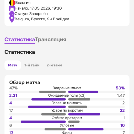
Букмекеры для ставок на киберспорт
НБА
НБА
Baltbet
Бельгия
Букмекеры для профессиональных игроков
Единая Лига ВТБ
Единая Лига ВТБ
24Бет
Начало:
17.05.2026, 19:30
Статус: Завершён
Букмекеры для ставок на футбол
Евролига
Евролига
Belgium, Брюгге, Ян Брейдел
WNBA
WNBA
Суперлига
Суперлига
Теннис
Теннис
Статистика
Трансляция
US Open 2026 ATP
ATP
US Open 2026 WTA
WTA
Статистика
Настольный теннис
Cincinnati ATP
Cincinnati WTA
Челленджер
Матч
1-й тайм
2-й тайм
Настольный теннис
Лига Про
Чемпионат мира
Setka Cup
Обзор матча
Волейбол
Кубок мира
47%
53%
Владение мячом
Чемпионат Европы
Лига Наций
2.31
1.47
Ожидаемые голы (xG)
WTT Champions Yokohama, MS
Суперлига России
4
2
Голевые моменты
Киберспорт
WTT Champions Yokohama, WS
17
22
Удары по воротам
Europe Smash Sweden, WS
IEM Cologne
Europe Smash Sweden, MS
The International
4
1
Отбито вратарем
Волейбол
6
10
Угловые
Лига Наций
13
7
Фолы