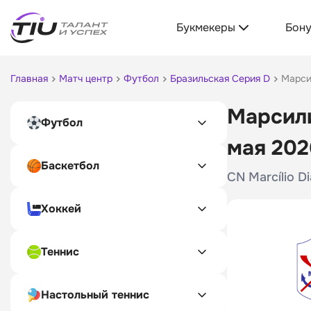
Букмекеры
Бон
Главная
Матч центр
Футбол
Бразильская Серия D
Марси
Марсили
Футбол
мая 202
Баскетбол
CN Marcílio Di
Хоккей
Теннис
Настольный теннис