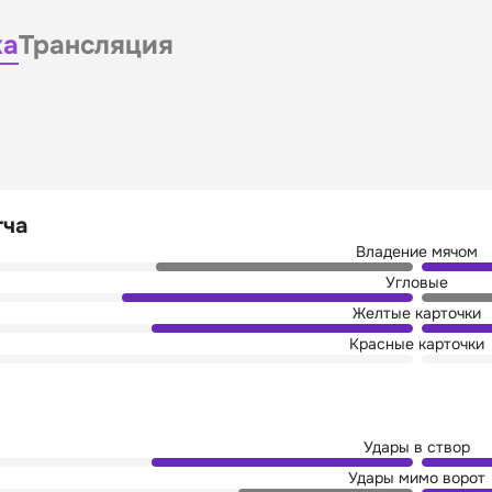
ка
Трансляция
тча
Владение мячом
Угловые
Желтые карточки
Красные карточки
Удары в створ
Удары мимо ворот