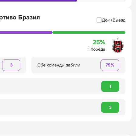
ртиво Бразил
Дом/Выезд
25%
1 победа
3
Обе команды забили
75%
1
3