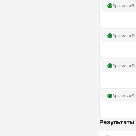
Бразилия
Б
Бразилия
Б
Бразилия
Б
Бразилия
Б
Результаты