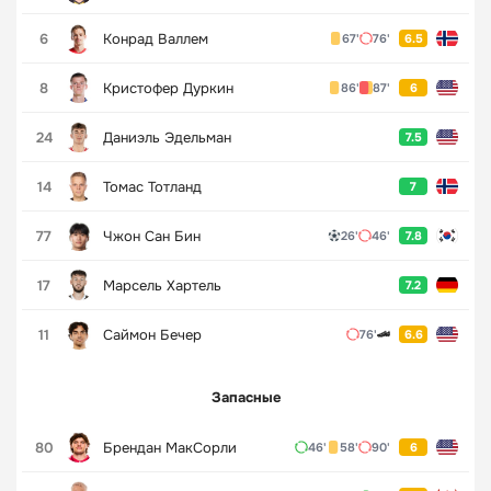
6
Конрад Валлем
67'
76'
6.5
8
Кристофер Дуркин
86'
87'
6
24
Даниэль Эдельман
7.5
14
Томас Тотланд
7
77
Чжон Сан Бин
26'
46'
7.8
17
Марсель Хартель
7.2
11
Саймон Бечер
76'
6.6
Запасные
80
Брендан МакСорли
46'
58'
90'
6