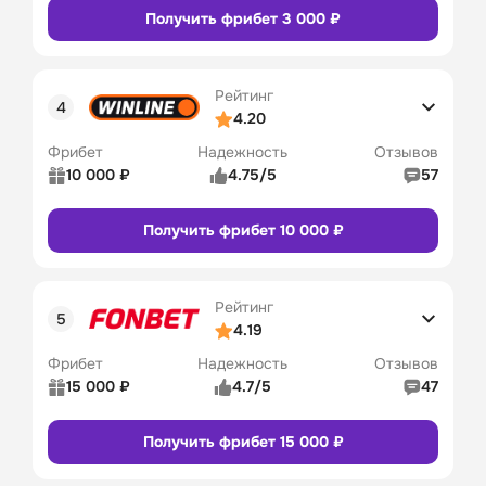
5/5
Получить фрибет 3 000 ₽
пользователей
Промокод
Бонусы
Коэффициенты
5/5
42
Линия в прематче
5/5
Рейтинг
Линия в лайве
Сайт
Приложение
3/5
4.20
Удобство платежей
4/5
Фрибет
Надежность
Отзывов
Служба поддержки
5/5
10 000 ₽
4.75/5
57
Бонусы и акции
4/5
Рейтинг 
5/5
Получить фрибет 10 000 ₽
пользователей
Промокод
Бонусы
Коэффициенты
4/5
34
Линия в прематче
4/5
Рейтинг
Линия в лайве
Сайт
Приложение
4/5
4.19
Удобство платежей
4/5
Фрибет
Надежность
Отзывов
Служба поддержки
4/5
15 000 ₽
4.7/5
47
Бонусы и акции
5/5
Рейтинг 
5/5
Получить фрибет 15 000 ₽
пользователей
Промокод
Бонусы
Коэффициенты
4/5
10