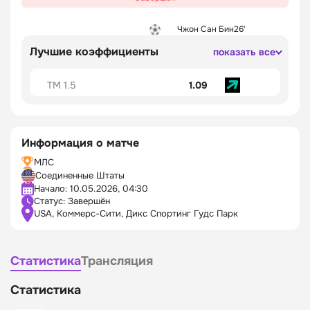
Лига Чемпионов
Зенит
Betcity
Тенниси
Теннис
Настольный теннис
Баскетбол
Лига Европы
Спортбет
Bettery
Балтбет
Футбол
Волейбол
Теннис
Чжон Сан Бин
26'
24bet
Zenit
Беттери
Киберспорт
Настольный теннис
Лучшие коэффициенты
показать все
Рейтинги
Футбол
Спортбет
Зенит
Волейбол
Прочие категории
Лучшие букмекеры
РПЛ
24bet
Киберспорт
ТМ 1.5
1.09
Приложения для iOS
Футбол
Легальные букмекерские конторы
Фрибеты
Лига чемпионов
Российские букмекеры
Фрибеты без депозита
АПЛ
РПЛ
Leon
БК с мобильным приложением
Фрибет без отыгрыша
Серия А
Лига чемпионов
Zenit
Надежные букмекеры
Промокод без отыгрыша
Ла Лига
АПЛ
Лига Ставок
Информация о матче
БК с гостевым демосчетом
Бонус за регистрацию без отыгрыша
Бундеслига
Серия А
Марафон
МЛС
БК с большими коэффициентами
Фрибеты сегодня
Лига Европы
Ла Лига
Melbet
Соединенные Штаты
БК с минимальными депозитами
Лучшие фрибеты
Лига конференций
Бундеслига
Pari
Начало:
10.05.2026, 04:30
Букмекеры для ставок на американский футбол
Фрибет новым игрокам
Лига наций
Лига Европы
Tennisi
Статус: Завершён
USA, Коммерс-Сити, Дикс Спортинг Гудс Парк
Букмекеры для ставок на бейсбол
Новые БК с фрибетом
Суперкубок УЕФА
Лига конференций
Fonbet
Хоккей
Хоккей
Букмекеры для ставок на гольф
Фрибет 3000
Betcity
Букмекеры для ставок на автогонки
Акции букмекерских контор при регистрации
КХЛ
КХЛ
BetBoom
Статистика
Трансляция
Букмекеры для ставок на чемпионаты мира и Европы
Промокоды букмекеров
НХЛ
НХЛ
Bettery
Букмекеры для ставок на дартс
Бездепозитные бонусы за регистрацию
АХЛ
АХЛ
Olimpbet
Статистика
Баскетбол
Баскетбол
Букмекеры для ставок на скачки
Бездепозитные бонусы букмекеров
Winline