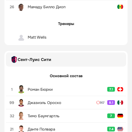
26
Мамаду Билло Диоп
Тренеры
Matt Wells
Сент-Луис Сити
Основной состав
1
Роман Бюрки
7.1
99
Джазиэль Ороско
90'
8.1
32
Тимо Баумгартль
7
21
Данте Полвара
7.4