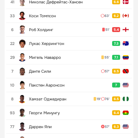
41
Николас Дефрейтас-Хансен
6.6
33
Коси Томпсон
63'
6.2
6
Роб Холдинг
51'
5.4
22
Лукас Херрингтон
7.3
29
Мигель Наварро
55'
7.1
7
Данте Сили
57'
6.5
10
Пакстен Ааронсон
7
8
Хамзат Оджедиран
19'
76'
6.5
93
Георги Минунгу
6.4
77
Даррен Япи
57'
6.3