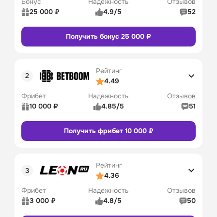
Бонус
Надежность
Отзывов
25 000 ₽
4.9/5
52
Рейтинг 
5/5
Получить бонус 25 000 ₽
пользователей
Коэффициенты
5/5
Линия в прематче
4/5
Рейтинг
Линия в лайве
5/5
4.49
Удобство платежей
4/5
Фрибет
Надежность
Отзывов
Служба поддержки
5/5
10 000 ₽
4.85/5
51
Бонусы и акции
5/5
Рейтинг 
5/5
Получить фрибет 10 000 ₽
пользователей
Промокод
Бонусы
Коэффициенты
5/5
22
Линия в прематче
4/5
Рейтинг
Линия в лайве
Сайт
Приложение
5/5
4.36
Удобство платежей
4/5
Фрибет
Надежность
Отзывов
Служба поддержки
4/5
3 000 ₽
4.8/5
50
Бонусы и акции
5/5
Рейтинг 