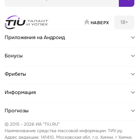
Поиск по матч-центру
18+
НАВЕРХ
Приложения на Андроид
Пари
Бонусы
БетБум
Pari
Фрибеты
Леон
BetBoom
Лига Ставок
Пари
Информация
Leon
Мелбет
БетБум
Winline
Политика конфиденциальности
Прогнозы
Бетсити
Леон
Fonbet
Политика cookies
Марафон
© 2015 - 2026 ИА "TIU.RU"
Винлайн
Прогнозы на спорт
Марафон
Пользовательское соглашение
Наименование средства массовой информации: ТИУ.ру.
Фонбет
Фонбет
Футбол
Адрес редакции: 141410, Московская обл, г.о. Химки, г Химки,